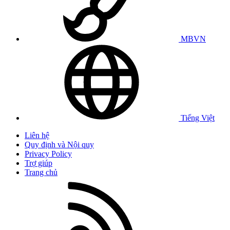
MBVN
Tiếng Việt
Liên hệ
Quy định và Nội quy
Privacy Policy
Trợ giúp
Trang chủ