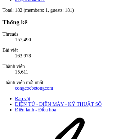
Total: 182 (members: 1, guests: 181)
Thống kê
Threads
157,490
Bài viết
163,978
Thành viên
15,611
Thành viên mới nhất
congcocbetongcom
Rao vặt
ĐIỆN TỬ - ĐIỆN MÁY - KỸ THUẬT SỐ
Điện lạnh - Điều hòa