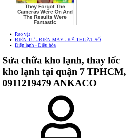
Rao vặt
ĐIỆN TỬ - ĐIỆN MÁY - KỸ THUẬT SỐ
Điện lạnh - Điều hòa
Sửa chữa kho lạnh, thay lốc
kho lạnh tại quận 7 TPHCM,
0911219479 ANKACO