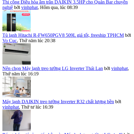
Thi công Điều hòa âm trần DAIKIN 3.5HP cho Quán Bar chuyên
nghiệ
bởi
vinhphat
,
Hôm qua, lúc 08:39
Tủ lạnh Hitachi R-FW650PGV8 509L giá tốt, freeship TPHCM
bởi
Vo Cuc
,
Thứ năm lúc 20:38
Nên chọn Máy lạnh treo tường LG Inverter Thái Lan
bởi
vinhphat
,
Thứ năm lúc 16:19
Máy lạnh DAIKIN treo tường Inverter R32 chất lượng bền
bởi
vinhphat
,
Thứ tư lúc 16:39