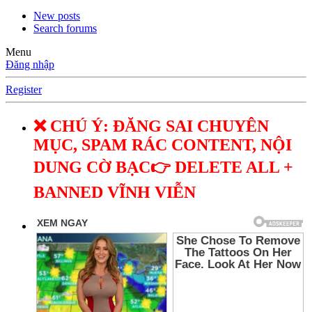
New posts
Search forums
Menu
Đăng nhập
Register
❌ CHÚ Ý: ĐĂNG SAI CHUYÊN
MỤC, SPAM RÁC CONTENT, NỘI
DUNG CỜ BẠC👉 DELETE ALL +
BANNED VĨNH VIỄN