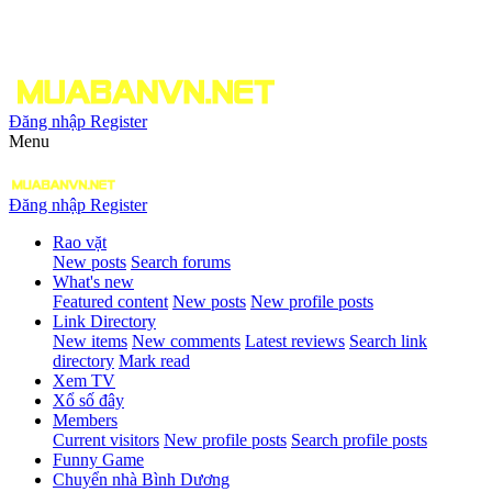
Đăng nhập
Register
Menu
Đăng nhập
Register
Rao vặt
New posts
Search forums
What's new
Featured content
New posts
New profile posts
Link Directory
New items
New comments
Latest reviews
Search link
directory
Mark read
Xem TV
Xổ số đây
Members
Current visitors
New profile posts
Search profile posts
Funny Game
Chuyển nhà Bình Dương