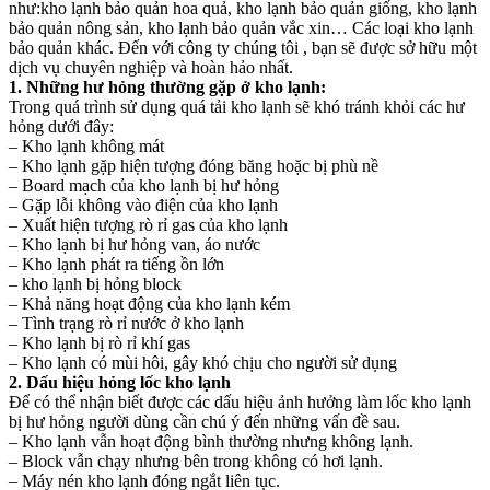
như:kho lạnh bảo quản hoa quả, kho lạnh bảo quản giống, kho lạnh
bảo quản nông sản, kho lạnh bảo quản vắc xin… Các loại kho lạnh
bảo quản khác. Đến với công ty chúng tôi , bạn sẽ được sở hữu một
dịch vụ chuyên nghiệp và hoàn hảo nhất.
1. Những hư hỏng thường gặp ở kho lạnh:
Trong quá trình sử dụng quá tải kho lạnh sẽ khó tránh khỏi các hư
hỏng dưới đây:
– Kho lạnh không mát
– Kho lạnh gặp hiện tượng đóng băng hoặc bị phù nề
– Board mạch của kho lạnh bị hư hỏng
– Gặp lỗi không vào điện của kho lạnh
– Xuất hiện tượng rò rỉ gas của kho lạnh
– Kho lạnh bị hư hỏng van, áo nước
– Kho lạnh phát ra tiếng ồn lớn
– kho lạnh bị hỏng block
– Khả năng hoạt động của kho lạnh kém
– Tình trạng rò rỉ nước ở kho lạnh
– Kho lạnh bị rò rỉ khí gas
– Kho lạnh có mùi hôi, gây khó chịu cho người sử dụng
2. Dấu hiệu hỏng lốc kho lạnh
Để có thể nhận biết được các dấu hiệu ảnh hưởng làm lốc kho lạnh
bị hư hỏng người dùng cần chú ý đến những vấn đề sau.
– Kho lạnh vẫn hoạt động bình thường nhưng không lạnh.
– Block vẫn chạy nhưng bên trong không có hơi lạnh.
– Máy nén kho lạnh đóng ngắt liên tục.