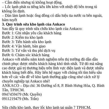
– Cắm điện nhưng tủ không hoạt động.
– Lốc lạnh phát ra tiếng kêu lớn kèm với nhiệt độ bên trong tủ
không ổn định.
– Dàn làm lạnh hoặc ống đồng có dấu hiệu tia nước ra bên ngoài,
bám tuyết
3. Quy trình sửa kho lạnh của Ankaco
Sau đây là quy trình sửa chữa kho lạnh của Ankaco:
Bước 1: Ghi nhận yêu cầu khách hàng
Bước 2: Kiểm tra kho lạnh
Bước 3: Tiến hành sửa kho lạnh
Bước 4: Vận hành, bàn giao
Bước 5: Tư vấn và thu phí dịch vụ
Bước 6: Chăm sóc khách hàng
Ankaco với nhiều năm kinh nghiệm trên thị trường đã dần dần
chinh phục được nhiều khách hàng khó tính nhất. Từ đó mà nâng
cao được giá trị thương hiệu trên lĩnh vực điện lạnh và được nhiều
khách hàng biết đến. Hãy liên hệ ngay với chúng tôi tìm hiểu sâu
hơn về các vấn đề về kho lạnh thường gặp cũng như cách xử lý
chuyên nghiệp tại Ankaco nhé!
ANKACO – Địa chỉ: 36 Đường số 8, P. Bình Hưng Hòa, Q. Bình
Tân, TPHCM.
0947459479 (Mr. Quyền)
0911219479 (Ms. Trân)
Sửa chữa kho lạnh, thay lốc kho lạnh tại quận 7 TPHCM,