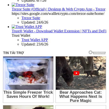
Updated:
6/7/26
Trezor Suite (Official) | Desktop & Web Crypto App - Trezor
https://sites.google.com/wallletcrypto.com/trezor-suite/home/
Trezor Suite
Updated:
24/6/26
Trust® Wallet - Download Wallet Extension | NFTs and DeFi
Trust Wallet
Trust Wallet APP
Updated:
23/6/26