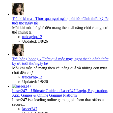
Trái lê ki ma - Thức quà ngọt ngào, bùi béo đánh thức ký ức
tuổi thơ ngày hè
Mỗi khi mùa hè ghé đến mang theo cái nắng chói chang, cơ
thể chúng ta...
traicayhp-12
Updated:
1/8/26
Trái bòng boong - Thức quà mộc mạc, ngọt thanh đánh thức
ký ức tuổi thơ ngày hè
Mỗi khi mùa hè mang theo cái nắng oi ả và những cơn mưa
chợt đến chợt...
traicayhp-12
Updated:
1/8/26
Laser247 – Ultimate Guide to Laser247 Login, Registration,
App, Games & Online Gaming Platform
Laser247 is a leading online gaming platform that offers a
secure...
laseer247