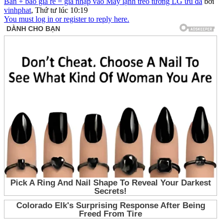
Bán + báo giá rẻ = giá nhập vào Máy lạnh treo tường LG ưu đã
bởi
vinhphat
,
Thứ tư lúc 10:19
You must log in or register to reply here.