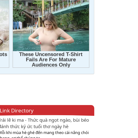
Link Directory
Trái lê ki ma - Thức quà ngọt ngào, bùi béo
đánh thức ký ức tuổi thơ ngày hè
Mỗi khi mùa hè ghé đến mang theo cái nắng chói