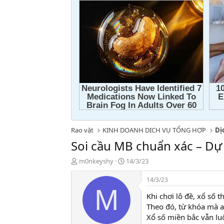
Rao vặt
KINH DOANH DỊCH VỤ TỔNG HỢP
Dị
Soi cầu MB chuẩn xác – Dự 
T
N
m0nkeyshy
14/3/23
h
g
r
à
14/3/23
e
y
M
Khi chơi lô đề, xổ số t
a
g
d
ử
Theo đó, từ khóa mà a
s
i
Xổ số miền bắc vẫn luô
t