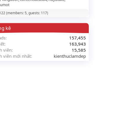
aumot
 122 (members: 5, guests: 117)
ng kê
ads
157,455
iết
163,943
h viên
15,585
h viên mới nhất
kienthuclamdep