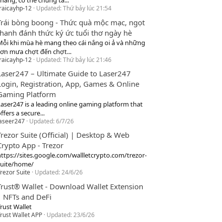
hang, cơ thể chúng ta...
raicayhp-12
Updated:
Thứ bảy lúc 21:54
Trái bòng boong - Thức quà mộc mạc, ngọt
thanh đánh thức ký ức tuổi thơ ngày hè
Mỗi khi mùa hè mang theo cái nắng oi ả và những
cơn mưa chợt đến chợt...
raicayhp-12
Updated:
Thứ bảy lúc 21:46
Laser247 – Ultimate Guide to Laser247
Login, Registration, App, Games & Online
Gaming Platform
Laser247 is a leading online gaming platform that
ffers a secure...
laseer247
Updated:
6/7/26
Trezor Suite (Official) | Desktop & Web
Crypto App - Trezor
https://sites.google.com/wallletcrypto.com/trezor-
suite/home/
rezor Suite
Updated:
24/6/26
Trust® Wallet - Download Wallet Extension
| NFTs and DeFi
rust Wallet
rust Wallet APP
Updated:
23/6/26