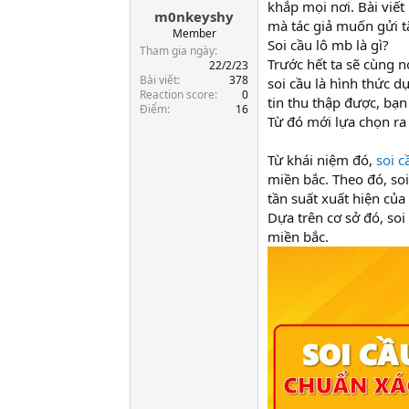
khắp mọi nơi. Bài viế
m0nkeyshy
a
mà tác giả muốn gửi t
r
Member
Soi cầu lô mb là gì?
t
Tham gia ngày
Trước hết ta sẽ cùng n
e
22/2/23
Bài viết
378
r
soi cầu là hình thức d
Reaction score
0
tin thu thập được, bạn
Điểm
16
Từ đó mới lựa chọn ra 
Từ khái niệm đó,
soi 
miền bắc. Theo đó, soi
tần suất xuất hiện của
Dựa trên cơ sở đó, soi
miền bắc.