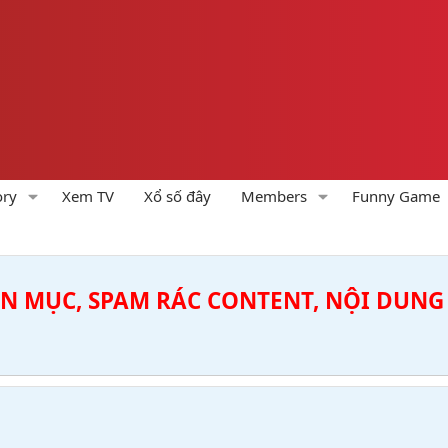
ory
Xem TV
Xổ số đây
Members
Funny Game
ÊN MỤC, SPAM RÁC CONTENT, NỘI DUNG 