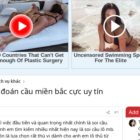
ch vụ khác
đoán cầu miền bắc cực uy tín
Add 
#1
hì việc đầu tiên và quan trọng nhất chính là soi cầu.
nh em tìm kiếm nhiều nhất hiện nay là soi cầu lô mb.
n là lựa chọn rất thú vị dành cho anh em lô thủ từ