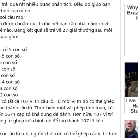
 trải qua rất nhiều bước phân tích. Điều đó giúp bạn
 chọn của mình.
i soi cầu mb?
mb được chuẩn xác, trước hết bạn cần phải nắm rõ về
 nào. Bảng kết quả sẽ trả về 27 giải thưởng sau mỗi
 bao gồm:
ải có 5 con số
ó 5 con số
 5 con số
5 con số
4 con số
ó 4 con số
 3 con số
 2 con số
ó tất cả 107 vị trí cầu lô. Từ mỗi vị trí đó có thể ghép
tạo thành cầu lô. Thực hiện một vài phép tính toán, kết
ến 5671 cặp số khả dụng để đánh. Hơn nữa, 107 vị trí
ăng tự ghép với chính nó để tạo thành 107 lô kép.
oi cầu lô mb, người chơi còn có thể ghép các vị trí trên