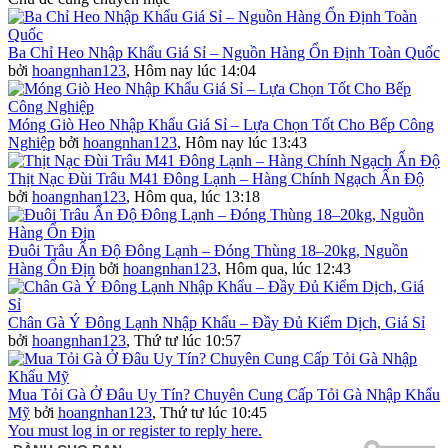
Ba Chỉ Heo Nhập Khẩu Giá Sỉ – Nguồn Hàng Ổn Định Toàn Quốc
bởi
hoangnhan123
,
Hôm nay lúc 14:04
Móng Giò Heo Nhập Khẩu Giá Sỉ – Lựa Chọn Tốt Cho Bếp Công
Nghiệp
bởi
hoangnhan123
,
Hôm nay lúc 13:43
Thịt Nạc Đùi Trâu M41 Đông Lạnh – Hàng Chính Ngạch Ấn Độ
bởi
hoangnhan123
,
Hôm qua, lúc 13:18
Đuôi Trâu Ấn Độ Đông Lạnh – Đóng Thùng 18–20kg, Nguồn
Hàng Ổn Địn
bởi
hoangnhan123
,
Hôm qua, lúc 12:43
Chân Gà Ý Đông Lạnh Nhập Khẩu – Đầy Đủ Kiểm Dịch, Giá Sỉ
bởi
hoangnhan123
,
Thứ tư lúc 10:57
Mua Tỏi Gà Ở Đâu Uy Tín? Chuyên Cung Cấp Tỏi Gà Nhập Khẩu
Mỹ
bởi
hoangnhan123
,
Thứ tư lúc 10:45
You must log in or register to reply here.