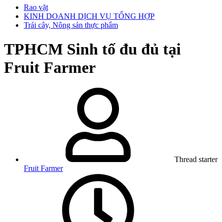
Rao vặt
KINH DOANH DỊCH VỤ TỔNG HỢP
Trái cây, Nông sản thực phẩm
TPHCM
Sinh tố đu đủ tại
Fruit Farmer
Thread starter
Fruit Farmer