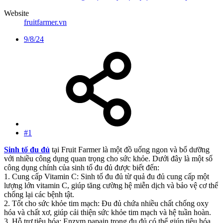
Website
fruitfarmer.vn
9/8/24
#1
Sinh tố đu đủ
tại Fruit Farmer là một đồ uống ngon và bổ dưỡng
với nhiều công dụng quan trọng cho sức khỏe. Dưới đây là một số
công dụng chính của sinh tố đu đủ được biết đến:
1. Cung cấp Vitamin C: Sinh tố đu đủ từ quả đu đủ cung cấp một
lượng lớn vitamin C, giúp tăng cường hệ miễn dịch và bảo vệ cơ thể
chống lại các bệnh tật.
2. Tốt cho sức khỏe tim mạch: Đu đủ chứa nhiều chất chống oxy
hóa và chất xơ, giúp cải thiện sức khỏe tim mạch và hệ tuần hoàn.
3. Hỗ trợ tiêu hóa: Enzym papain trong đu đủ có thể giúp tiêu hóa