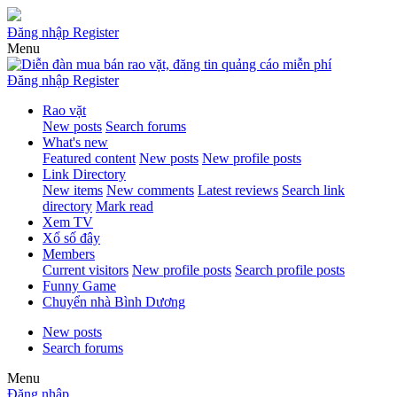
Đăng nhập
Register
Menu
Đăng nhập
Register
Rao vặt
New posts
Search forums
What's new
Featured content
New posts
New profile posts
Link Directory
New items
New comments
Latest reviews
Search link
directory
Mark read
Xem TV
Xổ số đây
Members
Current visitors
New profile posts
Search profile posts
Funny Game
Chuyển nhà Bình Dương
New posts
Search forums
Menu
Đăng nhập