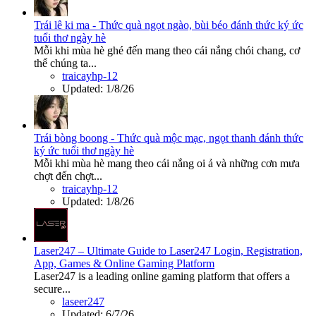
Trái lê ki ma - Thức quà ngọt ngào, bùi béo đánh thức ký ức
tuổi thơ ngày hè
Mỗi khi mùa hè ghé đến mang theo cái nắng chói chang, cơ
thể chúng ta...
traicayhp-12
Updated:
1/8/26
Trái bòng boong - Thức quà mộc mạc, ngọt thanh đánh thức
ký ức tuổi thơ ngày hè
Mỗi khi mùa hè mang theo cái nắng oi ả và những cơn mưa
chợt đến chợt...
traicayhp-12
Updated:
1/8/26
Laser247 – Ultimate Guide to Laser247 Login, Registration,
App, Games & Online Gaming Platform
Laser247 is a leading online gaming platform that offers a
secure...
laseer247
Updated:
6/7/26