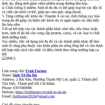
thức ăn, đồng thời giảm viêm nhiễm trong đường tiêu hóa.
4. Chất chống ô nhiễm: Sinh tố đu đủ có thể giúp loại bỏ các độc tố
và chất cặn khỏi cơ thể, giúp tạo cảm giác sảng khoái.
5. Tăng cường sức khỏe da: Vitamin A và các chất chống oxy hóa
trong đu đủ giúp cải thiện sức khỏe da và ngăn ngừa các dấu hiệu
lão hóa sớm.
Với sự kết hợp của các thành phần khác như sữa, sữa chua, hoặc
kem, sinh tố đu đủ còn cung cấp protein, canxi, và các loại vi chất
dinh dưỡng khác.
Tuy nhiên, việc sử dụng trái đu đủ và các thành phần khác để làm
sinh tố cũng phụ thuộc vào khẩu phần ăn uống tổng thể và cần được
kết hợp một cách cân nhắc và điều chỉnh theo từng trường hợp cụ
thể.
Link trang chủ:
Fruit Farmer
Name:
Sinh Tố Đu Đủ
Address: 2 Bát Nàn, Phường Thạnh Mỹ Lợi, quận 2, Thành phố
Thủ Đức, Thành phố Hồ Chí Minh.
Phone: 0397680986
Website:
https://fruitfarmer.vn/sinh-to-du-du
Email:
fruitfarmer2024@gmail.com
Chủ đề cùng chuyên mục