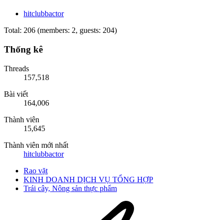
hitclubbactor
Total: 206 (members: 2, guests: 204)
Thống kê
Threads
157,518
Bài viết
164,006
Thành viên
15,645
Thành viên mới nhất
hitclubbactor
Rao vặt
KINH DOANH DỊCH VỤ TỔNG HỢP
Trái cây, Nông sản thực phẩm