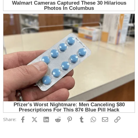
Facebook
X (Twitter)
LinkedIn
Reddit
Pinterest
Tumblr
WhatsApp
Email
Link
Share: