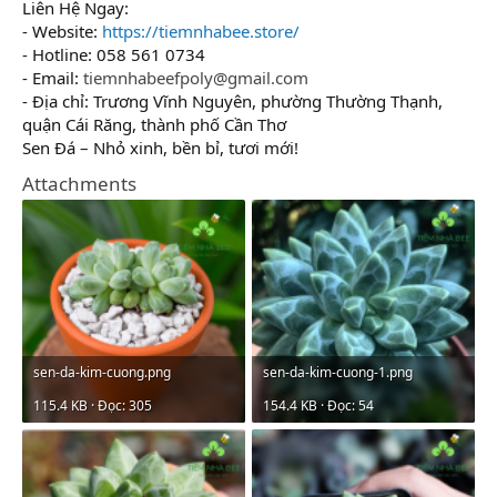
Liên Hệ Ngay:
- Website:
https://tiemnhabee.store/
- Hotline: 058 561 0734
- Email:
tiemnhabeefpoly@gmail.com
- Địa chỉ: Trương Vĩnh Nguyên, phường Thường Thạnh,
quận Cái Răng, thành phố Cần Thơ
Sen Đá – Nhỏ xinh, bền bỉ, tươi mới!
Attachments
sen-da-kim-cuong.png
sen-da-kim-cuong-1.png
115.4 KB · Đọc: 305
154.4 KB · Đọc: 54