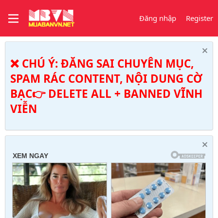
Đăng nhập
Register
❌ CHÚ Ý: ĐĂNG SAI CHUYÊN MỤC,
SPAM RÁC CONTENT, NỘI DUNG CỜ
BẠC👉 DELETE ALL + BANNED VĨNH
VIỄN