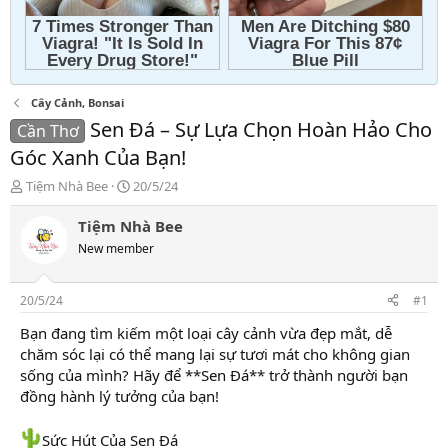
Cây Cảnh, Bonsai
Sen Đá – Sự Lựa Chọn Hoàn Hảo Cho
Cần Thơ
Góc Xanh Của Bạn!
T
N
Tiệm Nhà Bee
20/5/24
h
g
r
à
Tiệm Nhà Bee
e
y
New member
a
g
d
ử
s
i
20/5/24
#1
t
a
Bạn đang tìm kiếm một loại cây cảnh vừa đẹp mắt, dễ
r
chăm sóc lại có thể mang lại sự tươi mát cho không gian
t
sống của mình? Hãy để **Sen Đá** trở thành người bạn
e
đồng hành lý tưởng của bạn!
r
Sức Hút Của Sen Đá