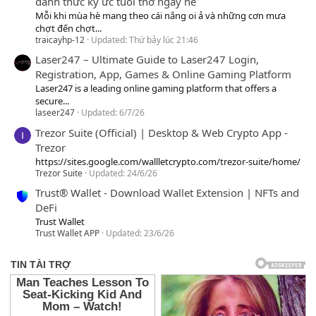
đánh thức ký ức tuổi thơ ngày hè
Mỗi khi mùa hè mang theo cái nắng oi ả và những cơn mưa
chợt đến chợt...
traicayhp-12
Updated:
Thứ bảy lúc 21:46
Laser247 – Ultimate Guide to Laser247 Login,
Registration, App, Games & Online Gaming Platform
Laser247 is a leading online gaming platform that offers a
secure...
laseer247
Updated:
6/7/26
Trezor Suite (Official) | Desktop & Web Crypto App -
Trezor
https://sites.google.com/wallletcrypto.com/trezor-suite/home/
Trezor Suite
Updated:
24/6/26
Trust® Wallet - Download Wallet Extension | NFTs and
DeFi
Trust Wallet
Trust Wallet APP
Updated:
23/6/26