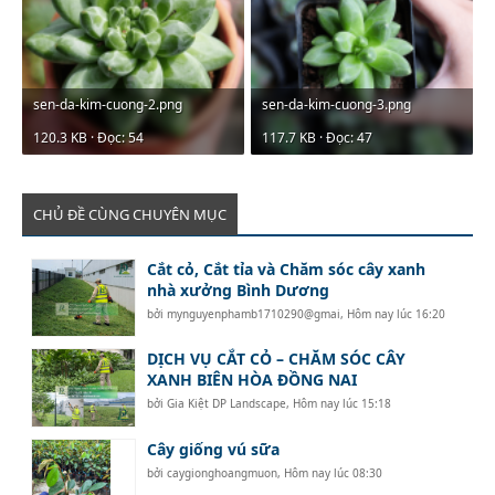
sen-da-kim-cuong-2.png
sen-da-kim-cuong-3.png
120.3 KB · Đọc: 54
117.7 KB · Đọc: 47
CHỦ ĐỀ CÙNG CHUYÊN MỤC
Cắt cỏ, Cắt tỉa và Chăm sóc cây xanh
nhà xưởng Bình Dương
bởi
mynguyenphamb1710290@gmai
,
Hôm nay lúc 16:20
DỊCH VỤ CẮT CỎ – CHĂM SÓC CÂY
XANH BIÊN HÒA ĐỒNG NAI
bởi
Gia Kiệt DP Landscape
,
Hôm nay lúc 15:18
Cây giống vú sữa
bởi
caygionghoangmuon
,
Hôm nay lúc 08:30