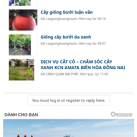
Cây giống bưởi luận văn
bởi
caygionghoangmuon
,
Hôm nay lúc 08:14
Giống cây bưởi da xanh
bởi
caygionghoangmuon
,
Hôm nay lúc 08:07
DỊCH VỤ CẮT CỎ – CHĂM SÓC CÂY
XANH KCN AMATA BIÊN HÒA ĐỒNG NAI
bởi
CẢNH QUAN ĐẠI PHÁT
,
Hôm qua, lúc 11:00
You must log in or register to reply here.