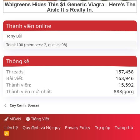
Thành viên online
Tony Bùi
Total: 100 (members: 2, guests: 98)
Thống kê
Threads
157,458
Bài viết
163,946
Thành viên
15,592
Thành viên mới nhất
888jgorg
Cây Cảnh, Bonsai
MBVN
Tiếng Việt
Liên hệ
Quy định và Nội quy
Privacy Policy
Trợ giúp
Trang chủ
R
S