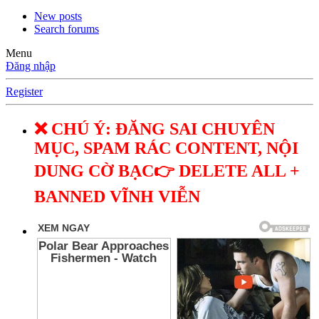
New posts
Search forums
Menu
Đăng nhập
Register
❌ CHÚ Ý: ĐĂNG SAI CHUYÊN
MỤC, SPAM RÁC CONTENT, NỘI
DUNG CỜ BẠC👉 DELETE ALL +
BANNED VĨNH VIỄN