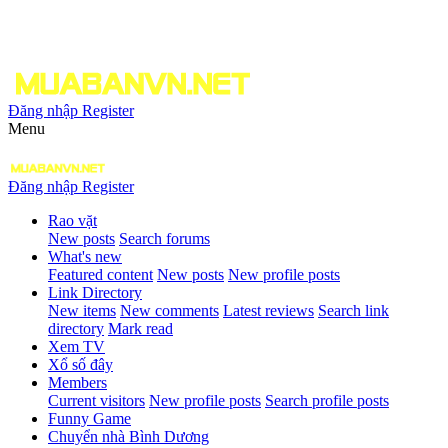
Đăng nhập
Register
Menu
Đăng nhập
Register
Rao vặt
New posts
Search forums
What's new
Featured content
New posts
New profile posts
Link Directory
New items
New comments
Latest reviews
Search link
directory
Mark read
Xem TV
Xổ số đây
Members
Current visitors
New profile posts
Search profile posts
Funny Game
Chuyển nhà Bình Dương