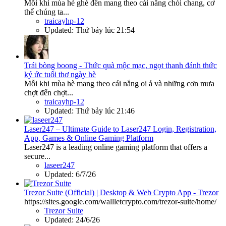
Mỗi khi mùa hè ghé đến mang theo cái nắng chói chang, cơ
thể chúng ta...
traicayhp-12
Updated:
Thứ bảy lúc 21:54
Trái bòng boong - Thức quà mộc mạc, ngọt thanh đánh thức
ký ức tuổi thơ ngày hè
Mỗi khi mùa hè mang theo cái nắng oi ả và những cơn mưa
chợt đến chợt...
traicayhp-12
Updated:
Thứ bảy lúc 21:46
Laser247 – Ultimate Guide to Laser247 Login, Registration,
App, Games & Online Gaming Platform
Laser247 is a leading online gaming platform that offers a
secure...
laseer247
Updated:
6/7/26
Trezor Suite (Official) | Desktop & Web Crypto App - Trezor
https://sites.google.com/wallletcrypto.com/trezor-suite/home/
Trezor Suite
Updated:
24/6/26