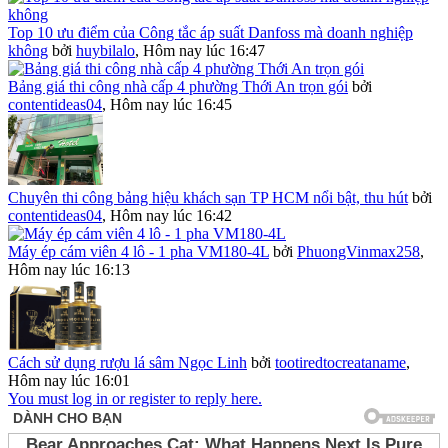
Top 10 ưu điểm của Công tắc áp suất Danfoss mà doanh nghiệp
không
bởi
huybilalo
,
Hôm nay lúc 16:47
Bảng giá thi công nhà cấp 4 phường Thới An trọn gói
bởi
contentideas04
,
Hôm nay lúc 16:45
Chuyên thi công bảng hiệu khách sạn TP HCM nổi bật, thu hút
bởi
contentideas04
,
Hôm nay lúc 16:42
Máy ép cám viên 4 lô - 1 pha VM180-4L
bởi
PhuongVinmax258
,
Hôm nay lúc 16:13
Cách sử dụng rượu lá sâm Ngọc Linh
bởi
tootiredtocreataname
,
Hôm nay lúc 16:01
You must log in or register to reply here.