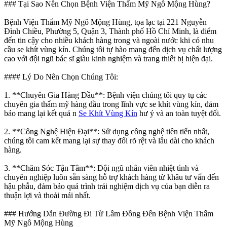
### Tại Sao Nên Chọn Bệnh Viện Thẩm Mỹ Ngô Mộng Hùng?
Bệnh Viện Thẩm Mỹ Ngô Mộng Hùng, tọa lạc tại 221 Nguyễn
Đình Chiều, Phường 5, Quận 3, Thành phố Hồ Chí Minh, là điểm
đến tin cậy cho nhiều khách hàng trong và ngoài nước khi có nhu
cầu se khít vùng kín. Chúng tôi tự hào mang đến dịch vụ chất lượng
cao với đội ngũ bác sĩ giàu kinh nghiệm và trang thiết bị hiện đại.
#### Lý Do Nên Chọn Chúng Tôi:
1. **Chuyên Gia Hàng Đầu**: Bệnh viện chúng tôi quy tụ các
chuyên gia thẩm mỹ hàng đầu trong lĩnh vực se khít vùng kín, đảm
bảo mang lại kết quả n
Se Khít Vùng Kín
hư ý và an toàn tuyệt đối.
2. **Công Nghệ Hiện Đại**: Sử dụng công nghệ tiên tiến nhất,
chúng tôi cam kết mang lại sự thay đổi rõ rệt và lâu dài cho khách
hàng.
3. **Chăm Sóc Tận Tâm**: Đội ngũ nhân viên nhiệt tình và
chuyên nghiệp luôn sẵn sàng hỗ trợ khách hàng từ khâu tư vấn đến
hậu phẫu, đảm bảo quá trình trải nghiệm dịch vụ của bạn diễn ra
thuận lợi và thoải mái nhất.
### Hướng Dẫn Đường Đi Từ Lâm Đồng Đến Bệnh Viện Thẩm
Mỹ Ngô Mộng Hùng