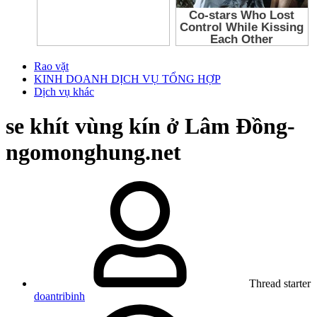
Rao vặt
KINH DOANH DỊCH VỤ TỔNG HỢP
Dịch vụ khác
se khít vùng kín ở Lâm Đồng-
ngomonghung.net
Thread starter
doantribinh