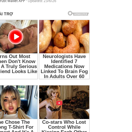
rust Wallet APP
Updated:
23/6/26