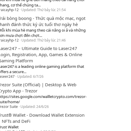
hang, cơ thể chúng ta...
raicayhp-12
Updated:
Thứ bảy lúc 21:54
Trái bòng boong - Thức quà mộc mạc, ngọt
thanh đánh thức ký ức tuổi thơ ngày hè
Mỗi khi mùa hè mang theo cái nắng oi ả và những
cơn mưa chợt đến chợt...
raicayhp-12
Updated:
Thứ bảy lúc 21:46
Laser247 – Ultimate Guide to Laser247
Login, Registration, App, Games & Online
Gaming Platform
Laser247 is a leading online gaming platform that
ffers a secure...
laseer247
Updated:
6/7/26
Trezor Suite (Official) | Desktop & Web
Crypto App - Trezor
https://sites.google.com/wallletcrypto.com/trezor-
suite/home/
rezor Suite
Updated:
24/6/26
Trust® Wallet - Download Wallet Extension
| NFTs and DeFi
rust Wallet