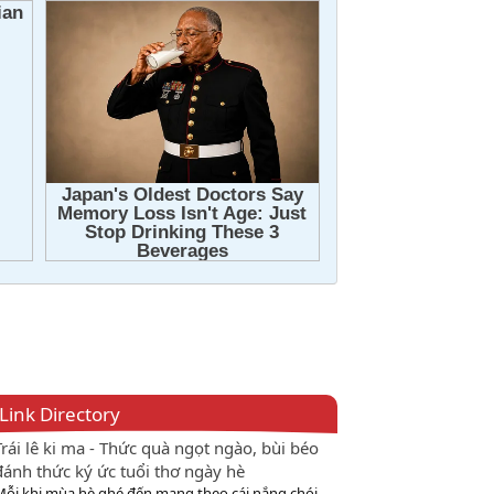
Link Directory
Trái lê ki ma - Thức quà ngọt ngào, bùi béo
đánh thức ký ức tuổi thơ ngày hè
Mỗi khi mùa hè ghé đến mang theo cái nắng chói