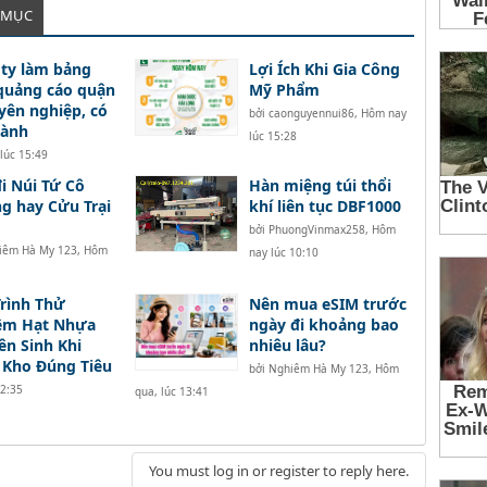
 MỤC
ty làm bảng
Lợi Ích Khi Gia Công
quảng cáo quận
Mỹ Phẩm
yên nghiệp, có
bởi
caonguyennui86
,
Hôm nay
hành
lúc 15:28
lúc 15:49
i Núi Tứ Cô
Hàn miệng túi thổi
 hay Cửu Trại
khí liên tục DBF1000
bởi
PhuongVinmax258
,
Hôm
iêm Hà My 123
,
Hôm
nay lúc 10:10
rình Thử
Nên mua eSIM trước
ệm Hạt Nhựa
ngày đi khoảng bao
n Sinh Khi
nhiêu lâu?
 Kho Đúng Tiêu
bởi
Nghiêm Hà My 123
,
Hôm
22:35
qua, lúc 13:41
You must log in or register to reply here.