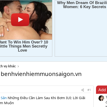
ch vụ khác
ì- benhvienhiemmuonsaigon.vn
Add 
#1
 Sản
Những Điều Cần Làm Sau Khi Bơm IUI: Lời Giãi
iếm Muộn