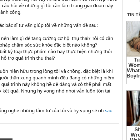
T
u câu hỏi về những gì tôi cần làm trong giai đoạn này
hành công.
ác bác sĩ tư vấn giúp tôi về những vấn đề sau:
i nên làm gì để tăng cường cơ hội thụ thai? Tôi có cần
 pháp chăm sóc sức khỏe đặc biệt nào không?
 bất kỳ loại thực phẩm nào hay thực hiện những thói
hỗ trợ quá trình thụ thai?
luôn hiện hữu trong lòng tôi và chồng, đặc biệt là khi
người thân xung quanh mình đều đang có những niềm
ng quá trình này không hề dễ dàng và có thể phải mất
ấy kết quả. Nhưng hy vọng nhỏ nhoi vẫn luôn tồn tại
lắng nghe những tâm tư của tôi và hy vọng sẽ nh
sau