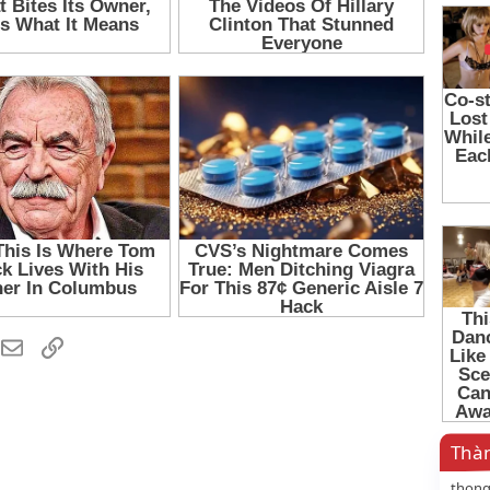
hatsApp
Email
Link
Thàn
thon