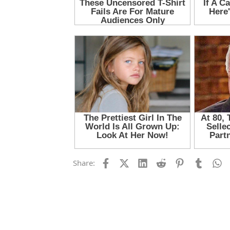
Facebook
X (Twitter)
LinkedIn
Reddit
Pinterest
Tumblr
W
Share: