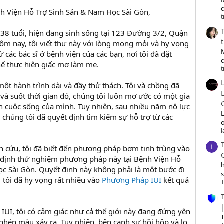
c
ệnh Viện Hỗ Trợ Sinh Sản & Nam Học Sài Gòn,
t
, 38 tuổi, hiện đang sinh sống tại 123 Đường 3/2, Quận
Hôm nay, tôi viết thư này với lòng mong mỏi và hy vọng
 các bác sĩ ở bệnh viện của các bạn, nơi tôi đã đặt
hể thực hiện giấc mơ làm mẹ.
t
một hành trình dài và đầy thử thách. Tôi và chồng đã
và suốt thời gian đó, chúng tôi luôn mơ ước có một gia
n cuộc sống của mình. Tuy nhiên, sau nhiều năm nỗ lực
chúng tôi đã quyết định tìm kiếm sự hỗ trợ từ các
o
n cứu, tôi đã biết đến phương pháp bơm tinh trùng vào
t định thử nghiệm phương pháp này tại Bệnh Viện Hỗ
c Sài Gòn. Quyết định này không phải là một bước đi
tôi đã hy vọng rất nhiều vào
Phương Pháp IUI
kết quả
T
 IUI, tôi có cảm giác như cả thế giới này đang đứng yên
T
 phép màu xảy ra. Tuy nhiên, bên cạnh sự hồi hộp và lo