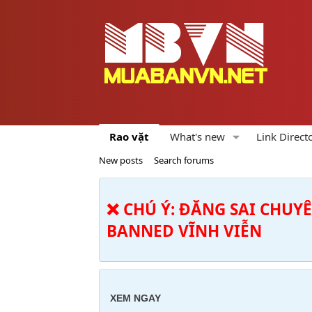
Rao vặt
What's new
Link Direct
New posts
Search forums
❌ CHÚ Ý: ĐĂNG SAI CHUY
BANNED VĨNH VIỄN