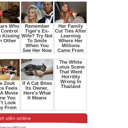
h viên online
gkexoso365com