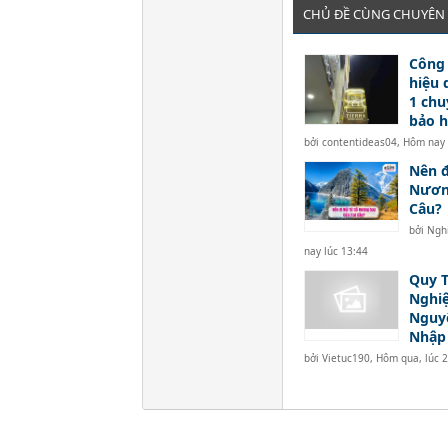
CHỦ ĐỀ CÙNG CHUYÊN
Công 
hiệu 
1 chu
bảo 
bởi
contentideas04
,
Hôm nay 
Nên đ
Nương
Câu?
bởi
Ngh
nay lúc 13:44
Quy T
Nghi
Nguyê
Nhập
bởi
Vietuc190
,
Hôm qua, lúc 