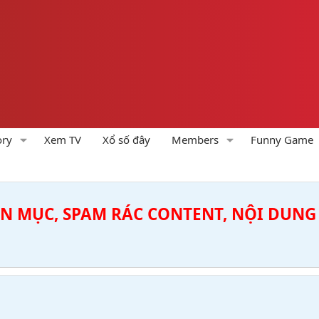
ory
Xem TV
Xổ số đây
Members
Funny Game
ÊN MỤC, SPAM RÁC CONTENT, NỘI DUNG 