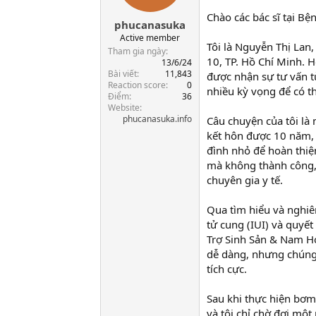
t
Chào các bác sĩ tại B
phucanasuka
a
r
Active member
Tôi là Nguyễn Thị Lan
t
Tham gia ngày
10, TP. Hồ Chí Minh. 
e
13/6/24
Bài viết
11,843
r
được nhận sự tư vấn từ
Reaction score
0
nhiều kỳ vọng để có t
Điểm
36
Website
phucanasuka.info
Câu chuyện của tôi là 
kết hôn được 10 năm, 
đình nhỏ để hoàn thiệ
mà không thành công, 
chuyên gia y tế.
Qua tìm hiểu và nghiê
tử cung (IUI) và quyế
Trợ Sinh Sản & Nam Họ
dễ dàng, nhưng chúng 
tích cực.
Sau khi thực hiện bơm
và tôi chỉ chờ đợi một