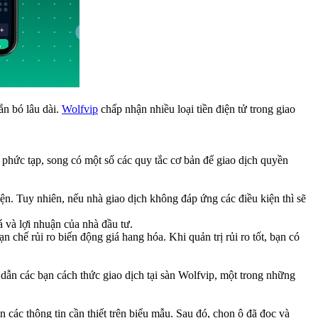
ắn bó lâu dài.
Wolfvip
chấp nhận nhiều loại tiền điện tử trong giao
á phức tạp, song có một số các quy tắc cơ bản để giao dịch quyền
ện. Tuy nhiên, nếu nhà giao dịch không đáp ứng các điều kiện thì sẽ
á và lợi nhuận của nhà đầu tư.
 chế rủi ro biến động giá hang hóa. Khi quản trị rủi ro tốt, bạn có
 dẫn các bạn cách thức giao dịch tại sàn Wolfvip, một trong những
các thông tin cần thiết trên biểu mẫu. Sau đó, chọn ô đã đọc và