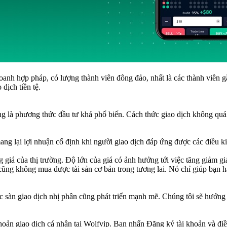
anh hợp pháp, có lượng thành viên đông đảo, nhất là các thành viên g
dịch tiền tệ.
đang là phương thức đầu tư khá phổ biến. Cách thức giao dịch không qu
ng lại lợi nhuận cố định khi người giao dịch đáp ứng được các điều ki
 giá của thị trường. Độ lớn của giá có ảnh hưởng tới việc tăng giảm gi
ũng không mua được tài sản cơ bản trong tương lai. Nó chỉ giúp bạn hạn
ác sàn giao dịch nhị phân cũng phát triển mạnh mẽ. Chúng tôi sẽ hướng
oản giao dịch cá nhân tại Wolfvip. Bạn nhấn Đăng ký tài khoản và điền 