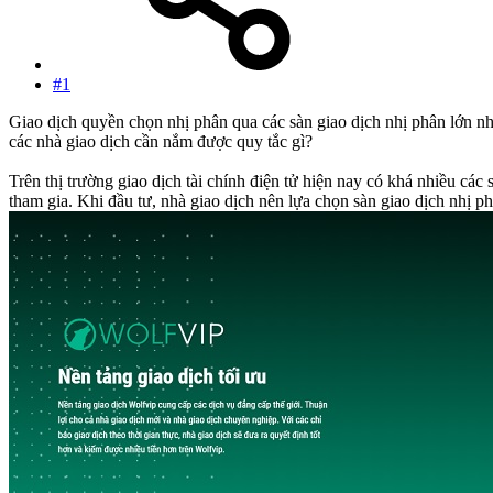
#1
Giao dịch quyền chọn nhị phân qua các sàn giao dịch nhị phân lớn nh
các nhà giao dịch cần nắm được quy tắc gì?
Trên thị trường giao dịch tài chính điện tử hiện nay có khá nhiều các
tham gia. Khi đầu tư, nhà giao dịch nên lựa chọn sàn giao dịch nhị p