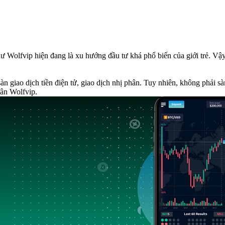
ư Wolfvip hiện đang là xu hướng đầu tư khá phổ biến của giới trẻ. Vậy 
 sàn giao dịch tiền điện tử, giao dịch nhị phân. Tuy nhiên, không phải 
hân Wolfvip.