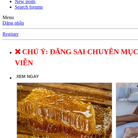
New posts
Search forums
Menu
Đăng nhập
Register
❌ CHÚ Ý: ĐĂNG SAI CHUYÊN MỤC
VIỄN