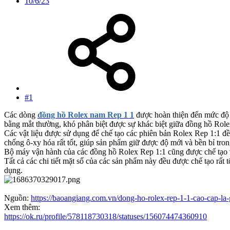
10/6/23
#1
Các dòng
đồng hồ Rolex nam Rep 1 1
được hoàn thiện đến mức độ c
bằng mắt thường, khó phân biệt được sự khác biệt giữa đồng hồ Rol
Các vật liệu được sử dụng để chế tạo các phiên bản Rolex Rep 1:1 đ
chống ô-xy hóa rất tốt, giúp sản phẩm giữ được độ mới và bền bỉ tron
Bộ máy vận hành của các đồng hồ Rolex Rep 1:1 cũng được chế tạo vớ
Tất cả các chi tiết mặt số của các sản phẩm này đều được chế tạo rất 
dụng.
Nguồn:
https://baoangiang.com.vn/dong-ho-rolex-rep-1-1-cao-cap-la
Xem thêm:
https://ok.ru/profile/578118730318/statuses/156074474360910