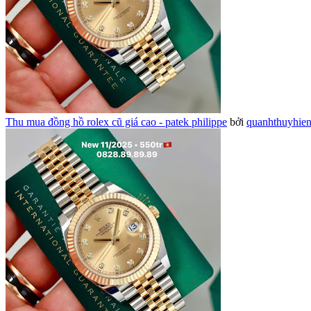
Thu mua đồng hồ rolex cũ giá cao - patek philippe
bởi
quanhthuyhie