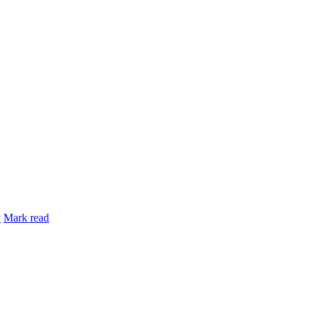
y
Mark read