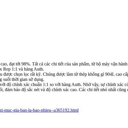
ao, đạt tới 98%. Tất cả các chi tiết của sản phẩm, từ bộ máy vận hành
ex Rep 1:1 và hàng Auth.
ều được chọn lọc rất kỹ. Chúng được làm từ thép không gỉ 904L cao cấ
g suốt thời gian sử dụng.
i độ chính xác chuẩn 1:1 so với hàng Auth. Nhờ vậy, sự chính xác củ
tốt, đảm bảo độ sắc nét và độ chính xác cao. Các chi tiết nhỏ nhất cũn
-gi-muc-gia-ban-la-bao-nhieu--a365192.html