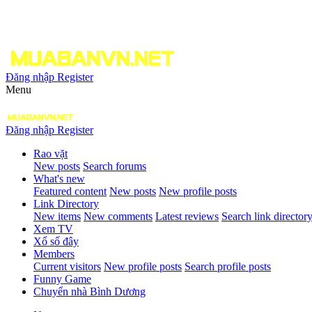
Đăng nhập
Register
Menu
Đăng nhập
Register
Rao vặt
New posts
Search forums
What's new
Featured content
New posts
New profile posts
Link Directory
New items
New comments
Latest reviews
Search link director
Xem TV
Xổ số đây
Members
Current visitors
New profile posts
Search profile posts
Funny Game
Chuyển nhà Bình Dương