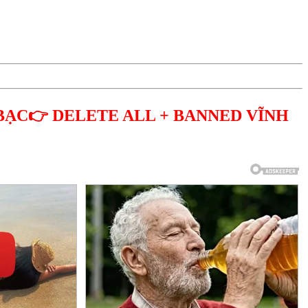
BẠC👉 DELETE ALL + BANNED VĨNH