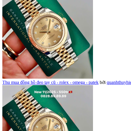
Thu mua đồng hồ đeo tay cũ - rolex - omega - patek
bởi
quanhthuyhi