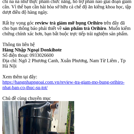
chỉ na ná như thực phẩm chức năng, hỗ trợ phần nào giai đoạn giảm
cân. Vì thế bạn cần hài hòa sở hữu cả chế độ ăn kiêng khoa học, tập
dượt điều độ hàng ngày.
Rất hy vọng góc
review trà giảm mỡ bụng Orihiro
trên đây đã
cho bạn thông báo phải thiết về
sản phẩm trà Orihiro
. Muốn kiểm
chứng chính xác hơn, bạn bắt buộc trực tiếp trải nghiệm sản phẩm.
Thông tin liên hệ
Hàng Nhập Ngoại Donkihote
Số điện thoại: 0933026600
Địa chỉ: Ngõ 2 Phương Canh, Xuân Phương, Nam Từ Liêm , Tp
Hà Nội
Xem thêm tại đây:
https://hangnhapngoai.com.vn/review-tra-giam-mo-bung-orihiro-
nhat-ban-co-thuc-su-tot/
Chủ đề cùng chuyên mục