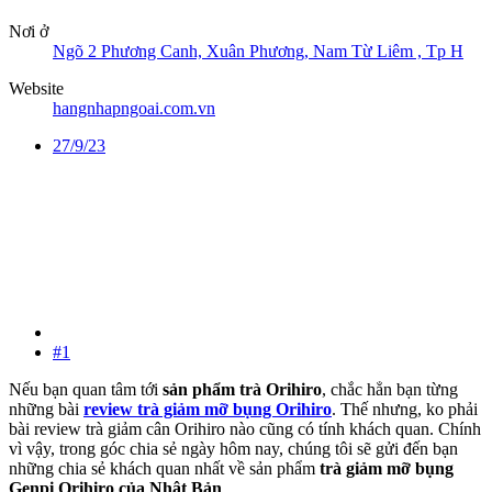
Nơi ở
Ngõ 2 Phương Canh, Xuân Phương, Nam Từ Liêm , Tp H
Website
hangnhapngoai.com.vn
27/9/23
#1
Nếu bạn quan tâm tới
sản phẩm trà Orihiro
, chắc hẳn bạn từng
những bài
review trà giảm mỡ bụng Orihiro
. Thế nhưng, ko phải
bài review trà giảm cân Orihiro nào cũng có tính khách quan. Chính
vì vậy, trong góc chia sẻ ngày hôm nay, chúng tôi sẽ gửi đến bạn
những chia sẻ khách quan nhất về sản phẩm
trà giảm mỡ bụng
Genpi Orihiro của Nhật Bản
.