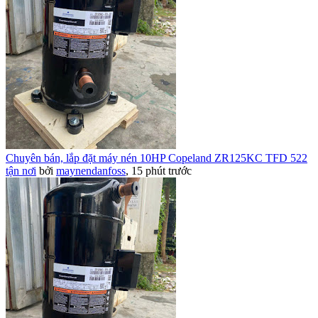
Chuyên bán, lắp đặt máy nén 10HP Copeland ZR125KC TFD 522
tận nơi
bởi
maynendanfoss
,
15 phút trước