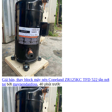
Giá bán, thay block máy nén Copeland ZR125KC TFD 522 tận nơi
tại
bởi
maynendanfoss
,
40 phút trước