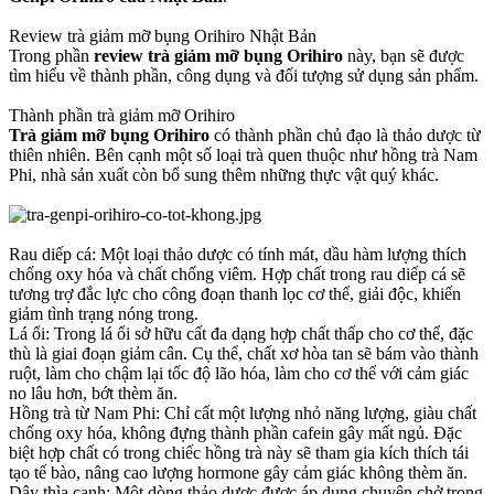
Review trà giảm mỡ bụng Orihiro Nhật Bản
Trong phần
review trà giảm mỡ bụng Orihiro
này, bạn sẽ được
tìm hiểu về thành phần, công dụng và đối tượng sử dụng sản phẩm.
Thành phần trà giảm mỡ Orihiro
Trà giảm mỡ bụng Orihiro
có thành phần chủ đạo là thảo dược từ
thiên nhiên. Bên cạnh một số loại trà quen thuộc như hồng trà Nam
Phi, nhà sản xuất còn bổ sung thêm những thực vật quý khác.
Rau diếp cá: Một loại thảo dược có tính mát, dầu hàm lượng thích
chống oxy hóa và chất chống viêm. Hợp chất trong rau diếp cá sẽ
tương trợ đắc lực cho công đoạn thanh lọc cơ thể, giải độc, khiến
giảm tình trạng nóng trong.
Lá ổi: Trong lá ổi sở hữu cất đa dạng hợp chất thấp cho cơ thể, đặc
thù là giai đoạn giảm cân. Cụ thể, chất xơ hòa tan sẽ bám vào thành
ruột, làm cho chậm lại tốc độ lão hóa, làm cho cơ thể với cảm giác
no lâu hơn, bớt thèm ăn.
Hồng trà từ Nam Phi: Chỉ cất một lượng nhỏ năng lượng, giàu chất
chống oxy hóa, không đựng thành phần cafein gây mất ngủ. Đặc
biệt hợp chất có trong chiếc hồng trà này sẽ tham gia kích thích tái
tạo tế bào, nâng cao lượng hormone gây cảm giác không thèm ăn.
Dây thìa canh: Một dòng thảo dược được áp dụng chuyên chở trong