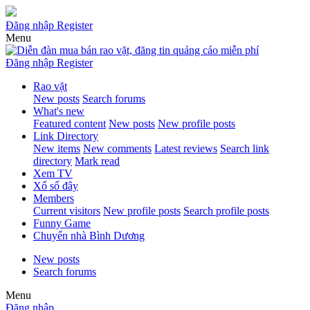
Đăng nhập
Register
Menu
Đăng nhập
Register
Rao vặt
New posts
Search forums
What's new
Featured content
New posts
New profile posts
Link Directory
New items
New comments
Latest reviews
Search link
directory
Mark read
Xem TV
Xổ số đây
Members
Current visitors
New profile posts
Search profile posts
Funny Game
Chuyển nhà Bình Dương
New posts
Search forums
Menu
Đăng nhập