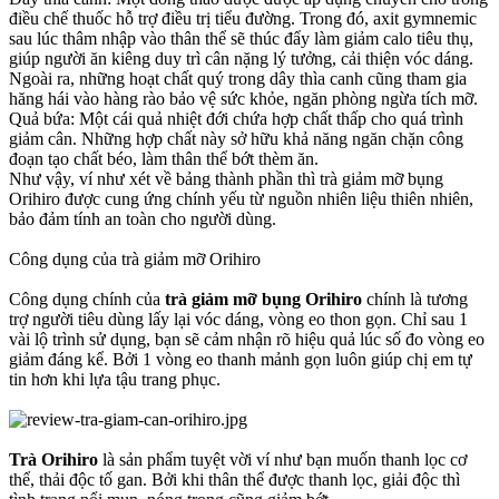
điều chế thuốc hỗ trợ điều trị tiểu đường. Trong đó, axit gymnemic
sau lúc thâm nhập vào thân thể sẽ thúc đẩy làm giảm calo tiêu thụ,
giúp người ăn kiêng duy trì cân nặng lý tưởng, cải thiện vóc dáng.
Ngoài ra, những hoạt chất quý trong dây thìa canh cũng tham gia
hăng hái vào hàng rào bảo vệ sức khỏe, ngăn phòng ngừa tích mỡ.
Quả bứa: Một cái quả nhiệt đới chứa hợp chất thấp cho quá trình
giảm cân. Những hợp chất này sở hữu khả năng ngăn chặn công
đoạn tạo chất béo, làm thân thể bớt thèm ăn.
Như vậy, ví như xét về bảng thành phần thì trà giảm mỡ bụng
Orihiro được cung ứng chính yếu từ nguồn nhiên liệu thiên nhiên,
bảo đảm tính an toàn cho người dùng.
Công dụng của trà giảm mỡ Orihiro
Công dụng chính của
trà giảm mỡ bụng Orihiro
chính là tương
trợ người tiêu dùng lấy lại vóc dáng, vòng eo thon gọn. Chỉ sau 1
vài lộ trình sử dụng, bạn sẽ cảm nhận rõ hiệu quả lúc số đo vòng eo
giảm đáng kể. Bởi 1 vòng eo thanh mảnh gọn luôn giúp chị em tự
tin hơn khi lựa tậu trang phục.
Trà Orihiro
là sản phẩm tuyệt vời ví như bạn muốn thanh lọc cơ
thể, thải độc tố gan. Bởi khi thân thể được thanh lọc, giải độc thì