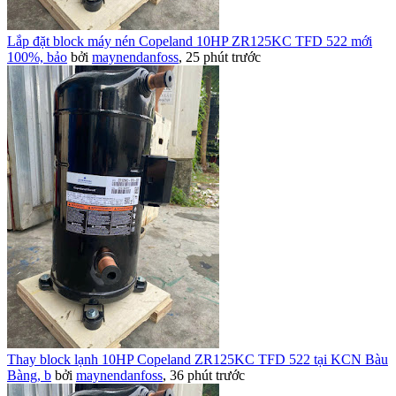
Lắp đặt block máy nén Copeland 10HP ZR125KC TFD 522 mới
100%, bảo
bởi
maynendanfoss
,
25 phút trước
Thay block lạnh 10HP Copeland ZR125KC TFD 522 tại KCN Bàu
Bàng, b
bởi
maynendanfoss
,
36 phút trước