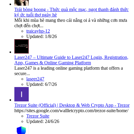
Trái bòng boong - Thức quà mộc mạc, ngọt thanh đánh thức
ký ức tuổi thơ ngày hè
Mỗi khi mùa hè mang theo cái nắng oi ả và những cơn mưa
chợt đến chợt...
traicayhp-12
Updated:
1/8/26
Laser247 – Ultimate Guide to Laser247 Login, Registration,
App, Games & Online Gaming Platform
Laser247 is a leading online gaming platform that offers a
secure...
laseer247
Updated:
6/7/26
Trezor Suite (Official) | Desktop & Web Crypto App - Trezor
https://sites.google.com/wallletcrypto.com/trezor-suite/home/
Trezor Suite
Updated:
24/6/26