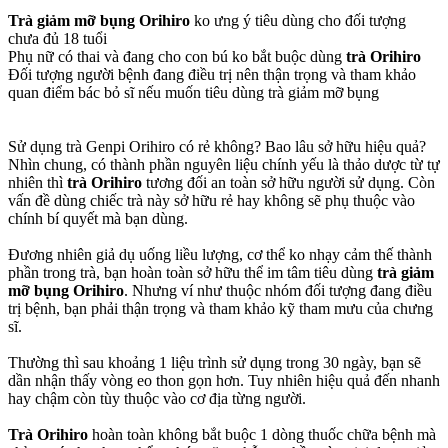
Trà giảm mỡ bụng Orihiro
ko ưng ý tiêu dùng cho đối tượng
chưa đủ 18 tuổi
Phụ nữ có thai và đang cho con bú ko bắt buộc dùng
trà Orihiro
Đối tượng người bệnh đang điều trị nên thận trọng và tham khảo
quan điểm bác bỏ sĩ nếu muốn tiêu dùng trà giảm mỡ bụng
Sử dụng trà Genpi Orihiro có rẻ không? Bao lâu sở hữu hiệu quả?
Nhìn chung, có thành phần nguyên liệu chính yếu là thảo dược từ tự
nhiên thì
trà Orihiro
tương đối an toàn sở hữu người sử dụng. Còn
vấn đề dùng chiếc trà này sở hữu rẻ hay không sẽ phụ thuộc vào
chính bí quyết mà bạn dùng.
Đương nhiên giả dụ uống liều lượng, cơ thể ko nhạy cảm thế thành
phần trong trà, bạn hoàn toàn sở hữu thể im tâm tiêu dùng
trà giảm
mỡ bụng Orihiro
. Nhưng ví như thuộc nhóm đối tượng đang điều
trị bệnh, bạn phải thận trọng và tham khảo kỹ tham mưu của chưng
sĩ.
Thường thì sau khoảng 1 liệu trình sử dụng trong 30 ngày, bạn sẽ
dần nhận thấy vòng eo thon gọn hơn. Tuy nhiên hiệu quả đến nhanh
hay chậm còn tùy thuộc vào cơ địa từng người.
Trà Orihiro
hoàn toàn không bắt buộc 1 dòng thuốc chữa bệnh mà