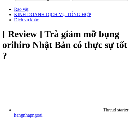
Rao vặt
KINH DOANH DỊCH VỤ TỔNG HỢP
Dịch vụ khác
[ Review ] Trà giảm mỡ bụng
orihiro Nhật Bản có thực sự tốt
?
Thread starter
hangnhapngoai