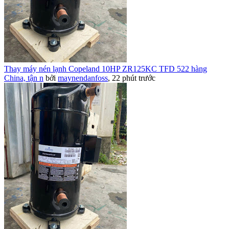
Thay máy nén lạnh Copeland 10HP ZR125KC TFD 522 hàng
China, tận n
bởi
maynendanfoss
,
22 phút trước