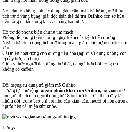
tình trạng nổi mụn, nóng trong cũng giảm bớt.
Nói chung không tính tác dụng giảm cân, mẫu bỏ lượng mỡ thừa
tích trữ ở vùng bụng, giải độc thân thể thì
trà Orihiro
còn sở hữu
đến rộng rãi tác dụng khác. Chẳng hạn như:
Hỗ trợ đề phòng biến chứng tim mạch
Phòng đề phòng biến chứng nguy hiểm của bệnh tiểu đường
Ngăn chặn tình trạng tích mỡ trong máu, giảm bớt lượng cholesterol
xấu
Cải thiện hoạt động cho đường tiêu hóa (người sử dụng không còn
bị đầy hơi, táo bón)
Giúp ý thức người tiêu dùng thư thái, dễ ngủ hơn bởi trong trà
không có caffein
Đối tượng sử dụng trà giảm mỡ Orihiro
Tương tự như rộng rãi
sản phẩm khác của Orihiro
, trà giảm mỡ
bụng ưa thích cho người dùng từ 18 tuổi trở lên. Cụ thể ở đây là
nhóm đối tượng béo phì với nhu cầu giảm cân, người bị nóng trong,
người nên cải thiện sức khỏe.
Lưu ý: