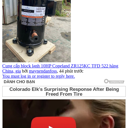
Cung cấp block lạnh 10HP Copeland ZR125KC TFD 522 hàng
China, gia
bởi
maynendanfoss
,
44 phút trước
You must log in or register to reply here.