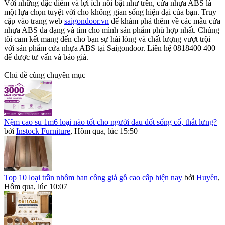
Với những đặc điểm và lợi ích nổi bật như trên, cửa nhựa ABS là
một lựa chọn tuyệt vời cho không gian sống hiện đại của bạn. Truy
cập vào trang web
saigondoor.vn
để khám phá thêm về các mẫu cửa
nhựa ABS đa dạng và tìm cho mình sản phẩm phù hợp nhất. Chúng
tôi cam kết mang đến cho bạn sự hài lòng và chất lượng vượt trội
với sản phẩm cửa nhựa ABS tại Saigondoor. Liên hệ 0818400 400
để được tư vấn và báo giá.
Chủ đề cùng chuyên mục
Nệm cao su 1m6 loại nào tốt cho người đau đốt sống cổ, thắt lưng?
bởi
Instock Furniture
,
Hôm qua, lúc 15:50
Top 10 loại trần nhôm ban công giả gỗ cao cấp hiện nay
bởi
Huyền
,
Hôm qua, lúc 10:07