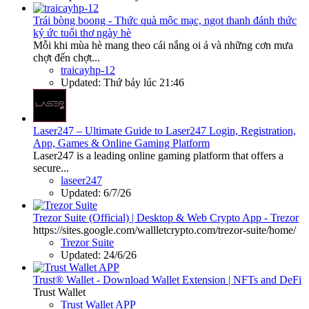
Trái bòng boong - Thức quà mộc mạc, ngọt thanh đánh thức
ký ức tuổi thơ ngày hè
Mỗi khi mùa hè mang theo cái nắng oi ả và những cơn mưa
chợt đến chợt...
traicayhp-12
Updated:
Thứ bảy lúc 21:46
Laser247 – Ultimate Guide to Laser247 Login, Registration,
App, Games & Online Gaming Platform
Laser247 is a leading online gaming platform that offers a
secure...
laseer247
Updated:
6/7/26
Trezor Suite (Official) | Desktop & Web Crypto App - Trezor
https://sites.google.com/wallletcrypto.com/trezor-suite/home/
Trezor Suite
Updated:
24/6/26
Trust® Wallet - Download Wallet Extension | NFTs and DeFi
Trust Wallet
Trust Wallet APP