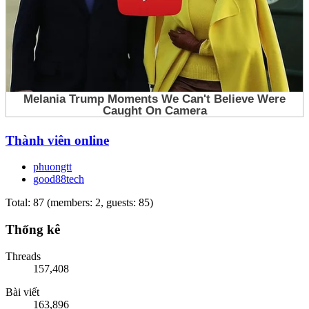
Thành viên online
phuongtt
good88tech
Total: 87 (members: 2, guests: 85)
Thống kê
Threads
157,408
Bài viết
163,896