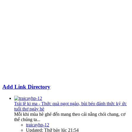
Add Link Directory
Trái lê ki ma - Thức quà ngọt ngào, bùi béo đánh thức ký ức
tuổi thơ ngày hè
Mỗi khi mùa hè ghé đến mang theo cái nắng chói chang, cơ
thể chúng ta...
traicayhp-12
Updated:
Thứ bảy lúc 21:54