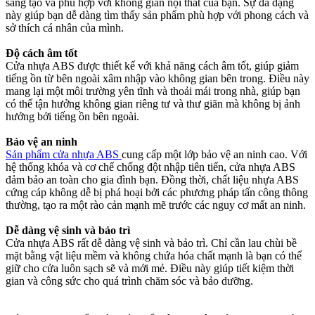
sáng tạo và phù hợp với không gian nội thất của bạn. Sự đa dạng
này giúp bạn dễ dàng tìm thấy sản phẩm phù hợp với phong cách và
sở thích cá nhân của mình.
Độ cách âm tốt
Cửa nhựa ABS được thiết kế với khả năng cách âm tốt, giúp giảm
tiếng ồn từ bên ngoài xâm nhập vào không gian bên trong. Điều này
mang lại một môi trường yên tĩnh và thoải mái trong nhà, giúp bạn
có thể tận hưởng không gian riêng tư và thư giãn mà không bị ảnh
hưởng bởi tiếng ồn bên ngoài.
Bảo vệ an ninh
Sản phẩm cửa nhựa ABS
cung cấp một lớp bảo vệ an ninh cao. Với
hệ thống khóa và cơ chế chống đột nhập tiên tiến, cửa nhựa ABS
đảm bảo an toàn cho gia đình bạn. Đồng thời, chất liệu nhựa ABS
cứng cáp không dễ bị phá hoại bởi các phương pháp tấn công thông
thường, tạo ra một rào cản mạnh mẽ trước các nguy cơ mất an ninh.
Dễ dàng vệ sinh và bảo trì
Cửa nhựa ABS rất dễ dàng vệ sinh và bảo trì. Chỉ cần lau chùi bề
mặt bằng vật liệu mềm và không chứa hóa chất mạnh là bạn có thể
giữ cho cửa luôn sạch sẽ và mới mẻ. Điều này giúp tiết kiệm thời
gian và công sức cho quá trình chăm sóc và bảo dưỡng.