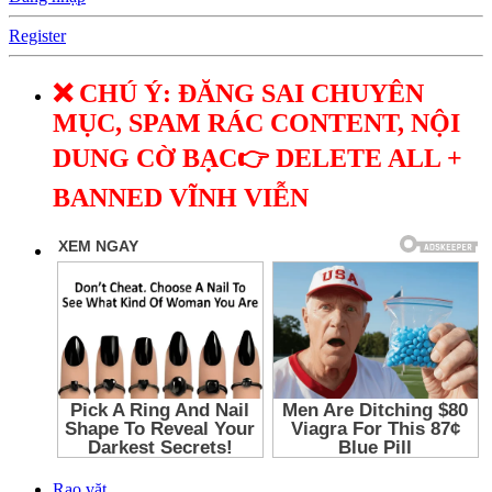
Register
❌ CHÚ Ý: ĐĂNG SAI CHUYÊN
MỤC, SPAM RÁC CONTENT, NỘI
DUNG CỜ BẠC👉 DELETE ALL +
BANNED VĨNH VIỄN
Rao vặt