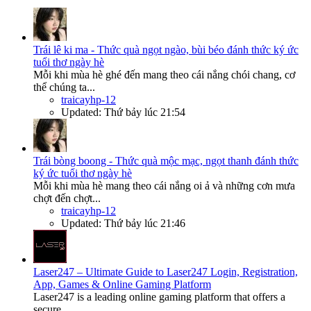
Trái lê ki ma - Thức quà ngọt ngào, bùi béo đánh thức ký ức
tuổi thơ ngày hè
Mỗi khi mùa hè ghé đến mang theo cái nắng chói chang, cơ
thể chúng ta...
traicayhp-12
Updated:
Thứ bảy lúc 21:54
Trái bòng boong - Thức quà mộc mạc, ngọt thanh đánh thức
ký ức tuổi thơ ngày hè
Mỗi khi mùa hè mang theo cái nắng oi ả và những cơn mưa
chợt đến chợt...
traicayhp-12
Updated:
Thứ bảy lúc 21:46
Laser247 – Ultimate Guide to Laser247 Login, Registration,
App, Games & Online Gaming Platform
Laser247 is a leading online gaming platform that offers a
secure...