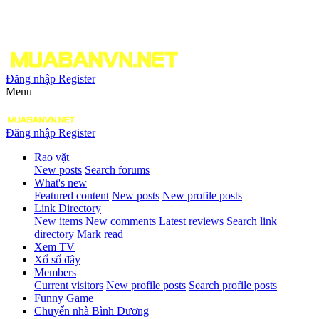
Đăng nhập
Register
Menu
Đăng nhập
Register
Rao vặt
New posts
Search forums
What's new
Featured content
New posts
New profile posts
Link Directory
New items
New comments
Latest reviews
Search link
directory
Mark read
Xem TV
Xổ số đây
Members
Current visitors
New profile posts
Search profile posts
Funny Game
Chuyển nhà Bình Dương