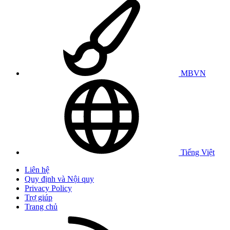
MBVN
Tiếng Việt
Liên hệ
Quy định và Nội quy
Privacy Policy
Trợ giúp
Trang chủ