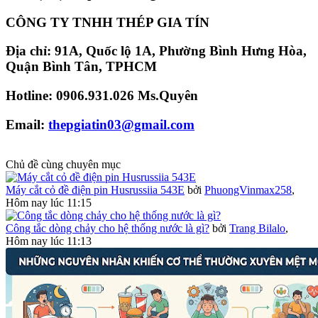
CÔNG TY TNHH THÉP GIA TÍN​
Địa chỉ: 91A, Quốc lộ 1A, Phường Bình Hưng Hòa,
Quận Bình Tân, TPHCM​
Hotline: 0906.931.026 Ms.Quyên​
Email:
thepgiatin03@gmail.com
Chủ đề cùng chuyên mục
Máy cắt cỏ đề điện pin Husrussiia 543E
bởi
PhuongVinmax258
,
Hôm nay lúc 11:15
Công tắc dòng chảy cho hệ thống nước là gì?
bởi
Trang Bilalo
,
Hôm nay lúc 11:13