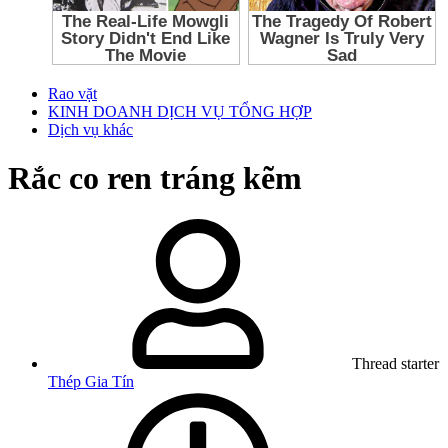
Rao vặt
KINH DOANH DỊCH VỤ TỔNG HỢP
Dịch vụ khác
Rắc co ren tráng kẽm
Thread starter
Thép Gia Tín