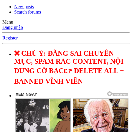
New posts
Search forums
Menu
Đăng nhập
Register
❌ CHÚ Ý: ĐĂNG SAI CHUYÊN
MỤC, SPAM RÁC CONTENT, NỘI
DUNG CỜ BẠC👉 DELETE ALL +
BANNED VĨNH VIỄN