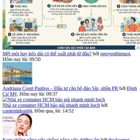
Mệt mỏi hay kéo dài có thể xuất phát từ đâu?
bởi
nguyenthimuoi
,
Hôm nay lúc 09:50
Andriana Court Paphos – Đầu tư căn hộ đảo Síp, nhận PR
bởi
Định
Cư Mỹ
,
Hôm nay lúc 09:37
Nhà xe container HCM báo giá nhanh minh bạch
bởi
contentideas04
,
Hôm qua, lúc 14:52
Kem chống nắng vừa chống nắng vừa dưỡng ẩm
bởi
thudaumot
,