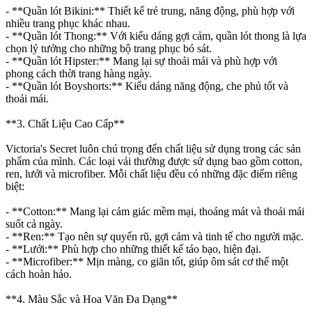
- **Quần lót Bikini:** Thiết kế trẻ trung, năng động, phù hợp với
nhiều trang phục khác nhau.
- **Quần lót Thong:** Với kiểu dáng gợi cảm, quần lót thong là lựa
chọn lý tưởng cho những bộ trang phục bó sát.
- **Quần lót Hipster:** Mang lại sự thoải mái và phù hợp với
phong cách thời trang hàng ngày.
- **Quần lót Boyshorts:** Kiểu dáng năng động, che phủ tốt và
thoải mái.
**3. Chất Liệu Cao Cấp**
Victoria's Secret luôn chú trọng đến chất liệu sử dụng trong các sản
phẩm của mình. Các loại vải thường được sử dụng bao gồm cotton,
ren, lưới và microfiber. Mỗi chất liệu đều có những đặc điểm riêng
biệt:
- **Cotton:** Mang lại cảm giác mềm mại, thoáng mát và thoải mái
suốt cả ngày.
- **Ren:** Tạo nên sự quyến rũ, gợi cảm và tinh tế cho người mặc.
- **Lưới:** Phù hợp cho những thiết kế táo bạo, hiện đại.
- **Microfiber:** Mịn màng, co giãn tốt, giúp ôm sát cơ thể một
cách hoàn hảo.
**4. Màu Sắc và Hoa Văn Đa Dạng**