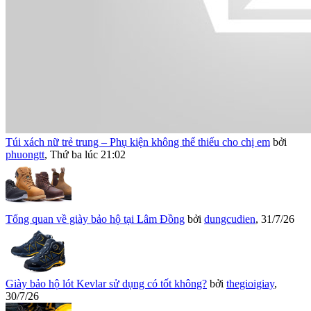
Túi xách nữ trẻ trung – Phụ kiện không thể thiếu cho chị em
bởi
phuongtt
,
Thứ ba lúc 21:02
Tổng quan về giày bảo hộ tại Lâm Đồng
bởi
dungcudien
,
31/7/26
Giày bảo hộ lót Kevlar sử dụng có tốt không?
bởi
thegioigiay
,
30/7/26