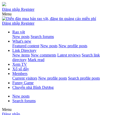
Đăng nhập
Register
Menu
Đăng nhập
Register
Rao vặt
New posts
Search forums
What's new
Featured content
New posts
New profile posts
Link Directory
New items
New comments
Latest reviews
Search link
directory
Mark read
Xem TV
Xổ số đây
Members
Current visitors
New profile posts
Search profile posts
Funny Game
Chuyển nhà Bình Dương
New posts
Search forums
Menu
Đăng nhập