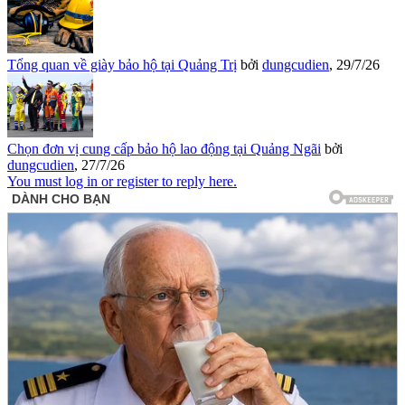
Tổng quan về giày bảo hộ tại Quảng Trị
bởi
dungcudien
,
29/7/26
Chọn đơn vị cung cấp bảo hộ lao động tại Quảng Ngãi
bởi
dungcudien
,
27/7/26
You must log in or register to reply here.