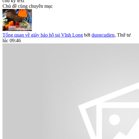
chu ky text
Chủ đề cùng chuyên mục
Tổng quan về giày bảo hộ tại Vĩnh Long
bởi
dungcudien
,
Thứ tư
lúc 09:46