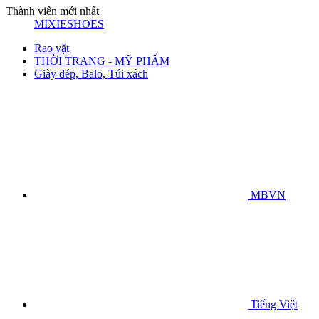
Thành viên mới nhất
MIXIESHOES
Rao vặt
THỜI TRANG - MỸ PHẨM
Giày dép, Balo, Túi xách
MBVN
Tiếng Việt