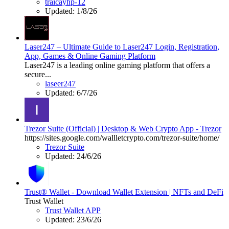
traicayhp-12
Updated:
1/8/26
Laser247 – Ultimate Guide to Laser247 Login, Registration,
App, Games & Online Gaming Platform
Laser247 is a leading online gaming platform that offers a
secure...
laseer247
Updated:
6/7/26
Trezor Suite (Official) | Desktop & Web Crypto App - Trezor
https://sites.google.com/wallletcrypto.com/trezor-suite/home/
Trezor Suite
Updated:
24/6/26
Trust® Wallet - Download Wallet Extension | NFTs and DeFi
Trust Wallet
Trust Wallet APP
Updated:
23/6/26