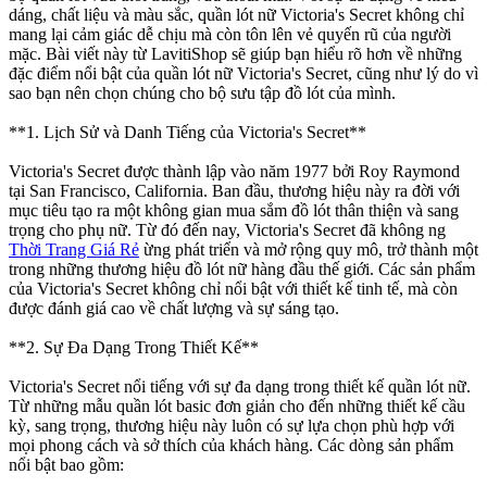
dáng, chất liệu và màu sắc, quần lót nữ Victoria's Secret không chỉ
mang lại cảm giác dễ chịu mà còn tôn lên vẻ quyến rũ của người
mặc. Bài viết này từ LavitiShop sẽ giúp bạn hiểu rõ hơn về những
đặc điểm nổi bật của quần lót nữ Victoria's Secret, cũng như lý do vì
sao bạn nên chọn chúng cho bộ sưu tập đồ lót của mình.
**1. Lịch Sử và Danh Tiếng của Victoria's Secret**
Victoria's Secret được thành lập vào năm 1977 bởi Roy Raymond
tại San Francisco, California. Ban đầu, thương hiệu này ra đời với
mục tiêu tạo ra một không gian mua sắm đồ lót thân thiện và sang
trọng cho phụ nữ. Từ đó đến nay, Victoria's Secret đã không ng
Thời Trang Giá Rẻ
ừng phát triển và mở rộng quy mô, trở thành một
trong những thương hiệu đồ lót nữ hàng đầu thế giới. Các sản phẩm
của Victoria's Secret không chỉ nổi bật với thiết kế tinh tế, mà còn
được đánh giá cao về chất lượng và sự sáng tạo.
**2. Sự Đa Dạng Trong Thiết Kế**
Victoria's Secret nổi tiếng với sự đa dạng trong thiết kế quần lót nữ.
Từ những mẫu quần lót basic đơn giản cho đến những thiết kế cầu
kỳ, sang trọng, thương hiệu này luôn có sự lựa chọn phù hợp với
mọi phong cách và sở thích của khách hàng. Các dòng sản phẩm
nổi bật bao gồm: