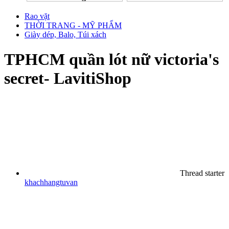
Rao vặt
THỜI TRANG - MỸ PHẨM
Giày dép, Balo, Túi xách
TPHCM
quần lót nữ victoria's
secret- LavitiShop
Thread starter
khachhangtuvan