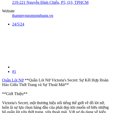
219-221 Nguyễn Đình Chiểu, P5, Q3, TPHCM
Website
thammyngomonghung.vn
24/5/24
#1
Quần Lót Nữ
**Quần Lót Nữ Victoria's Secret: Sự Kết Hợp Hoàn
Hảo Giữa Thời Trang và Sự Thoải Mái**
**Giới Thiệu**
Victoria's Secret, một thương hiệu nổi tiếng thế giới về đồ lót nữ,
luôn là sự lựa chọn hàng đầu của phái đẹp khi muốn sở hữu những
bộ quần lót vừa thời trang, vừa thoải mái. Với sự đa dạng về kiểu