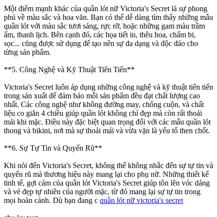
Một điểm mạnh khác của quần lót nữ Victoria's Secret là sự phong
phú về màu sắc và hoa văn. Bạn có thể dễ dàng tìm thấy những mẫu
quần lót với màu sắc tươi sáng, rực rỡ, hoặc những gam màu trầm
ấm, thanh lịch. Bên cạnh đó, các họa tiết in, thêu hoa, chấm bi,
sọc... cũng được sử dụng để tạo nên sự đa dạng và độc đáo cho
từng sản phẩm.
**5. Công Nghệ và Kỹ Thuật Tiên Tiến**
Victoria's Secret luôn áp dụng những công nghệ và kỹ thuật tiên tiến
trong sản xuất để đảm bảo mỗi sản phẩm đều đạt chất lượng cao
nhất. Các công nghệ như không đường may, chống cuộn, và chất
liệu co giãn 4 chiều giúp quần lót không chỉ đẹp mà còn rất thoải
mái khi mặc. Điều này đặc biệt quan trọng đối với các mẫu quần lót
thong và bikini, nơi mà sự thoải mái và vừa vặn là yếu tố then chốt.
**6. Sự Tự Tin và Quyến Rũ**
Khi nói đến Victoria's Secret, không thể không nhắc đến sự tự tin và
quyến rũ mà thương hiệu này mang lại cho phụ nữ. Những thiết kế
tinh tế, gợi cảm của quần lót Victoria's Secret giúp tôn lên vóc dáng
và vẻ đẹp tự nhiên của người mặc, từ đó mang lại sự tự tin trong
mọi hoàn cảnh. Dù bạn đang c
quần lót nữ victoria's secret