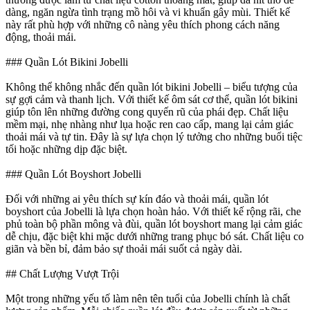
dàng, ngăn ngừa tình trạng mồ hôi và vi khuẩn gây mùi. Thiết kế
này rất phù hợp với những cô nàng yêu thích phong cách năng
động, thoải mái.
### Quần Lót Bikini Jobelli
Không thể không nhắc đến quần lót bikini Jobelli – biểu tượng của
sự gợi cảm và thanh lịch. Với thiết kế ôm sát cơ thể, quần lót bikini
giúp tôn lên những đường cong quyến rũ của phái đẹp. Chất liệu
mềm mại, nhẹ nhàng như lụa hoặc ren cao cấp, mang lại cảm giác
thoải mái và tự tin. Đây là sự lựa chọn lý tưởng cho những buổi tiệc
tối hoặc những dịp đặc biệt.
### Quần Lót Boyshort Jobelli
Đối với những ai yêu thích sự kín đáo và thoải mái, quần lót
boyshort của Jobelli là lựa chọn hoàn hảo. Với thiết kế rộng rãi, che
phủ toàn bộ phần mông và đùi, quần lót boyshort mang lại cảm giác
dễ chịu, đặc biệt khi mặc dưới những trang phục bó sát. Chất liệu co
giãn và bền bỉ, đảm bảo sự thoải mái suốt cả ngày dài.
## Chất Lượng Vượt Trội
Một trong những yếu tố làm nên tên tuổi của Jobelli chính là chất