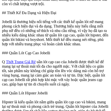
còn vì chất lượng vượt trội.
## Thiết Kế Đa Dạng và Hiện Đại
Jobelli là thương hiệu nổi tiếng với các thiết kế quần lót nữ mang
phong cách hiện đại và đa dạng. Thương hiệu này hiểu rằng mỗi
phụ nữ đều có những sở thích và nhu cầu riêng, vì vậy họ đã tạo ra
nhiều kiểu dáng khác nhau từ quần lót cạp cao, quần lót hipster, đến
quần lót bikini và boyshort. Mỗi thiết kế đều mang nét riêng, phù
hợp với nhiều trang phục và hoàn cảnh khác nhau.
### Quần Lót Cạp Cao Jobelli
Q
Thời Trang Giá Rẻ
uần lót cạp cao của Jobelli được thiết kế để
mang lại sự thoải mái tối đa cho người mặc. Với chất liệu co giãn
tốt, sản phẩm này không chỉ giúp tôn lên vóc dáng mà còn hỗ trợ
vùng bụng, mang lại cảm giác an toàn và tự tin. Đặc biệt, quần lót
cạp cao Jobelli rất phù hợp khi mặc với váy hoặc quần jeans cạp
cao, giúp bạn tự tin di chuyển suốt cả ngày.
### Quần Lót Hipster Jobelli
Hipster là kiểu quần lót nằm giữa quần lót cạp cao và bikini, mang
lại sự thoải mái và phong cách trẻ trung. Quần lót hipster của Jobelli
thường được làm từ chất liệu cotton thoáng mát, giúp da hít thở dễ