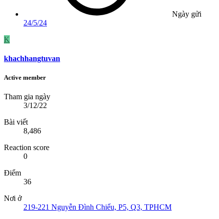
Ngày gửi
24/5/24
K
khachhangtuvan
Active member
Tham gia ngày
3/12/22
Bài viết
8,486
Reaction score
0
Điểm
36
Nơi ở
219-221 Nguyễn Đình Chiểu, P5, Q3, TPHCM