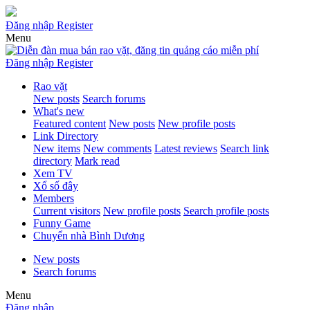
Đăng nhập
Register
Menu
Đăng nhập
Register
Rao vặt
New posts
Search forums
What's new
Featured content
New posts
New profile posts
Link Directory
New items
New comments
Latest reviews
Search link
directory
Mark read
Xem TV
Xổ số đây
Members
Current visitors
New profile posts
Search profile posts
Funny Game
Chuyển nhà Bình Dương
New posts
Search forums
Menu
Đăng nhập