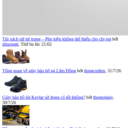
Túi xách nữ trẻ trung – Phụ kiện không thể thiếu cho chị em
bởi
phuongtt
,
Thứ ba lúc 21:02
Tổng quan về giày bảo hộ tại Lâm Đồng
bởi
dungcudien
,
31/7/26
Giày bảo hộ lót Kevlar sử dụng có tốt không?
bởi
thegioigiay
,
30/7/26