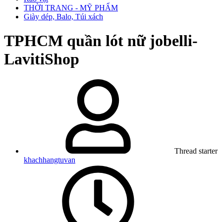
THỜI TRANG - MỸ PHẨM
Giày dép, Balo, Túi xách
TPHCM
quần lót nữ jobelli-
LavitiShop
Thread starter
khachhangtuvan