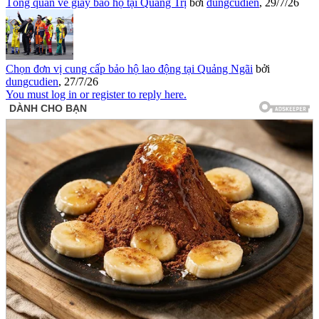
Tổng quan về giày bảo hộ tại Quảng Trị
bởi
dungcudien
,
29/7/26
Chọn đơn vị cung cấp bảo hộ lao động tại Quảng Ngãi
bởi
dungcudien
,
27/7/26
You must log in or register to reply here.