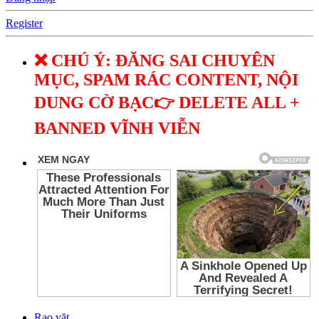
Register
❌ CHÚ Ý: ĐĂNG SAI CHUYÊN
MỤC, SPAM RÁC CONTENT, NỘI
DUNG CỜ BẠC👉 DELETE ALL +
BANNED VĨNH VIỄN
Rao vặt