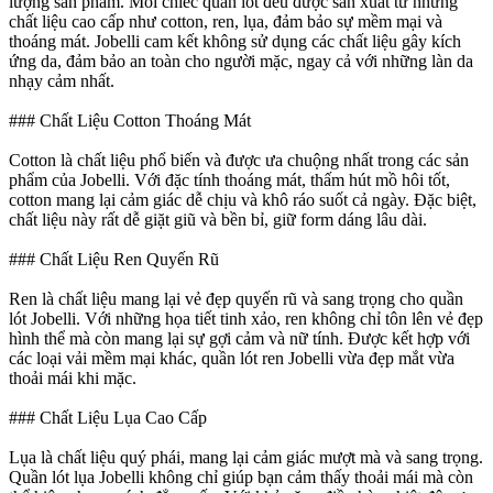
lượng sản phẩm. Mỗi chiếc quần lót đều được sản xuất từ những
chất liệu cao cấp như cotton, ren, lụa, đảm bảo sự mềm mại và
thoáng mát. Jobelli cam kết không sử dụng các chất liệu gây kích
ứng da, đảm bảo an toàn cho người mặc, ngay cả với những làn da
nhạy cảm nhất.
### Chất Liệu Cotton Thoáng Mát
Cotton là chất liệu phổ biến và được ưa chuộng nhất trong các sản
phẩm của Jobelli. Với đặc tính thoáng mát, thấm hút mồ hôi tốt,
cotton mang lại cảm giác dễ chịu và khô ráo suốt cả ngày. Đặc biệt,
chất liệu này rất dễ giặt giũ và bền bỉ, giữ form dáng lâu dài.
### Chất Liệu Ren Quyến Rũ
Ren là chất liệu mang lại vẻ đẹp quyến rũ và sang trọng cho quần
lót Jobelli. Với những họa tiết tinh xảo, ren không chỉ tôn lên vẻ đẹp
hình thể mà còn mang lại sự gợi cảm và nữ tính. Được kết hợp với
các loại vải mềm mại khác, quần lót ren Jobelli vừa đẹp mắt vừa
thoải mái khi mặc.
### Chất Liệu Lụa Cao Cấp
Lụa là chất liệu quý phái, mang lại cảm giác mượt mà và sang trọng.
Quần lót lụa Jobelli không chỉ giúp bạn cảm thấy thoải mái mà còn