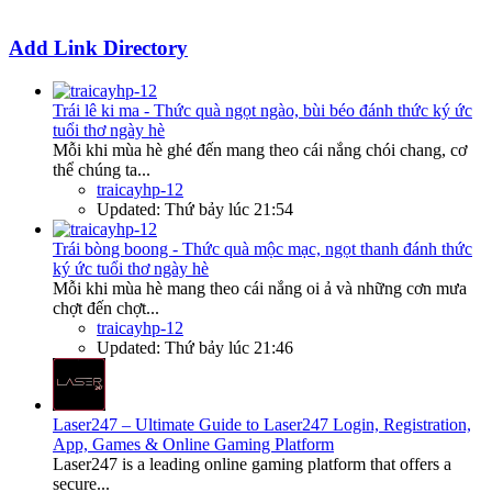
Add Link Directory
Trái lê ki ma - Thức quà ngọt ngào, bùi béo đánh thức ký ức
tuổi thơ ngày hè
Mỗi khi mùa hè ghé đến mang theo cái nắng chói chang, cơ
thể chúng ta...
traicayhp-12
Updated:
Thứ bảy lúc 21:54
Trái bòng boong - Thức quà mộc mạc, ngọt thanh đánh thức
ký ức tuổi thơ ngày hè
Mỗi khi mùa hè mang theo cái nắng oi ả và những cơn mưa
chợt đến chợt...
traicayhp-12
Updated:
Thứ bảy lúc 21:46
Laser247 – Ultimate Guide to Laser247 Login, Registration,
App, Games & Online Gaming Platform
Laser247 is a leading online gaming platform that offers a
secure...