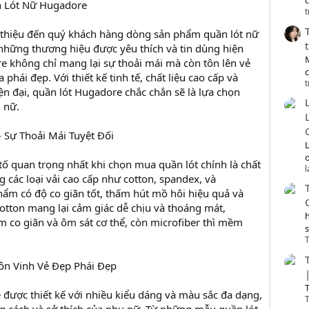
c
n Lót Nữ Hugadore
t
i thiệu đến quý khách hàng dòng sản phẩm quần lót nữ
hững thương hiệu được yêu thích và tin dùng hiện
e không chỉ mang lại sự thoải mái mà còn tôn lên vẻ
phái đẹp. Với thiết kế tinh tế, chất liệu cao cấp và
t
ện đại, quần lót Hugadore chắc chắn sẽ là lựa chọn
 nữ.
- Sự Thoải Mái Tuyệt Đối
o
ố quan trọng nhất khi chọn mua quần lót chính là chất
 các loại vải cao cấp như cotton, spandex, và
phẩm có độ co giãn tốt, thấm hút mồ hôi hiệu quả và
otton mang lại cảm giác dễ chịu và thoáng mát,
 co giãn và ôm sát cơ thể, còn microfiber thì mềm
T
Tôn Vinh Vẻ Đẹp Phái Đẹp
T
được thiết kế với nhiều kiểu dáng và màu sắc đa dạng,
T