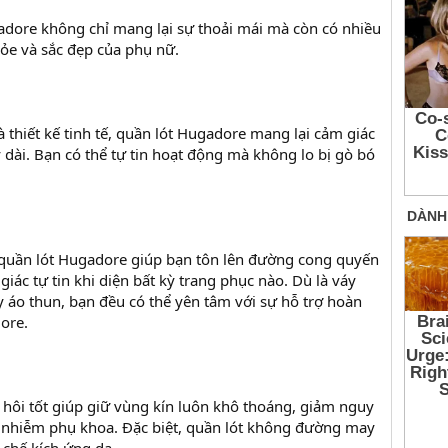
dore không chỉ mang lại sự thoải mái mà còn có nhiều
hỏe và sắc đẹp của phụ nữ.
và thiết kế tinh tế, quần lót Hugadore mang lại cảm giác
 dài. Bạn có thể tự tin hoạt động mà không lo bị gò bó
 quần lót Hugadore giúp bạn tôn lên đường cong quyến
giác tự tin khi diện bất kỳ trang phục nào. Dù là váy
y áo thun, bạn đều có thể yên tâm với sự hỗ trợ hoàn
ore.
 hôi tốt giúp giữ vùng kín luôn khô thoáng, giảm nguy
 nhiễm phụ khoa. Đặc biệt, quần lót không đường may