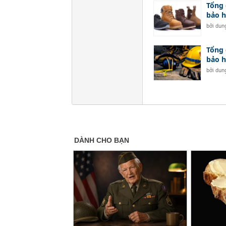
Tổng 
bảo h
bởi
dun
Tổng 
bảo h
bởi
dun