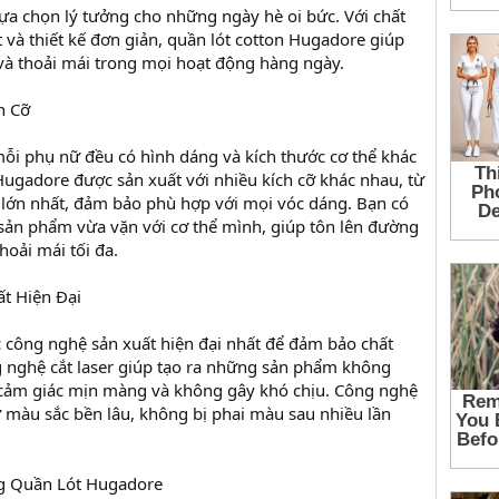
lựa chọn lý tưởng cho những ngày hè oi bức. Với chất
 và thiết kế đơn giản, quần lót cotton Hugadore giúp
và thoải mái trong mọi hoạt động hàng ngày.
h Cỡ
mỗi phụ nữ đều có hình dáng và kích thước cơ thể khác
 Hugadore được sản xuất với nhiều kích cỡ khác nhau, từ
e lớn nhất, đảm bảo phù hợp với mọi vóc dáng. Bạn có
sản phẩm vừa vặn với cơ thể mình, giúp tôn lên đường
hoải mái tối đa.
t Hiện Đại
công nghệ sản xuất hiện đại nhất để đảm bảo chất
 nghệ cắt laser giúp tạo ra những sản phẩm không
cảm giác mịn màng và không gây khó chịu. Công nghệ
iữ màu sắc bền lâu, không bị phai màu sau nhiều lần
ng Quần Lót Hugadore