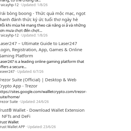
hang, cơ thể chúng ta...
raicayhp-12
Updated:
1/8/26
Trái bòng boong - Thức quà mộc mạc, ngọt
thanh đánh thức ký ức tuổi thơ ngày hè
Mỗi khi mùa hè mang theo cái nắng oi ả và những
cơn mưa chợt đến chợt...
raicayhp-12
Updated:
1/8/26
Laser247 – Ultimate Guide to Laser247
Login, Registration, App, Games & Online
Gaming Platform
Laser247 is a leading online gaming platform that
ffers a secure...
laseer247
Updated:
6/7/26
Trezor Suite (Official) | Desktop & Web
Crypto App - Trezor
https://sites.google.com/wallletcrypto.com/trezor-
suite/home/
rezor Suite
Updated:
24/6/26
Trust® Wallet - Download Wallet Extension
| NFTs and DeFi
rust Wallet
rust Wallet APP
Updated:
23/6/26