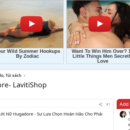
lo, Túi xách
re- LavitiShop
Add 
#1
ót Nữ Hugadore - Sự Lựa Chọn Hoàn Hảo Cho Phái