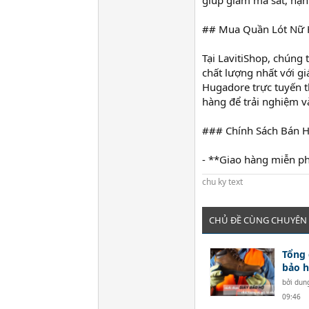
giúp giảm ma sát, hạn
## Mua Quần Lót Nữ H
Tại LavitiShop, chún
chất lượng nhất với gi
Hugadore trực tuyến t
hàng để trải nghiệm v
### Chính Sách Bán 
- **Giao hàng miễn ph
chu ky text
CHỦ ĐỀ CÙNG CHUYÊN
Tổng 
bảo h
bởi
dun
09:46