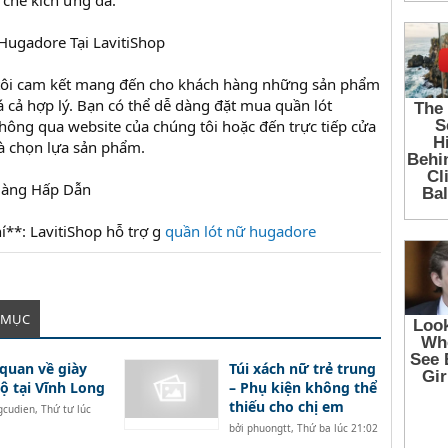
 chế kích ứng da.
ugadore Tại LavitiShop
g tôi cam kết mang đến cho khách hàng những sản phẩm
á cả hợp lý. Bạn có thể dễ dàng đặt mua quần lót
hông qua website của chúng tôi hoặc đến trực tiếp cửa
à chọn lựa sản phẩm.
Hàng Hấp Dẫn
í**: LavitiShop hỗ trợ g
quần lót nữ hugadore
 MỤC
quan về giày
Túi xách nữ trẻ trung
ộ tại Vĩnh Long
– Phụ kiện không thể
thiếu cho chị em
gcudien
,
Thứ tư lúc
bởi
phuongtt
,
Thứ ba lúc 21:02