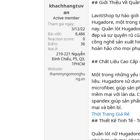
## Giới Thiệu Về Quầ
khachhangtuv
a
r
an
LavitiShop tự hào giớ
t
Active member
Hugadore, một trong n
e
Tham gia ngày
r
nay. Quần lót Hugador
3/12/22
Bài viết
8,486
đẹp và sự quyến rũ của 
Reaction score
0
công nghệ sản xuất hi
Điểm
36
hoàn hảo cho mọi phụ
Nơi ở
219-221 Nguyễn
Đình Chiểu, P5, Q3,
## Chất Liệu Cao Cấp 
TPHCM
Website
thammyngomonghu
Một trong những yếu t
ng.vn
liệu. Hugadore sử dụng
microfiber, giúp sản 
mềm mại với làn da. C
spandex giúp sản phẩm
mại và bền bỉ.
Thời Trang Giá Rẻ
## Thiết Kế Tinh Tế - 
Quần lót nữ Hugadore 