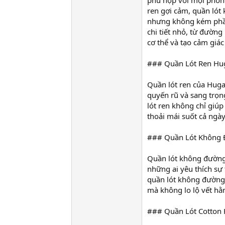
phù hợp với mọi phong
ren gợi cảm, quần lót
nhưng không kém phần
chi tiết nhỏ, từ đường
cơ thể và tạo cảm giác
### Quần Lót Ren Hu
Quần lót ren của Huga
quyến rũ và sang trọng
lót ren không chỉ giú
thoải mái suốt cả ngày
### Quần Lót Không
Quần lót không đường
những ai yêu thích sự t
quần lót không đường 
mà không lo lộ vết hằn
### Quần Lót Cotton