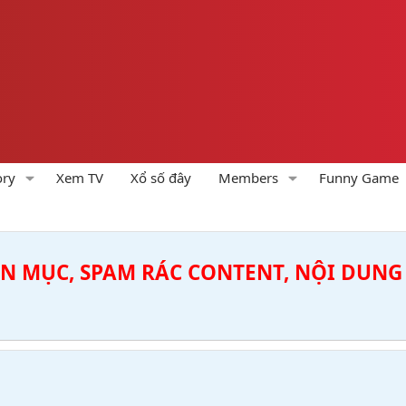
ory
Xem TV
Xổ số đây
Members
Funny Game
ÊN MỤC, SPAM RÁC CONTENT, NỘI DUNG 