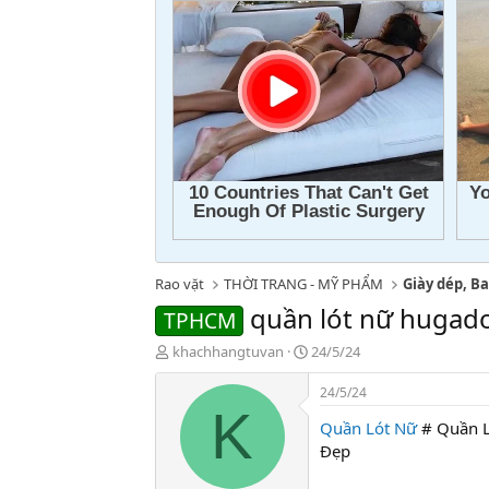
Rao vặt
THỜI TRANG - MỸ PHẨM
Giày dép, Ba
quần lót nữ hugado
TPHCM
T
N
khachhangtuvan
24/5/24
h
g
r
à
24/5/24
e
y
K
Quần Lót Nữ
# Quần L
a
g
d
ử
Đẹp
s
i
t