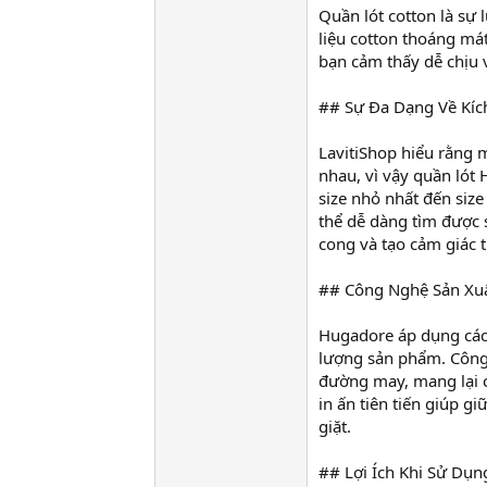
Quần lót cotton là sự 
liệu cotton thoáng mát
bạn cảm thấy dễ chịu 
## Sự Đa Dạng Về Kíc
LavitiShop hiểu rằng 
nhau, vì vậy quần lót
size nhỏ nhất đến siz
thể dễ dàng tìm được 
cong và tạo cảm giác t
## Công Nghệ Sản Xuấ
Hugadore áp dụng các 
lượng sản phẩm. Công
đường may, mang lại 
in ấn tiên tiến giúp g
giặt.
## Lợi Ích Khi Sử Dụ