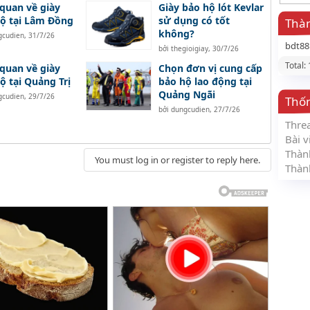
quan về giày
Giày bảo hộ lót Kevlar
ộ tại Lâm Đồng
sử dụng có tốt
Thàn
không?
gcudien
,
31/7/26
bdt8
bởi
thegioigiay
,
30/7/26
Total:
quan về giày
Chọn đơn vị cung cấp
ộ tại Quảng Trị
bảo hộ lao động tại
Quảng Ngãi
gcudien
,
29/7/26
Thố
bởi
dungcudien
,
27/7/26
Thre
Bài v
Thàn
You must log in or register to reply here.
Thàn