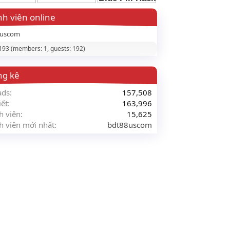
h viên online
8uscom
 193 (members: 1, guests: 192)
ng kê
ads
157,508
iết
163,996
h viên
15,625
h viên mới nhất
bdt88uscom