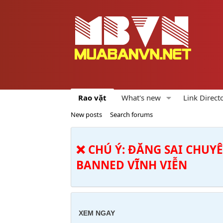
Rao vặt
What's new
Link Direct
New posts
Search forums
❌ CHÚ Ý: ĐĂNG SAI CHUY
BANNED VĨNH VIỄN