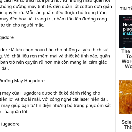
 cách và sở thích của phụ nữ. Từ những mẫu quần lót
 không đường may tinh tế, đến quần lót cotton đơn giản
 quyến rũ. Mỗi sản phẩm đều được chú trọng từng
 may đến họa tiết trang trí, nhằm tôn lên đường cong
 tự tin cho người mặc.
gadore
dore là lựa chọn hoàn hảo cho những ai yêu thích sự
. Với chất liệu ren mềm mại và thiết kế tinh xảo, quần
p bạn trở nên quyến rũ hơn mà còn mang lại cảm giác
 dài.
 Đường May Hugadore
 may của Hugadore được thiết kế dành riêng cho
iện lợi và thoải mái. Với công nghệ cắt laser hiện đại,
may giúp bạn tự tin diện những bộ trang phục ôm sát
 của quần lót.
 Hugadore