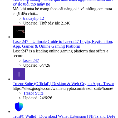
ký ức tuổi thơ ngày hè
Mỗi khi mùa hè mang theo cái nắng oi ả và những cơn mưa
chợt đến chợt...
traicayhp-12
Updated:
Thứ bảy lúc 21:46
Laser247 – Ultimate Guide to Laser247 Login, Registration,
App, Games & Online Gaming Platform
Laser247 is a leading online gaming platform that offers a
secure...
laseer247
Updated:
6/7/26
Trezor Suite (Official) | Desktop & Web Crypto App - Trezor
https://sites.google.com/wallletcrypto.com/trezor-suite/home/
Trezor Suite
Updated:
24/6/26
Trust® Wallet - Download Wallet Extension | NFTs and DeFi