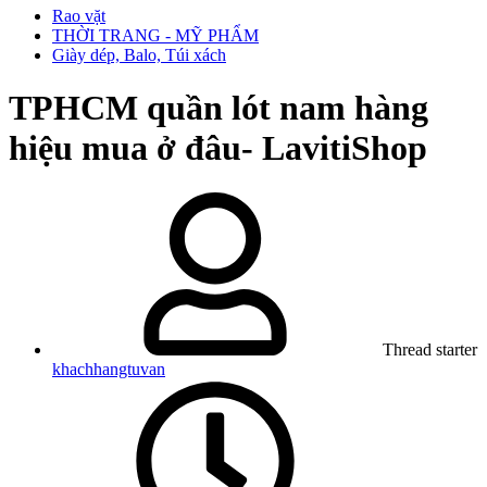
Rao vặt
THỜI TRANG - MỸ PHẨM
Giày dép, Balo, Túi xách
TPHCM
quần lót nam hàng
hiệu mua ở đâu- LavitiShop
Thread starter
khachhangtuvan