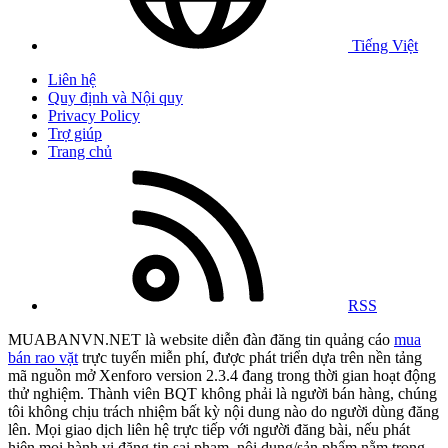
Tiếng Việt
Liên hệ
Quy định và Nội quy
Privacy Policy
Trợ giúp
Trang chủ
RSS
MUABANVN.NET là website diễn đàn đăng tin quảng cáo
mua
bán rao vặt
trực tuyến miễn phí, được phát triển dựa trên nền tảng
mã nguồn mở Xenforo version 2.3.4 đang trong thời gian hoạt động
thử nghiệm. Thành viên BQT không phải là người bán hàng, chúng
tôi không chịu trách nhiệm bất kỳ nội dung nào do người dùng đăng
lên. Mọi giao dịch liên hệ trực tiếp với người đăng bài, nếu phát
hiện mọi hành vi đăng tin sai phạm, nội dung/sản phẩm nằm trong