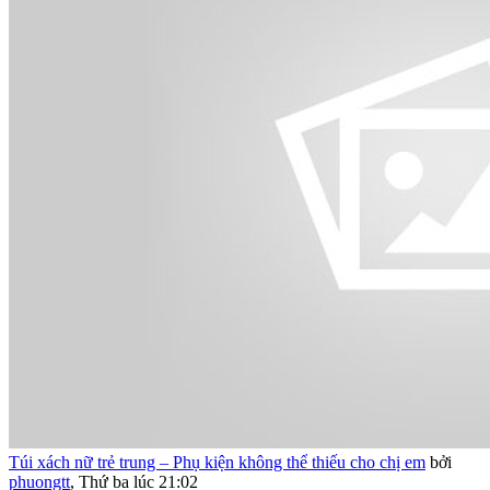
Túi xách nữ trẻ trung – Phụ kiện không thể thiếu cho chị em
bởi
phuongtt
,
Thứ ba lúc 21:02