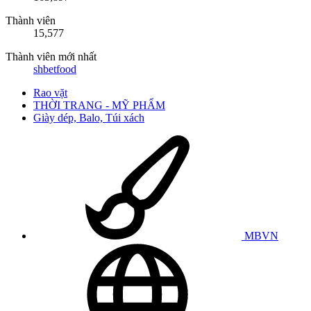
Thành viên
15,577
Thành viên mới nhất
shbetfood
Rao vặt
THỜI TRANG - MỸ PHẨM
Giày dép, Balo, Túi xách
MBVN