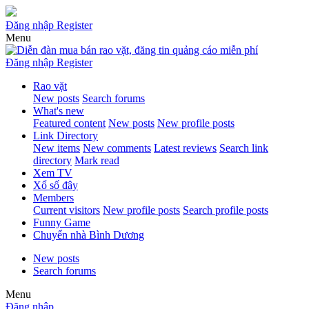
Đăng nhập
Register
Menu
Đăng nhập
Register
Rao vặt
New posts
Search forums
What's new
Featured content
New posts
New profile posts
Link Directory
New items
New comments
Latest reviews
Search link
directory
Mark read
Xem TV
Xổ số đây
Members
Current visitors
New profile posts
Search profile posts
Funny Game
Chuyển nhà Bình Dương
New posts
Search forums
Menu
Đăng nhập