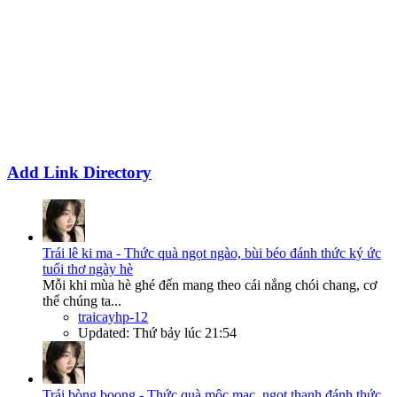
Add Link Directory
Trái lê ki ma - Thức quà ngọt ngào, bùi béo đánh thức ký ức
tuổi thơ ngày hè
Mỗi khi mùa hè ghé đến mang theo cái nắng chói chang, cơ
thể chúng ta...
traicayhp-12
Updated:
Thứ bảy lúc 21:54
Trái bòng boong - Thức quà mộc mạc, ngọt thanh đánh thức