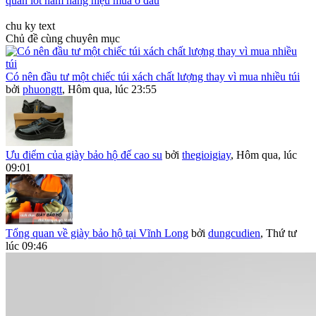
quần lót nam hàng hiệu mua ở đâu
chu ky text
Chủ đề cùng chuyên mục
Có nên đầu tư một chiếc túi xách chất lượng thay vì mua nhiều túi
bởi
phuongtt
,
Hôm qua, lúc 23:55
Ưu điểm của giày bảo hộ đế cao su
bởi
thegioigiay
,
Hôm qua, lúc
09:01
Tổng quan về giày bảo hộ tại Vĩnh Long
bởi
dungcudien
,
Thứ tư
lúc 09:46