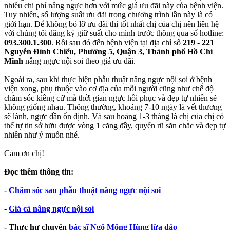
nhiều chi phí nâng ngực hơn với mức giá ưu đãi này của bệnh viện.
Tuy nhiên, số lượng suất ưu đãi trong chương trình lần này là có
giới hạn. Để không bỏ lỡ ưu đãi thì tốt nhất chị của chị nên liên hệ
với chúng tôi đăng ký giữ suất cho mình trước thông qua số hotline:
093.300.1.300
. Rồi sau đó đến bệnh viện tại địa chỉ số
219 - 221
Nguyễn Đình Chiểu, Phường 5, Quận 3, Thành phố Hồ Chí
Minh
nâng ngực nội soi theo giá ưu đãi.
Ngoài ra, sau khi thực hiện phẫu thuật nâng ngực nội soi ở bệnh
viện xong, phụ thuộc vào cơ địa của mỗi người cũng như chế độ
chăm sóc kiêng cữ mà thời gian ngực hồi phục và đẹp tự nhiên sẽ
không giống nhau. Thông thường, khoảng 7-10 ngày là vết thương
sẽ lành, ngực dần ổn định. Và sau hoảng 1-3 tháng là chị của chị có
thể tự tin sở hữu được vòng 1 căng đầy, quyến rũ săn chắc và đẹp tự
nhiên như ý muốn nhé.
Cảm ơn chị!
Đọc thêm thông tin:
-
Chăm sóc sau phẫu thuật nâng ngực nội soi
-
Giá cả nâng ngực nội soi
- Thực hư chuyện
bác sĩ Ngô Mộng Hùng lừa đảo