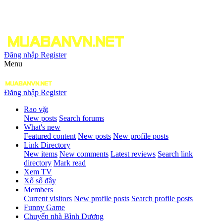
Đăng nhập
Register
Menu
Đăng nhập
Register
Rao vặt
New posts
Search forums
What's new
Featured content
New posts
New profile posts
Link Directory
New items
New comments
Latest reviews
Search link
directory
Mark read
Xem TV
Xổ số đây
Members
Current visitors
New profile posts
Search profile posts
Funny Game
Chuyển nhà Bình Dương