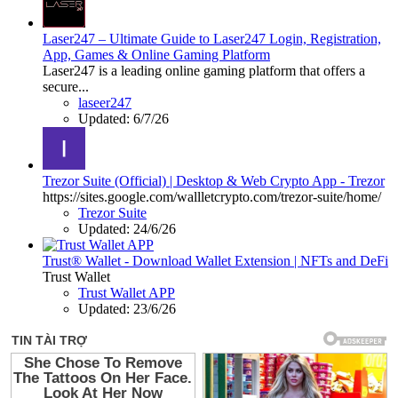
Laser247 – Ultimate Guide to Laser247 Login, Registration,
App, Games & Online Gaming Platform
Laser247 is a leading online gaming platform that offers a
secure...
laseer247
Updated:
6/7/26
Trezor Suite (Official) | Desktop & Web Crypto App - Trezor
https://sites.google.com/wallletcrypto.com/trezor-suite/home/
Trezor Suite
Updated:
24/6/26
Trust® Wallet - Download Wallet Extension | NFTs and DeFi
Trust Wallet
Trust Wallet APP
Updated:
23/6/26