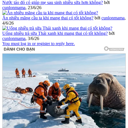
Nước táo đỏ có giúp mẹ sau sinh nhiều sữa hơn không?
bởi
cunlonmama
,
23/6/26
Ăn nhiều mãng cầu ta khi mang thai có tốt không?
bởi
cunlonmama
,
4/6/26
Uống nhiều trà sữa Thái xanh khi mang thai có tốt không?
bởi
cunlonmama
,
3/6/26
You must log in or register to reply here.