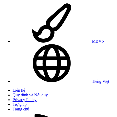
MBVN
Tiếng Việt
Liên hệ
Quy định và Nội quy
Privacy Policy
Trợ giúp
Trang chủ