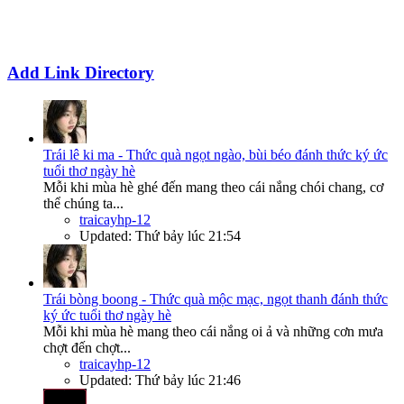
Add Link Directory
Trái lê ki ma - Thức quà ngọt ngào, bùi béo đánh thức ký ức
tuổi thơ ngày hè
Mỗi khi mùa hè ghé đến mang theo cái nắng chói chang, cơ
thể chúng ta...
traicayhp-12
Updated:
Thứ bảy lúc 21:54
Trái bòng boong - Thức quà mộc mạc, ngọt thanh đánh thức
ký ức tuổi thơ ngày hè
Mỗi khi mùa hè mang theo cái nắng oi ả và những cơn mưa
chợt đến chợt...
traicayhp-12
Updated:
Thứ bảy lúc 21:46