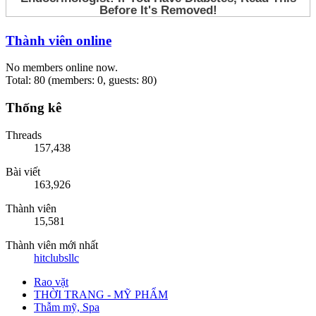
Thành viên online
No members online now.
Total: 80 (members: 0, guests: 80)
Thống kê
Threads
157,438
Bài viết
163,926
Thành viên
15,581
Thành viên mới nhất
hitclubsllc
Rao vặt
THỜI TRANG - MỸ PHẨM
Thẫm mỹ, Spa