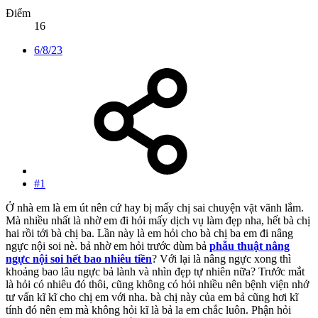
Điểm
16
6/8/23
#1
Ở nhà em là em út nên cứ hay bị mấy chị sai chuyện vặt vãnh lắm.
Mà nhiều nhất là nhờ em đi hỏi mấy dịch vụ làm đẹp nha, hết bà chị
hai rồi tới bà chị ba. Lần này là em hỏi cho bà chị ba em đi nâng
ngực nội soi nè. bả nhờ em hỏi trước dùm bả
phẫu thuật nâng
ngực nội soi hết bao nhiêu tiền
? Với lại là nâng ngực xong thì
khoảng bao lâu ngực bả lành và nhìn đẹp tự nhiên nữa? Trước mắt
là hỏi có nhiêu đó thôi, cũng không có hỏi nhiều nên bệnh viện nhớ
tư vấn kĩ kĩ cho chị em với nha. bà chị này của em bả cũng hơi kĩ
tính đó nên em mà không hỏi kĩ là bả la em chắc luôn. Phận hỏi