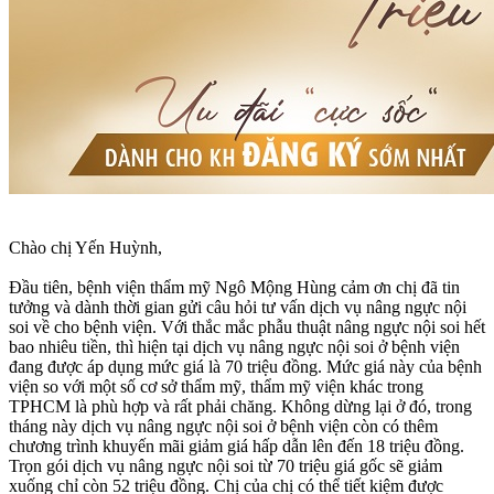
Chào chị Yến Huỳnh,
Đầu tiên, bệnh viện thẩm mỹ Ngô Mộng Hùng cảm ơn chị đã tin
tưởng và dành thời gian gửi câu hỏi tư vấn dịch vụ nâng ngực nội
soi về cho bệnh viện. Với thắc mắc phẫu thuật nâng ngực nội soi hết
bao nhiêu tiền, thì hiện tại dịch vụ nâng ngực nội soi ở bệnh viện
đang được áp dụng mức giá là 70 triệu đồng. Mức giá này của bệnh
viện so với một số cơ sở thẩm mỹ, thẩm mỹ viện khác trong
TPHCM là phù hợp và rất phải chăng. Không dừng lại ở đó, trong
tháng này dịch vụ nâng ngực nội soi ở bệnh viện còn có thêm
chương trình khuyến mãi giảm giá hấp dẫn lên đến 18 triệu đồng.
Trọn gói dịch vụ nâng ngực nội soi từ 70 triệu giá gốc sẽ giảm
xuống chỉ còn 52 triệu đồng. Chị của chị có thể tiết kiệm được