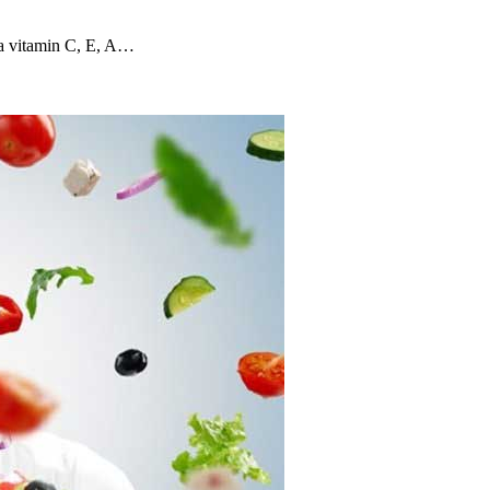
ứa vitamin C, E, A…