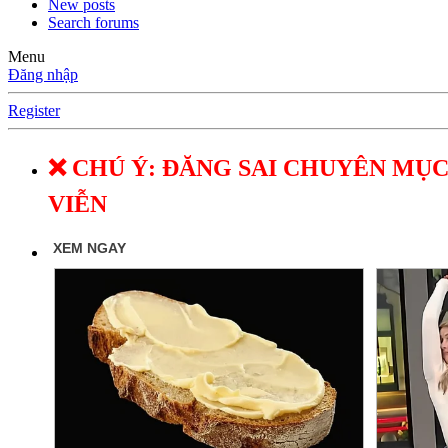
New posts
Search forums
Menu
Đăng nhập
Register
❌ CHÚ Ý: ĐĂNG SAI CHUYÊN MỤC
VIỄN