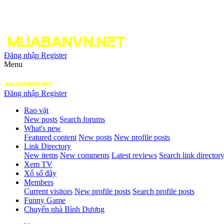
Đăng nhập
Register
Menu
Đăng nhập
Register
Rao vặt
New posts
Search forums
What's new
Featured content
New posts
New profile posts
Link Directory
New items
New comments
Latest reviews
Search link director
Xem TV
Xổ số đây
Members
Current visitors
New profile posts
Search profile posts
Funny Game
Chuyển nhà Bình Dương