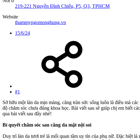
Nơi ở
219-221 Nguyễn Đình Chiểu, P5, Q3, TPHCM
Website
thammyngomonghung.vn
15/6/24
#1
Sở hữu một làn da mịn màng, căng tràn sức sống luôn là điều mà cá
độ chăm sóc chưa đúng khoa học. Bài viết sau sẽ giúp chị em biết cá
qua bài viết sau đây nhé!
Bí quyết chăm sóc sau căng da mặt nội soi
Duy trì làn da tươi trẻ là mối quan tâm uy tín của phụ nữ. Đặc biệt 