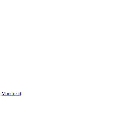
y
Mark read