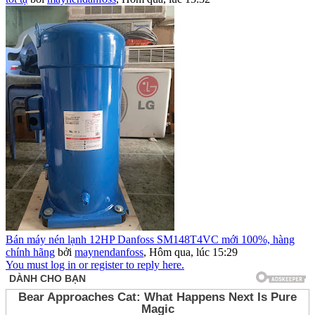
Bán máy nén lạnh 12HP Danfoss SM148T4VC mới 100%, hàng
chính hãng
bởi
maynendanfoss
,
Hôm qua, lúc 15:29
You must log in or register to reply here.