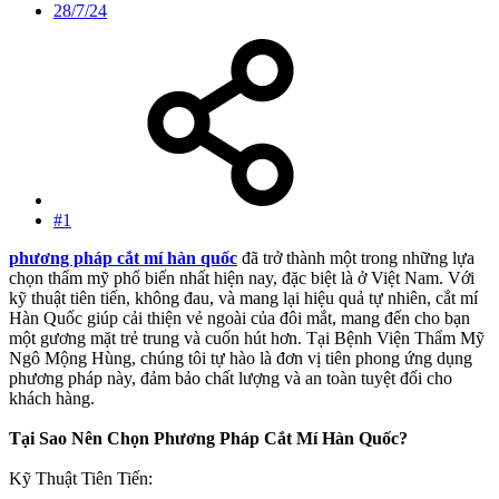
28/7/24
#1
phương pháp cắt mí hàn quốc
đã trở thành một trong những lựa
chọn thẩm mỹ phổ biến nhất hiện nay, đặc biệt là ở Việt Nam. Với
kỹ thuật tiên tiến, không đau, và mang lại hiệu quả tự nhiên, cắt mí
Hàn Quốc giúp cải thiện vẻ ngoài của đôi mắt, mang đến cho bạn
một gương mặt trẻ trung và cuốn hút hơn. Tại Bệnh Viện Thẩm Mỹ
Ngô Mộng Hùng, chúng tôi tự hào là đơn vị tiên phong ứng dụng
phương pháp này, đảm bảo chất lượng và an toàn tuyệt đối cho
khách hàng.
Tại Sao Nên Chọn Phương Pháp Cắt Mí Hàn Quốc?
Kỹ Thuật Tiên Tiến: