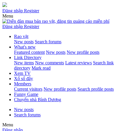
Đăng nhập
Register
Menu
Đăng nhập
Register
Rao vặt
New posts
Search forums
What's new
Featured content
New posts
New profile posts
Link Directory
New items
New comments
Latest reviews
Search link
directory
Mark read
Xem TV
Xổ số đây
Members
Current visitors
New profile posts
Search profile posts
Funny Game
Chuyển nhà Bình Dương
New posts
Search forums
Menu
Đăng nhập