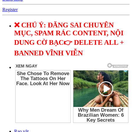
Register
❌ CHÚ Ý: ĐĂNG SAI CHUYÊN
MỤC, SPAM RÁC CONTENT, NỘI
DUNG CỜ BẠC👉 DELETE ALL +
BANNED VĨNH VIỄN
Rao vặt