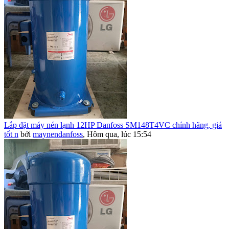
Lắp đặt máy nén lạnh 12HP Danfoss SM148T4VC chính hãng, giá
tốt n
bởi
maynendanfoss
,
Hôm qua, lúc 15:54