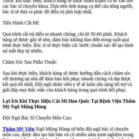
Trước khi thực hiện, khách hàng sẽ được thăm khám và tư vấn bởi
các bác sĩ chuyên khoa. Dựa trên tình trạng cụ thể của từng người,
bác sĩ sẽ đưa ra phác đồ điều trị phù hợp nhất.
Tiến Hành Cắt Mí:
Quá trình cắt mí diễn ra nhanh chóng, chỉ từ 30-60 phút. Khách
hàng sẽ được gây tê nhẹ, đảm bảo không đau đớn trong suốt quá
trình thực hiện. Bác sĩ sẽ thực hiện các bước chuẩn xác để tạo hình
mí mắt đẹp tự nhiên.
Chăm Sóc Sau Phẫu Thuật:
Sau khi thực hiện, khách hàng sẽ được hướng dẫn cách chăm sóc
vết thương tại nhà để đảm bảo hồi phục nhanh chóng và đạt được
kết quả tốt nhất. Đội ngũ nhân viên y tế sẽ luôn sẵn sàng hỗ trợ và
giải đáp mọi thắc mắc của khách hàng trong quá trình hồi phục.
Lợi Ích Khi Thực Hiện Cắt Mí Hàn Quốc Tại Bệnh Viện Thẩm
Mỹ Ngô Mộng Hùng
Đội Ngũ Bác Sĩ Chuyên Môn Cao:
Thẩm Mỹ Viện
Ngô Mộng Hùng sở hữu đội ngũ bác sĩ chuyên
môn cao, được đào tạo bài bản và có nhiều năm kinh nghiệm trong