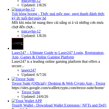
traicayhp-12
Updated:
1/8/26
Trái bòng boong - Thức quà mộc mạc, ngọt thanh đánh thức
ký ức tuổi thơ ngày hè
Mỗi khi mùa hè mang theo cái nắng oi ả và những cơn mưa
chợt đến chợt...
traicayhp-12
Updated:
1/8/26
Laser247 – Ultimate Guide to Laser247 Login, Registration,
App, Games & Online Gaming Platform
Laser247 is a leading online gaming platform that offers a
secure...
laseer247
Updated:
6/7/26
Trezor Suite (Official) | Desktop & Web Crypto App - Trezor
https://sites.google.com/wallletcrypto.com/trezor-suite/home/
Trezor Suite
Updated:
24/6/26
Trust® Wallet - Download Wallet Extension | NFTs and DeFi