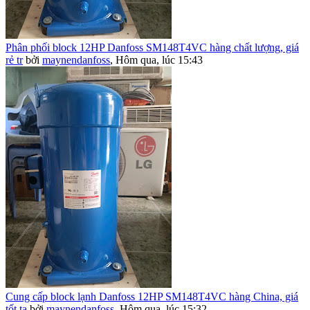
Phân phối block 12HP Danfoss SM148T4VC hàng chất lượng, giá
rẻ tr
bởi
maynendanfoss
,
Hôm qua, lúc 15:43
Cung cấp block lạnh Danfoss 12HP SM148T4VC hàng China, giá
tốt tạ
bởi
maynendanfoss
,
Hôm qua, lúc 15:32