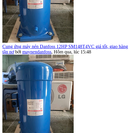
Cung ứng máy nén Danfoss 12HP SM148T4VC giá tốt, giao hàng
tận nơ
bởi
maynendanfoss
,
Hôm qua, lúc 15:48