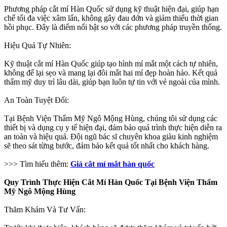
Phương pháp cắt mí Hàn Quốc sử dụng kỹ thuật hiện đại, giúp hạn
chế tối đa việc xâm lấn, không gây đau đớn và giảm thiểu thời gian
hồi phục. Đây là điểm nổi bật so với các phương pháp truyền thống.
Hiệu Quả Tự Nhiên:
Kỹ thuật cắt mí Hàn Quốc giúp tạo hình mí mắt một cách tự nhiên,
không để lại sẹo và mang lại đôi mắt hai mí đẹp hoàn hảo. Kết quả
thẩm mỹ duy trì lâu dài, giúp bạn luôn tự tin với vẻ ngoài của mình.
An Toàn Tuyệt Đối:
Tại Bệnh Viện Thẩm Mỹ Ngô Mộng Hùng, chúng tôi sử dụng các
thiết bị và dụng cụ y tế hiện đại, đảm bảo quá trình thực hiện diễn ra
an toàn và hiệu quả. Đội ngũ bác sĩ chuyên khoa giàu kinh nghiệm
sẽ theo sát từng bước, đảm bảo kết quả tốt nhất cho khách hàng.
>>> Tìm hiểu thêm:
Giá cắt mí mắt hàn quốc
Quy Trình Thực Hiện Cắt Mí Hàn Quốc Tại Bệnh Viện Thẩm
Mỹ Ngô Mộng Hùng
Thăm Khám Và Tư Vấn: