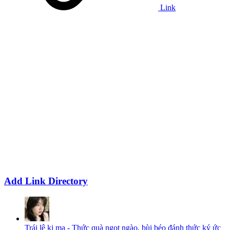
Link
Add Link Directory
Trái lê ki ma - Thức quà ngọt ngào, bùi béo đánh thức ký ức