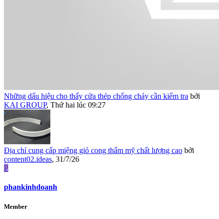
Những dấu hiệu cho thấy cửa thép chống cháy cần kiểm tra
bởi
KAI GROUP
,
Thứ hai lúc 09:27
Địa chỉ cung cấp miệng gió cong thẩm mỹ chất lượng cao
bởi
content02.ideas
,
31/7/26
P
phankinhdoanh
Member