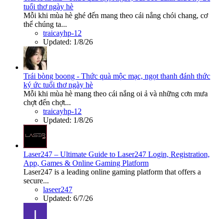
tuổi thơ ngày hè
Mỗi khi mùa hè ghé đến mang theo cái nắng chói chang, cơ
thể chúng ta...
traicayhp-12
Updated:
1/8/26
Trái bòng boong - Thức quà mộc mạc, ngọt thanh đánh thức
ký ức tuổi thơ ngày hè
Mỗi khi mùa hè mang theo cái nắng oi ả và những cơn mưa
chợt đến chợt...
traicayhp-12
Updated:
1/8/26
Laser247 – Ultimate Guide to Laser247 Login, Registration,
App, Games & Online Gaming Platform
Laser247 is a leading online gaming platform that offers a
secure...
laseer247
Updated:
6/7/26