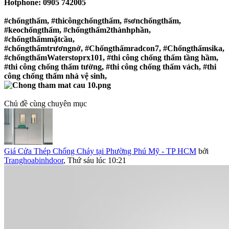
Hotphone: 0905 742005
#chốngthấm, #thicôngchốngthấm, #sơnchốngthấm,
#keochốngthấm, #chốngthấm2thànhphần,
#chốngthấmmặtcầu,
#chốngthấmtrươngnở, #Chốngthấmradcon7, #Chốngthấmsika,
#chốngthấmWaterstoprx101, #thi công chống thấm tầng hầm,
#thi công chống thấm tường, #thi công chống thấm vách, #thi
công chống thấm nhà vệ sinh,
Chủ đề cùng chuyên mục
Giá Cửa Thép Chống Cháy tại Phường Phú Mỹ - TP HCM
bởi
Tranghoabinhdoor
,
Thứ sáu lúc 10:21