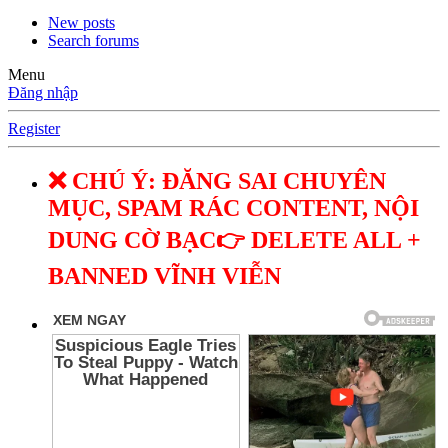
New posts
Search forums
Menu
Đăng nhập
Register
❌ CHÚ Ý: ĐĂNG SAI CHUYÊN
MỤC, SPAM RÁC CONTENT, NỘI
DUNG CỜ BẠC👉 DELETE ALL +
BANNED VĨNH VIỄN