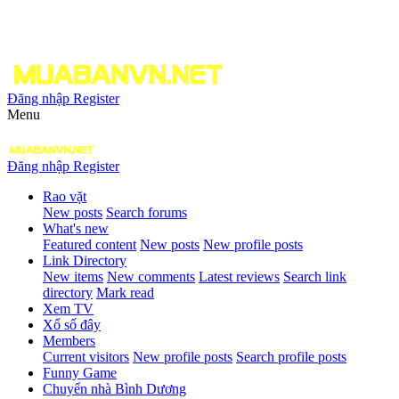
Đăng nhập
Register
Menu
Đăng nhập
Register
Rao vặt
New posts
Search forums
What's new
Featured content
New posts
New profile posts
Link Directory
New items
New comments
Latest reviews
Search link
directory
Mark read
Xem TV
Xổ số đây
Members
Current visitors
New profile posts
Search profile posts
Funny Game
Chuyển nhà Bình Dương