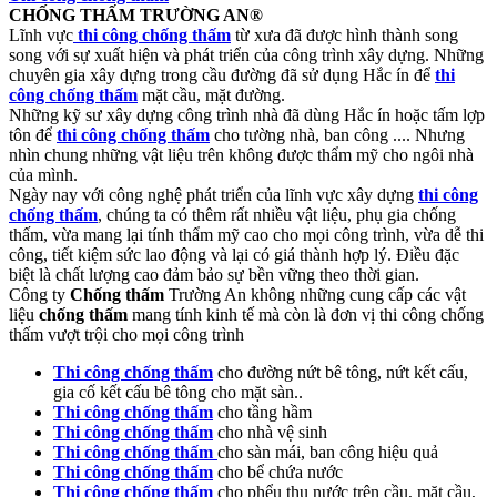
CHỐNG THẤM TRƯỜNG AN®
Lĩnh vực
thi công chống thấm
từ xưa đã được hình thành song
song với sự xuất hiện và phát triển của công trình xây dựng. Những
chuyên gia xây dựng trong cầu đường đã sử dụng Hắc ín để
thi
công chống thấm
mặt cầu, mặt đường.
Những kỹ sư xây dựng công trình nhà đã dùng Hắc ín hoặc tấm lợp
tôn để
thi công chống thấm
cho tường nhà, ban công .... Nhưng
nhìn chung những vật liệu trên không được thẩm mỹ cho ngôi nhà
của mình.
Ngày nay với công nghệ phát triển của lĩnh vực xây dựng
thi công
chống thấm
, chúng ta có thêm rất nhiều vật liệu, phụ gia chống
thấm, vừa mang lại tính thẩm mỹ cao cho mọi công trình, vừa dễ thi
công, tiết kiệm sức lao động và lại có giá thành hợp lý. Điều đặc
biệt là chất lượng cao đảm bảo sự bền vững theo thời gian.
Công ty
Chống thấm
Trường An không những cung cấp các vật
liệu
chống thấm
mang tính kinh tế mà còn là đơn vị thi công chống
thấm vượt trội cho mọi công trình
Thi công chống thấm
cho đường nứt bê tông, nứt kết cấu,
gia cố kết cấu bê tông cho mặt sàn..
Thi công chống thấm
cho tầng hầm
Thi công chống thấm
cho nhà vệ sinh
Thi công chống thấm
cho sàn mái, ban công hiệu quả
Thi công chống thấm
cho bể chứa nước
Thi công chống thấm
cho phểu thu nước trên cầu, mặt cầu,