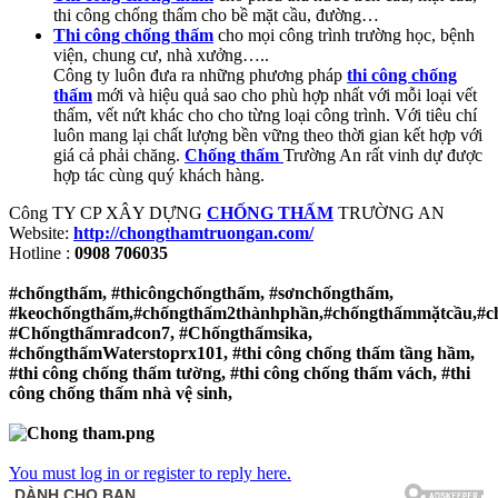
thi công chống thấm cho bề mặt cầu, đường…
Thi công chống thấm
cho mọi công trình trường học, bệnh
viện, chung cư, nhà xưởng…..
Công ty luôn đưa ra những phương pháp
thi công chống
thấm
mới và hiệu quả sao cho phù hợp nhất với mỗi loại vết
thấm, vết nứt khác cho cho từng loại công trình. Với tiêu chí
luôn mang lại chất lượng bền vững theo thời gian kết hợp với
giá cả phải chăng.
Chống
thấm
Trường An rất vinh dự được
hợp tác cùng quý khách hàng.
Công TY CP XÂY DỰNG
CHỐNG THẤM
TRƯỜNG AN
Website:
http://chongthamtruongan.com/
Hotline :
0908 706035
#chốngthấm, #thicôngchốngthấm, #sơnchốngthấm,
#keochốngthấm,#chốngthấm2thànhphần,#chốngthấmmặtcầu,#c
#Chốngthấmradcon7, #Chốngthấmsika,
#chốngthấmWaterstoprx101, #thi công chống thấm tầng hầm,
#thi công chống thấm tường, #thi công chống thấm vách, #thi
công chống thấm nhà vệ sinh,
You must log in or register to reply here.