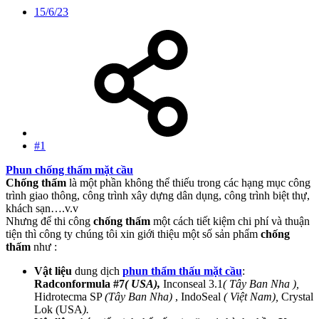
15/6/23
#1
Phun chống thấm mặt cầu
Chống thấm
là một phần không thể thiếu trong các hạng mục công
trình giao thông, công trình xây dựng dân dụng, công trình biệt thự,
khách sạn….v.v
Nhưng để thi công
chống thấm
một cách tiết kiệm chi phí và thuận
tiện thì công ty chúng tôi xin giới thiệu một số sản phẩm
chống
thấm
như :
Vật liệu
dung dịch
phun thẩm thấu mặt cầu
:
Radconformula #7
( USA),
Inconseal 3.1
( Tây Ban Nha ),
Hidrotecma SP
(Tây Ban Nha)
, IndoSeal
( Việt Nam),
Crystal
Lok (USA
).