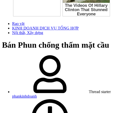
Rao vặt
KINH DOANH DỊCH VỤ TỔNG HỢP
Nội thất, Xây dựng
Bán
Phun chống thấm mặt cầu
Thread starter
phankinhdoanh