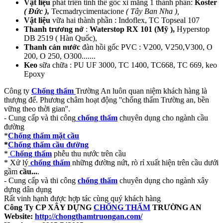
Vật liệu
phát triển tinh thể gốc xi măng 1 thành phần:
Koster
( Đức ),
Tecmadrycimentacione
( Tây Ban Nha ),
Vật liệu
vữa hai thành phần : Indoflex, TC Topseal 107
Thanh trương nở
:
Waterstop RX 101 (Mỹ ),
Hyperstop
DB 2519 ( Hàn Quốc),
Thanh cản nước
đàn hồi gốc PVC : V200, V250,V300, O
200, O 250, O300.......
Keo
sữa chữa : PU UF 3000, TC 1400, TC668, TC 669, keo
Epoxy
Công ty
Chống thấm
Trường An luôn quan niệm khách hàng là
thượng đế. Phương châm hoạt động ''chống thấm Trường an, bền
vững theo thời gian''.
- Cung cấp và thi công
chống thấm
chuyên dụng cho ngành cầu
đường
*
Chống thấm mặt cầu
*
Chống thấm cầu đường
*
C
hống thấm
phễu thu nước trên cầu
* Xử lý
chống thấm
những đường nứt, rò rỉ xuất hiện trên cầu dưới
gầm
cầu...
.
- Cung cấp và thi công
chống thấm
chuyên dụng cho ngành xây
dựng dân dụng
Rất vinh hạnh được hợp tác cùng quý khách hàng
Công Ty CP XÂY DỰNG
CHỐNG THẤM
TRƯỜNG AN
Website:
http://chongthamtruongan.com/