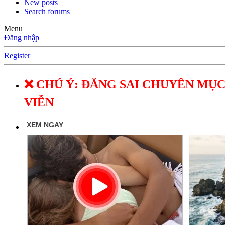
New posts
Search forums
Menu
Đăng nhập
Register
❌ CHÚ Ý: ĐĂNG SAI CHUYÊN MỤC
VIỄN