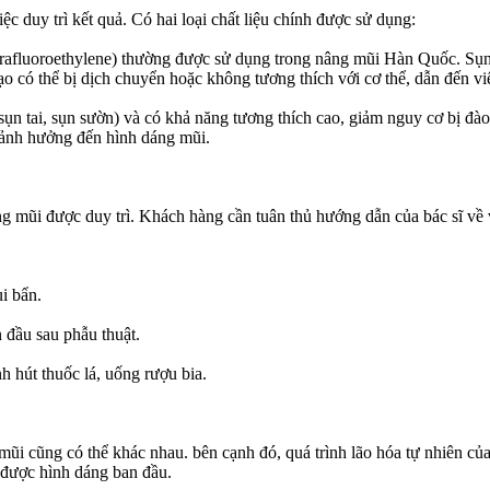
ệc duy trì kết quả. Có hai loại chất liệu chính được sử dụng:
fluoroethylene) thường được sử dụng trong nâng mũi Hàn Quốc. Sụn nh
ạo có thể bị dịch chuyển hoặc không tương thích với cơ thể, dẫn đến vi
 tai, sụn sườn) và có khả năng tương thích cao, giảm nguy cơ bị đào thả
hể ảnh hưởng đến hình dáng mũi.
ng mũi được duy trì. Khách hàng cần tuân thủ hướng dẫn của bác sĩ về
i bẩn.
 đầu sau phẫu thuật.
 hút thuốc lá, uống rượu bia.
ng mũi cũng có thể khác nhau. bên cạnh đó, quá trình lão hóa tự nhiên
 được hình dáng ban đầu.