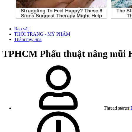
Rao vặt
THỜI TRANG - MỸ PHẨM
Thẫm mỹ, Spa
TPHCM
Phẩu thuật nâng mũi 
Thread starter