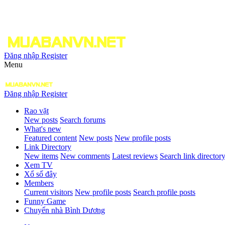
Đăng nhập
Register
Menu
Đăng nhập
Register
Rao vặt
New posts
Search forums
What's new
Featured content
New posts
New profile posts
Link Directory
New items
New comments
Latest reviews
Search link director
Xem TV
Xổ số đây
Members
Current visitors
New profile posts
Search profile posts
Funny Game
Chuyển nhà Bình Dương