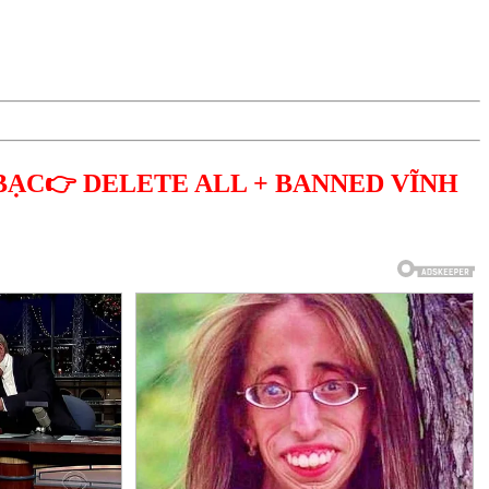
BẠC👉 DELETE ALL + BANNED VĨNH