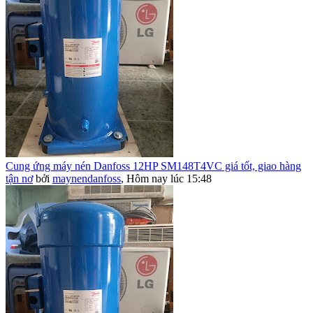
Cung ứng máy nén Danfoss 12HP SM148T4VC giá tốt, giao hàng
tận nơ
bởi
maynendanfoss
,
Hôm nay lúc 15:48