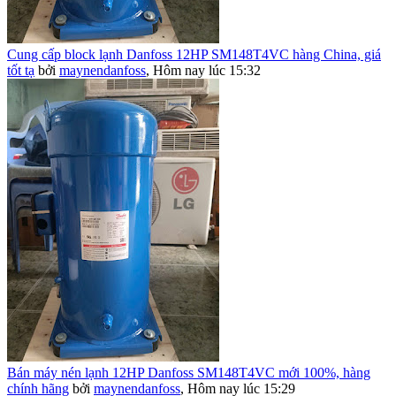
Cung cấp block lạnh Danfoss 12HP SM148T4VC hàng China, giá
tốt tạ
bởi
maynendanfoss
,
Hôm nay lúc 15:32
Bán máy nén lạnh 12HP Danfoss SM148T4VC mới 100%, hàng
chính hãng
bởi
maynendanfoss
,
Hôm nay lúc 15:29