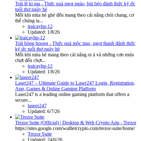
Trái lê ki ma - Thức quà ngọt ngào, bùi béo đánh thức ký ức
tuổi thơ ngày hè
Mỗi khi mùa hè ghé đến mang theo cái nắng chói chang, cơ
thể chúng ta...
traicayhp-12
Updated:
1/8/26
Trái bòng boong - Thức quà mộc mạc, ngọt thanh đánh thức
ký ức tuổi thơ ngày hè
Mỗi khi mùa hè mang theo cái nắng oi ả và những cơn mưa
chợt đến chợt...
traicayhp-12
Updated:
1/8/26
Laser247 – Ultimate Guide to Laser247 Login, Registration,
App, Games & Online Gaming Platform
Laser247 is a leading online gaming platform that offers a
secure...
laseer247
Updated:
6/7/26
Trezor Suite (Official) | Desktop & Web Crypto App - Trezor
https://sites.google.com/wallletcrypto.com/trezor-suite/home/
Trezor Suite
Updated:
24/6/26