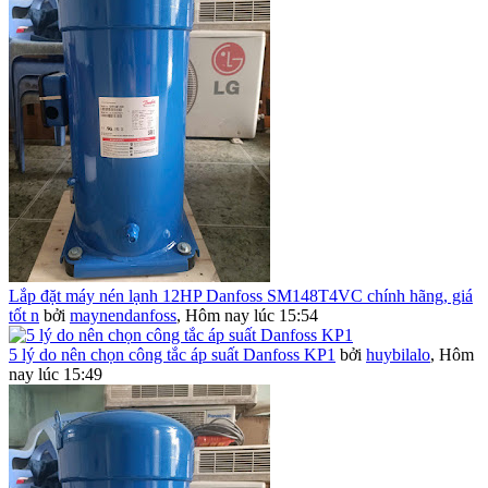
Lắp đặt máy nén lạnh 12HP Danfoss SM148T4VC chính hãng, giá
tốt n
bởi
maynendanfoss
,
Hôm nay lúc 15:54
5 lý do nên chọn công tắc áp suất Danfoss KP1
bởi
huybilalo
,
Hôm
nay lúc 15:49