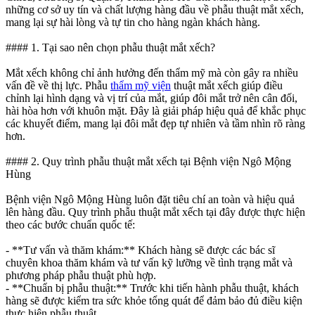
những cơ sở uy tín và chất lượng hàng đầu về phẫu thuật mắt xếch,
mang lại sự hài lòng và tự tin cho hàng ngàn khách hàng.
#### 1. Tại sao nên chọn phẫu thuật mắt xếch?
Mắt xếch không chỉ ảnh hưởng đến thẩm mỹ mà còn gây ra nhiều
vấn đề về thị lực. Phẫu
thẩm mỹ viện
thuật mắt xếch giúp điều
chỉnh lại hình dạng và vị trí của mắt, giúp đôi mắt trở nên cân đối,
hài hòa hơn với khuôn mặt. Đây là giải pháp hiệu quả để khắc phục
các khuyết điểm, mang lại đôi mắt đẹp tự nhiên và tầm nhìn rõ ràng
hơn.
#### 2. Quy trình phẫu thuật mắt xếch tại Bệnh viện Ngô Mộng
Hùng
Bệnh viện Ngô Mộng Hùng luôn đặt tiêu chí an toàn và hiệu quả
lên hàng đầu. Quy trình phẫu thuật mắt xếch tại đây được thực hiện
theo các bước chuẩn quốc tế:
- **Tư vấn và thăm khám:** Khách hàng sẽ được các bác sĩ
chuyên khoa thăm khám và tư vấn kỹ lưỡng về tình trạng mắt và
phương pháp phẫu thuật phù hợp.
- **Chuẩn bị phẫu thuật:** Trước khi tiến hành phẫu thuật, khách
hàng sẽ được kiểm tra sức khỏe tổng quát để đảm bảo đủ điều kiện
thực hiện phẫu thuật.