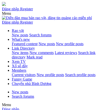
Đăng nhập
Register
Menu
Đăng nhập
Register
Rao vặt
New posts
Search forums
What's new
Featured content
New posts
New profile posts
Link Directory
New items
New comments
Latest reviews
Search link
directory
Mark read
Xem TV
Xổ số đây
Members
Current visitors
New profile posts
Search profile posts
Funny Game
Chuyển nhà Bình Dương
New posts
Search forums
Menu
Đăng nhập