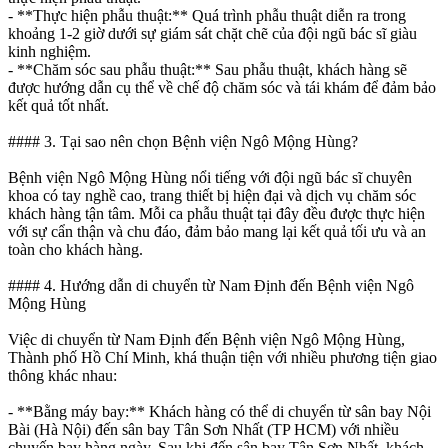
- **Thực hiện phẫu thuật:** Quá trình phẫu thuật diễn ra trong
khoảng 1-2 giờ dưới sự giám sát chặt chẽ của đội ngũ bác sĩ giàu
kinh nghiệm.
- **Chăm sóc sau phẫu thuật:** Sau phẫu thuật, khách hàng sẽ
được hướng dẫn cụ thể về chế độ chăm sóc và tái khám để đảm bảo
kết quả tốt nhất.
#### 3. Tại sao nên chọn Bệnh viện Ngô Mộng Hùng?
Bệnh viện Ngô Mộng Hùng nổi tiếng với đội ngũ bác sĩ chuyên
khoa có tay nghề cao, trang thiết bị hiện đại và dịch vụ chăm sóc
khách hàng tận tâm. Mỗi ca phẫu thuật tại đây đều được thực hiện
với sự cẩn thận và chu đáo, đảm bảo mang lại kết quả tối ưu và an
toàn cho khách hàng.
#### 4. Hướng dẫn di chuyển từ Nam Định đến Bệnh viện Ngô
Mộng Hùng
Việc di chuyển từ Nam Định đến Bệnh viện Ngô Mộng Hùng,
Thành phố Hồ Chí Minh, khá thuận tiện với nhiều phương tiện giao
thông khác nhau:
- **Bằng máy bay:** Khách hàng có thể di chuyển từ sân bay Nội
Bài (Hà Nội) đến sân bay Tân Sơn Nhất (TP HCM) với nhiều
chuyến bay hàng ngày. Sau khi đến sân bay Tân Sơn Nhất, khách