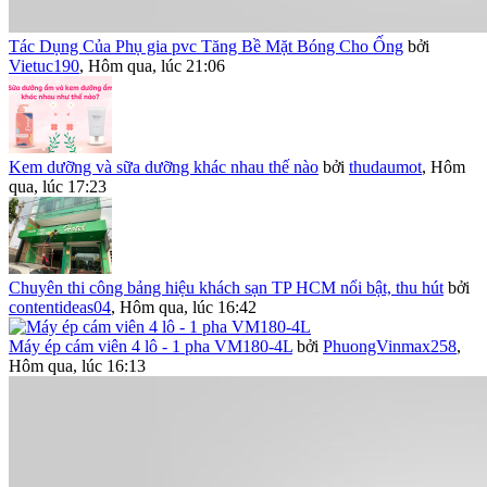
Tác Dụng Của Phụ gia pvc Tăng Bề Mặt Bóng Cho Ống
bởi
Vietuc190
,
Hôm qua, lúc 21:06
Kem dưỡng và sữa dưỡng khác nhau thế nào
bởi
thudaumot
,
Hôm
qua, lúc 17:23
Chuyên thi công bảng hiệu khách sạn TP HCM nổi bật, thu hút
bởi
contentideas04
,
Hôm qua, lúc 16:42
Máy ép cám viên 4 lô - 1 pha VM180-4L
bởi
PhuongVinmax258
,
Hôm qua, lúc 16:13