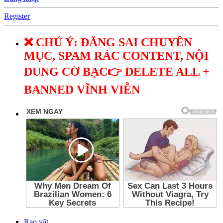
Register
❌ CHÚ Ý: ĐĂNG SAI CHUYÊN
MỤC, SPAM RÁC CONTENT, NỘI
DUNG CỜ BẠC👉 DELETE ALL +
BANNED VĨNH VIỄN
Rao vặt