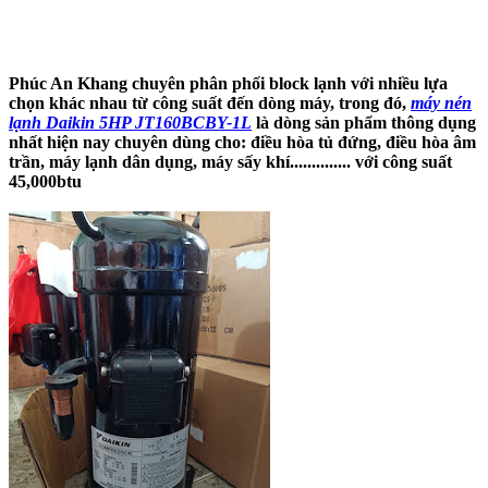
Phúc An Khang chuyên phân phối block lạnh với nhiều lựa
chọn khác nhau từ công suất đến dòng máy, trong đó,
máy nén
lạnh Daikin 5HP JT160BCBY-1L
là dòng sản phẩm thông dụng
nhất hiện nay chuyên dùng cho: điều hòa tủ đứng, điều hòa âm
trần, máy lạnh dân dụng, máy sấy khí.............. với công suất
45,000btu