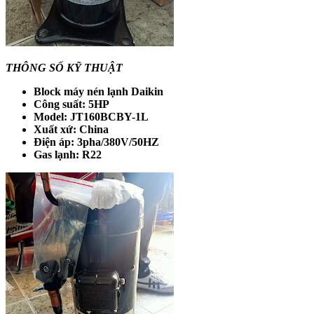
THÔNG SỐ KỸ THUẬT
Block máy nén lạnh Daikin
Công suất: 5HP
Model: JT160BCBY-1L
Xuất xứ: China
Điện áp: 3pha/380V/50HZ
Gas lạnh: R22