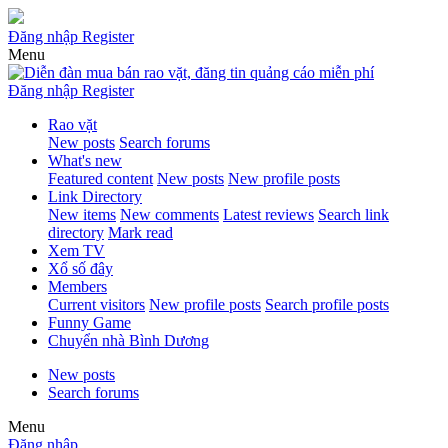
Đăng nhập
Register
Menu
Đăng nhập
Register
Rao vặt
New posts
Search forums
What's new
Featured content
New posts
New profile posts
Link Directory
New items
New comments
Latest reviews
Search link
directory
Mark read
Xem TV
Xổ số đây
Members
Current visitors
New profile posts
Search profile posts
Funny Game
Chuyển nhà Bình Dương
New posts
Search forums
Menu
Đăng nhập