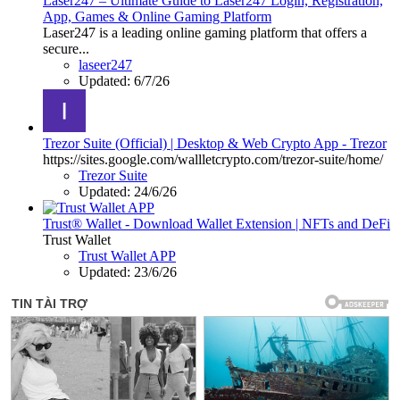
Laser247 – Ultimate Guide to Laser247 Login, Registration,
App, Games & Online Gaming Platform
Laser247 is a leading online gaming platform that offers a
secure...
laseer247
Updated:
6/7/26
Trezor Suite (Official) | Desktop & Web Crypto App - Trezor
https://sites.google.com/wallletcrypto.com/trezor-suite/home/
Trezor Suite
Updated:
24/6/26
Trust® Wallet - Download Wallet Extension | NFTs and DeFi
Trust Wallet
Trust Wallet APP
Updated:
23/6/26