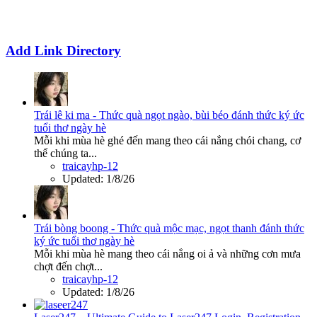
Add Link Directory
Trái lê ki ma - Thức quà ngọt ngào, bùi béo đánh thức ký ức
tuổi thơ ngày hè
Mỗi khi mùa hè ghé đến mang theo cái nắng chói chang, cơ
thể chúng ta...
traicayhp-12
Updated:
1/8/26
Trái bòng boong - Thức quà mộc mạc, ngọt thanh đánh thức
ký ức tuổi thơ ngày hè
Mỗi khi mùa hè mang theo cái nắng oi ả và những cơn mưa
chợt đến chợt...
traicayhp-12
Updated:
1/8/26