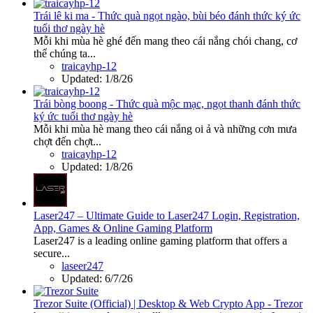
Trái lê ki ma - Thức quà ngọt ngào, bùi béo đánh thức ký ức
tuổi thơ ngày hè
Mỗi khi mùa hè ghé đến mang theo cái nắng chói chang, cơ
thể chúng ta...
traicayhp-12
Updated:
1/8/26
Trái bòng boong - Thức quà mộc mạc, ngọt thanh đánh thức
ký ức tuổi thơ ngày hè
Mỗi khi mùa hè mang theo cái nắng oi ả và những cơn mưa
chợt đến chợt...
traicayhp-12
Updated:
1/8/26
Laser247 – Ultimate Guide to Laser247 Login, Registration,
App, Games & Online Gaming Platform
Laser247 is a leading online gaming platform that offers a
secure...
laseer247
Updated:
6/7/26
Trezor Suite (Official) | Desktop & Web Crypto App - Trezor