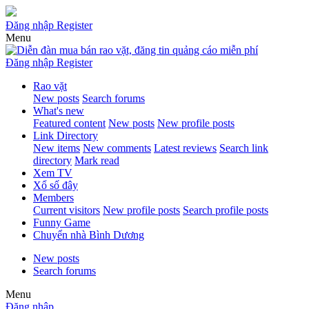
Đăng nhập
Register
Menu
Đăng nhập
Register
Rao vặt
New posts
Search forums
What's new
Featured content
New posts
New profile posts
Link Directory
New items
New comments
Latest reviews
Search link
directory
Mark read
Xem TV
Xổ số đây
Members
Current visitors
New profile posts
Search profile posts
Funny Game
Chuyển nhà Bình Dương
New posts
Search forums
Menu
Đăng nhập