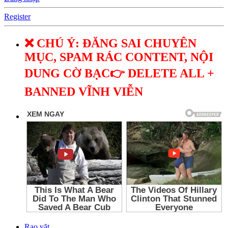
Register
❌ CHÚ Ý: ĐĂNG SAI CHUYÊN
MỤC, SPAM RÁC CONTENT, NỘI
DUNG CỜ BẠC👉 DELETE ALL +
BANNED VĨNH VIỄN
Rao vặt