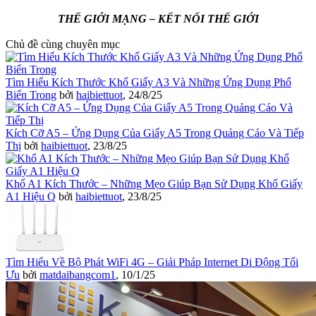
THẾ GIỚI MẠNG – KẾT NỐI THẾ GIỚI
Chủ đề cùng chuyên mục
Tìm Hiểu Kích Thước Khổ Giấy A3 Và Những Ứng Dụng Phổ
Biến Trong
bởi
haibiettuot
,
24/8/25
Kích Cỡ A5 – Ứng Dụng Của Giấy A5 Trong Quảng Cáo Và Tiếp
Thị
bởi
haibiettuot
,
23/8/25
Khổ A1 Kích Thước – Những Mẹo Giúp Bạn Sử Dụng Khổ Giấy
A1 Hiệu Q
bởi
haibiettuot
,
23/8/25
Tìm Hiểu Về Bộ Phát WiFi 4G – Giải Pháp Internet Di Động Tối
Ưu
bởi
matdaibangcom1
,
10/1/25