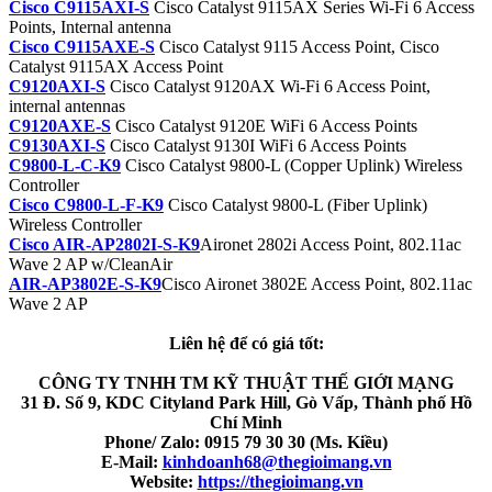
Cisco C9115AXI-S
Cisco Catalyst 9115AX Series Wi-Fi 6 Access
Points, Internal antenna
Cisco C9115AXE-S
Cisco Catalyst 9115 Access Point, Cisco
Catalyst 9115AX Access Point
C9120AXI-S
Cisco Catalyst 9120AX Wi-Fi 6 Access Point,
internal antennas
C9120AXE-S
Cisco Catalyst 9120E WiFi 6 Access Points
C9130AXI-S
Cisco Catalyst 9130I WiFi 6 Access Points
C9800-L-C-K9
Cisco Catalyst 9800-L (Copper Uplink) Wireless
Controller
Cisco C9800-L-F-K9
Cisco Catalyst 9800-L (Fiber Uplink)
Wireless Controller
Cisco AIR-AP2802I-S-K9
Aironet 2802i Access Point, 802.11ac
Wave 2 AP w/CleanAir
AIR-AP3802E-S-K9
Cisco Aironet 3802E Access Point, 802.11ac
Wave 2 AP
Liên hệ để có giá tốt:
CÔNG TY TNHH TM KỸ THUẬT THẾ GIỚI MẠNG
31 Đ. Số 9, KDC Cityland Park Hill, Gò Vấp, Thành phố Hồ
Chí Minh
Phone/ Zalo: 0915 79 30 30 (Ms. Kiều)
E-Mail:
kinhdoanh68@thegioimang.vn
Website:
https://thegioimang.vn