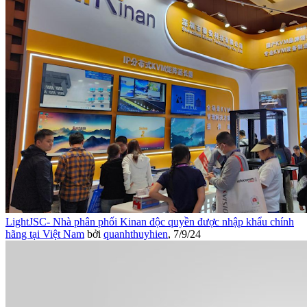
LightJSC- Nhà phân phối Kinan độc quyền được nhập khẩu chính
hãng tại Việt Nam
bởi
quanhthuyhien
,
7/9/24