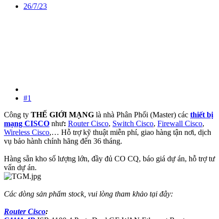
26/7/23
#1
Công ty
THẾ GIỚI MẠNG
là nhà Phân Phối (Master) các
thiết bị
mạng CISCO
như
:
Router Cisco
,
Switch Cisco
,
Firewall Cisco
,
Wireless Cisco
,… Hỗ trợ kỹ thuật miễn phí, giao hàng tận nơi, dịch
vụ bảo hành chính hãng đến 36 tháng.
Hàng sẵn kho số lượng lớn, đầy đủ CO CQ, báo giá dự án, hỗ trợ tư
vấn dự án.
Các dòng sản phẩm stock, vui lòng tham khảo tại đây:
Router Cisco
: