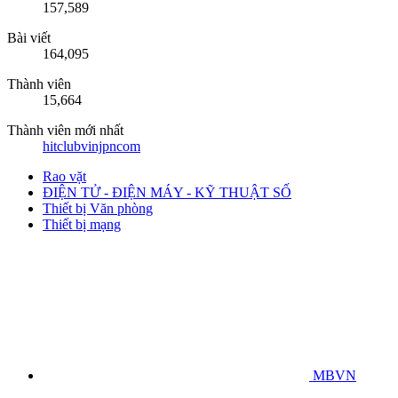
157,589
Bài viết
164,095
Thành viên
15,664
Thành viên mới nhất
hitclubvinjpncom
Rao vặt
ĐIỆN TỬ - ĐIỆN MÁY - KỸ THUẬT SỐ
Thiết bị Văn phòng
Thiết bị mạng
MBVN