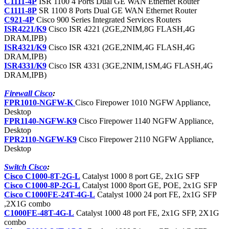
C1111-4P
ISR 1100 4 Ports Dual GE WAN Ethernet Router
C1111-8P
SR 1100 8 Ports Dual GE WAN Ethernet Router
C921-4P
Cisco 900 Series Integrated Services Routers
ISR4221/K9
Cisco ISR 4221 (2GE,2NIM,8G FLASH,4G
DRAM,IPB)
ISR4321/K9
Cisco ISR 4321 (2GE,2NIM,4G FLASH,4G
DRAM,IPB)
ISR4331/K9
Cisco ISR 4331 (3GE,2NIM,1SM,4G FLASH,4G
DRAM,IPB)
Firewall Cisco
:
FPR1010-NGFW-K
Cisco Firepower 1010 NGFW Appliance,
Desktop
FPR1140-NGFW-K9
Cisco Firepower 1140 NGFW Appliance,
Desktop
FPR2110-NGFW-K9
Cisco Firepower 2110 NGFW Appliance,
Desktop
Switch Cisco
:
Cisco C1000-8T-2G-L
Catalyst 1000 8 port GE, 2x1G SFP
Cisco C1000-8P-2G-L
Catalyst 1000 8port GE, POE, 2x1G SFP
Cisco C1000FE-24T-4G-L
Catalyst 1000 24 port FE, 2x1G SFP
,2X1G combo
C1000FE-48T-4G-L
Catalyst 1000 48 port FE, 2x1G SFP, 2X1G
combo