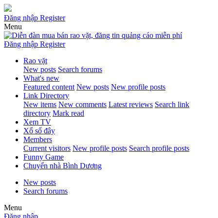
Đăng nhập
Register
Menu
Đăng nhập
Register
Rao vặt
New posts
Search forums
What's new
Featured content
New posts
New profile posts
Link Directory
New items
New comments
Latest reviews
Search link
directory
Mark read
Xem TV
Xổ số đây
Members
Current visitors
New profile posts
Search profile posts
Funny Game
Chuyển nhà Bình Dương
New posts
Search forums
Menu
Đăng nhập