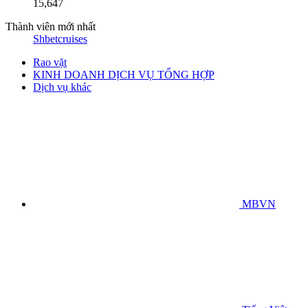
15,647
Thành viên mới nhất
Shbetcruises
Rao vặt
KINH DOANH DỊCH VỤ TỔNG HỢP
Dịch vụ khác
MBVN