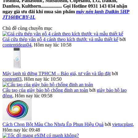
Toshiba, Panasonic, Mitsubishi, Copeland, LG, Daikin,
Danfoss, Kulthorn................. Gọi Hotline 0931 143 034 nhận
ngay giá ưu đãi khi mua sản phẩm
máy nén lạnh Daikin 5HP
JT160BCBY-1L
Chủ đề cùng chuyên mục
Giá cửa thép vân gỗ 4 cánh theo kích thước và mẫu thiết kế
bởi
contentideas04
,
Hôm nay lúc 10:58
Máy lạnh tủ đứng TPHCM – Báo giá, tư vấn và lắp đặt
bởi
content03
,
Hôm nay lúc 10:50
Cấu tạo của giày bảo hộ chống đinh an toàn
bởi
giày bảo hộ lao
động
,
Hôm nay lúc 09:58
Cách Chọn Bột Màu Cho Nhựa Ép Phun Hiệu Quả
bởi
vietucplast
,
Hôm nay lúc 09:48