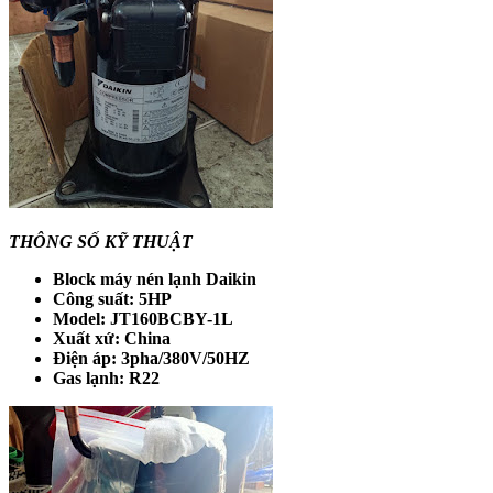
THÔNG SỐ KỸ THUẬT
Block máy nén lạnh Daikin
Công suất: 5HP
Model: JT160BCBY-1L
Xuất xứ: China
Điện áp: 3pha/380V/50HZ
Gas lạnh: R22