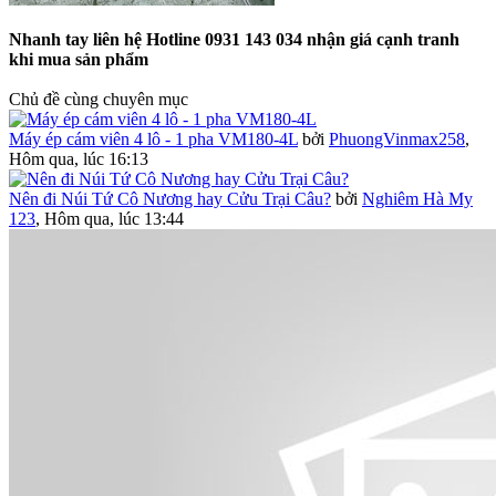
Nhanh tay liên hệ Hotline 0931 143 034 nhận giá cạnh tranh
khi mua sản phẩm
Chủ đề cùng chuyên mục
Máy ép cám viên 4 lô - 1 pha VM180-4L
bởi
PhuongVinmax258
,
Hôm qua, lúc 16:13
Nên đi Núi Tứ Cô Nương hay Cửu Trại Câu?
bởi
Nghiêm Hà My
123
,
Hôm qua, lúc 13:44