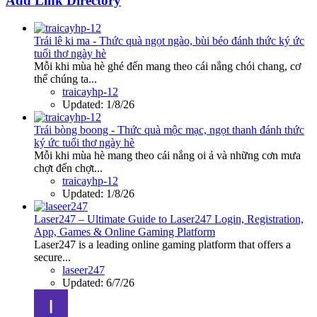
Add Link Directory
Trái lê ki ma - Thức quà ngọt ngào, bùi béo đánh thức ký ức
tuổi thơ ngày hè
Mỗi khi mùa hè ghé đến mang theo cái nắng chói chang, cơ
thể chúng ta...
traicayhp-12
Updated:
1/8/26
Trái bòng boong - Thức quà mộc mạc, ngọt thanh đánh thức
ký ức tuổi thơ ngày hè
Mỗi khi mùa hè mang theo cái nắng oi ả và những cơn mưa
chợt đến chợt...
traicayhp-12
Updated:
1/8/26
Laser247 – Ultimate Guide to Laser247 Login, Registration,
App, Games & Online Gaming Platform
Laser247 is a leading online gaming platform that offers a
secure...
laseer247
Updated:
6/7/26