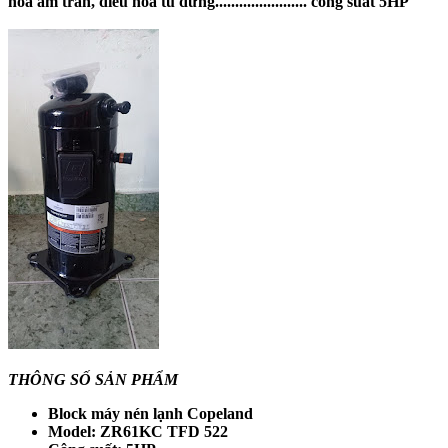
hòa âm trần, điều hòa tủ đứng....................... công suất 5HP
THÔNG SỐ SẢN PHẨM
Block máy nén lạnh Copeland
Model: ZR61KC TFD 522