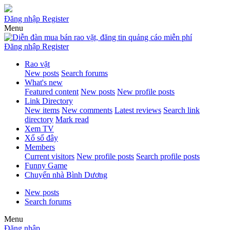
Đăng nhập
Register
Menu
Đăng nhập
Register
Rao vặt
New posts
Search forums
What's new
Featured content
New posts
New profile posts
Link Directory
New items
New comments
Latest reviews
Search link
directory
Mark read
Xem TV
Xổ số đây
Members
Current visitors
New profile posts
Search profile posts
Funny Game
Chuyển nhà Bình Dương
New posts
Search forums
Menu
Đăng nhập