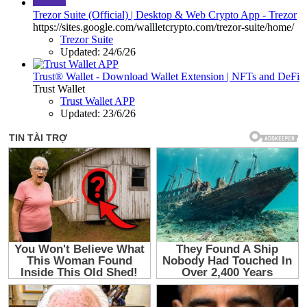
Trezor Suite (Official) | Desktop & Web Crypto App - Trezor
https://sites.google.com/wallletcrypto.com/trezor-suite/home/
Trezor Suite
Updated:
24/6/26
Trust® Wallet - Download Wallet Extension | NFTs and DeFi
Trust Wallet
Trust Wallet APP
Updated:
23/6/26