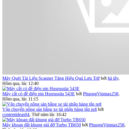
Máy Quét Tài Liệu Scanner Tăng Hiệu Quả Lưu Trữ
bởi
hà tây
,
Hôm qua, lúc 12:40
Máy cắt cỏ đề điện pin Husrussiia 543E
bởi
PhuongVinmax258
,
Hôm qua, lúc 11:15
Vận chuyển nông sản bằng xe tải nhận hàng tận nơi
bởi
contentideas04
,
Thứ năm lúc 16:42
Máy khoan đất khung giá đỡ Turbo TB650
bởi
PhuongVinmax258
,