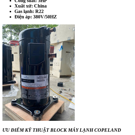
Công suất: 5HP
Xuất xứ: China
Gas lạnh: R22
Điện áp: 380V/50HZ
ƯU ĐIỂM KỸ THUẬT BLOCK MÁY LẠNH COPELAND