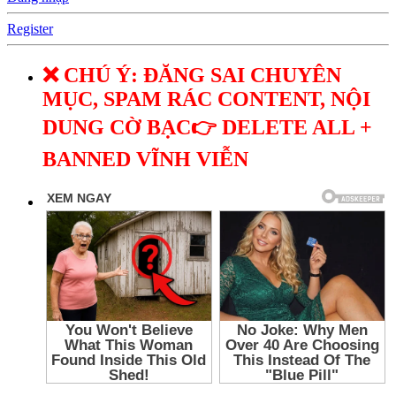
Register
❌ CHÚ Ý: ĐĂNG SAI CHUYÊN
MỤC, SPAM RÁC CONTENT, NỘI
DUNG CỜ BẠC👉 DELETE ALL +
BANNED VĨNH VIỄN