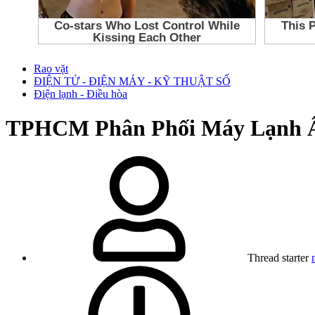
Rao vặt
ĐIỆN TỬ - ĐIỆN MÁY - KỸ THUẬT SỐ
Điện lạnh - Điều hòa
TPHCM
Phân Phối Máy Lạnh 
Thread starter