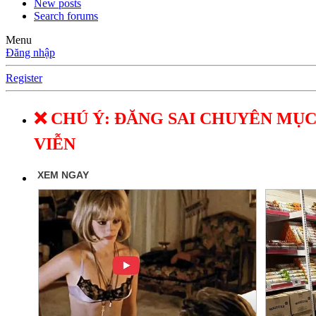
New posts
Search forums
Menu
Đăng nhập
Register
❌ CHÚ Ý: ĐĂNG SAI CHUYÊN MỤC
VIỄN