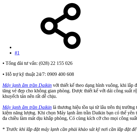
#1
⦁ Tổng đài tư vấn: (028) 22 155 026
⦁ Hỗ trợ kỹ thuật 24/7: 0909 400 608
Máy lạnh âm trần Daikin
với thiết kế theo dạng hình vuông, khi lắp 
tăng vẻ đẹp cho không gian phòng. Được thiết kế với dải công suất r
khuyếch tán nên rất dễ chịu.
Máy lạnh âm trần Daikin
là thương hiệu tồn tại từ lâu trên thị trườn
kiệm năng lượng. Khi chọn Máy lạnh âm trần Daikin bạn có thể yên t
đa chiều làm mát dịu khắp phòng, Có cùng kích cỡ cho mọi công suất
*
Trước khi lắp đặt máy lạnh cần phải khảo sát kỹ nơi cần lắp đặt đ