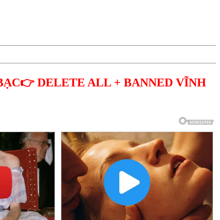
BẠC👉 DELETE ALL + BANNED VĨNH