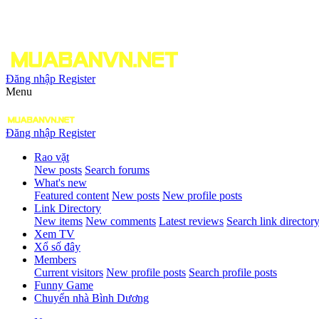
Đăng nhập
Register
Menu
Đăng nhập
Register
Rao vặt
New posts
Search forums
What's new
Featured content
New posts
New profile posts
Link Directory
New items
New comments
Latest reviews
Search link director
Xem TV
Xổ số đây
Members
Current visitors
New profile posts
Search profile posts
Funny Game
Chuyển nhà Bình Dương