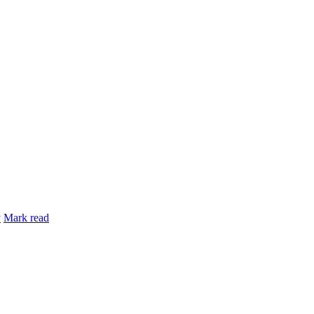
y
Mark read