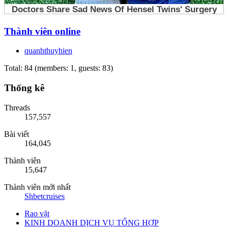
Thành viên online
quanhthuyhien
Total: 84 (members: 1, guests: 83)
Thống kê
Threads
157,557
Bài viết
164,045
Thành viên
15,647
Thành viên mới nhất
Shbetcruises
Rao vặt
KINH DOANH DỊCH VỤ TỔNG HỢP