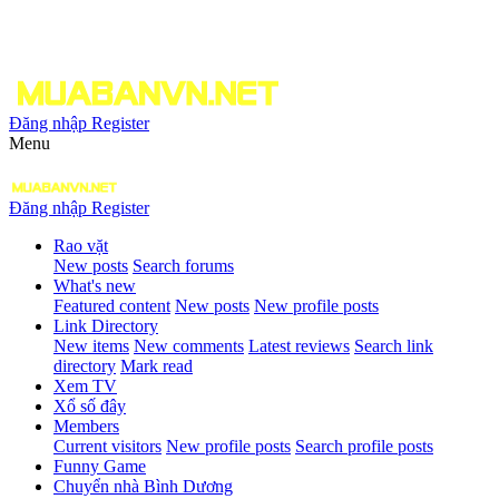
Đăng nhập
Register
Menu
Đăng nhập
Register
Rao vặt
New posts
Search forums
What's new
Featured content
New posts
New profile posts
Link Directory
New items
New comments
Latest reviews
Search link
directory
Mark read
Xem TV
Xổ số đây
Members
Current visitors
New profile posts
Search profile posts
Funny Game
Chuyển nhà Bình Dương