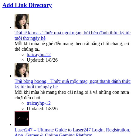
Add Link Directory
Trái lê ki ma - Thức quà ngọt ngào, bùi béo đánh thức ký ức
tuổi thơ ngày hè
Mỗi khi mùa hè ghé đến mang theo cái nắng chói chang, cơ
thể chúng ta...
traicayhp-12
Updated:
1/8/26
Trái bòng boong - Thức quà mộc mạc, ngọt thanh đánh thức
ký ức tuổi thơ ngày hè
Mỗi khi mùa hè mang theo cái nắng oi ả và những cơn mưa
chợt đến chợt...
traicayhp-12
Updated:
1/8/26
Laser247 – Ultimate Guide to Laser247 Login, Registration,
App, Games & Online Gaming Platform