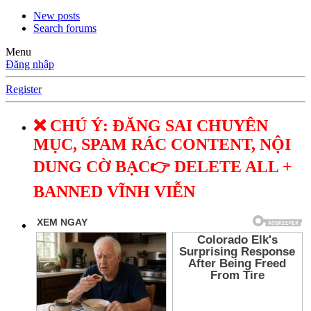
New posts
Search forums
Menu
Đăng nhập
Register
❌ CHÚ Ý: ĐĂNG SAI CHUYÊN
MỤC, SPAM RÁC CONTENT, NỘI
DUNG CỜ BẠC👉 DELETE ALL +
BANNED VĨNH VIỄN