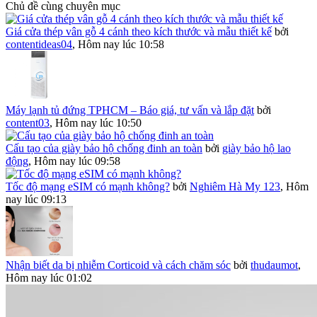
Chủ đề cùng chuyên mục
Giá cửa thép vân gỗ 4 cánh theo kích thước và mẫu thiết kế
bởi
contentideas04
,
Hôm nay lúc 10:58
Máy lạnh tủ đứng TPHCM – Báo giá, tư vấn và lắp đặt
bởi
content03
,
Hôm nay lúc 10:50
Cấu tạo của giày bảo hộ chống đinh an toàn
bởi
giày bảo hộ lao
động
,
Hôm nay lúc 09:58
Tốc độ mạng eSIM có mạnh không?
bởi
Nghiêm Hà My 123
,
Hôm
nay lúc 09:13
Nhận biết da bị nhiễm Corticoid và cách chăm sóc
bởi
thudaumot
,
Hôm nay lúc 01:02