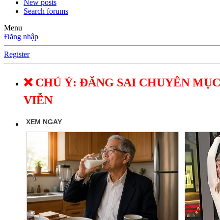
New posts
Search forums
Menu
Đăng nhập
Register
❌ CHÚ Ý: ĐĂNG SAI CHUYÊN MỤC
VIỄN