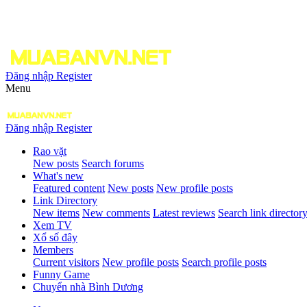
Đăng nhập
Register
Menu
Đăng nhập
Register
Rao vặt
New posts
Search forums
What's new
Featured content
New posts
New profile posts
Link Directory
New items
New comments
Latest reviews
Search link director
Xem TV
Xổ số đây
Members
Current visitors
New profile posts
Search profile posts
Funny Game
Chuyển nhà Bình Dương