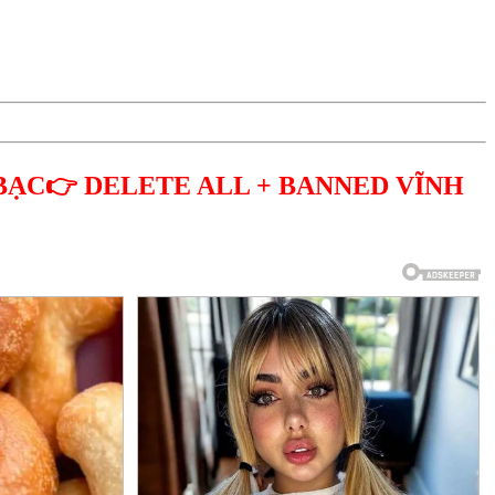
BẠC👉 DELETE ALL + BANNED VĨNH