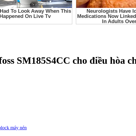
anfoss SM185S4CC cho điều hòa c
block máy nén