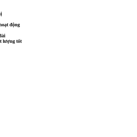
ị
 hoạt động
dài
 lượng tốt