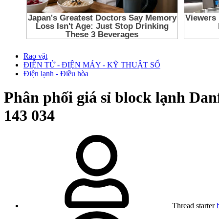
Rao vặt
ĐIỆN TỬ - ĐIỆN MÁY - KỸ THUẬT SỐ
Điện lạnh - Điều hòa
Phân phối giá sỉ block lạnh D
143 034
Thread starter