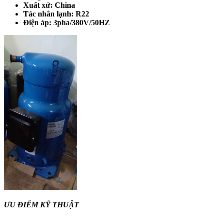
Xuất xứ: China
Tác nhân lạnh: R22
Điện áp: 3pha/380V/50HZ
ƯU ĐIỂM KỸ THUẬT