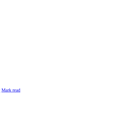
y
Mark read