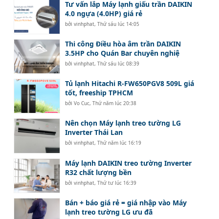
Tư vấn lắp Máy lạnh giấu trần DAIKIN
4.0 ngựa (4.0HP) giá rẻ
bởi
vinhphat
,
Thứ sáu lúc 14:05
Thi công Điều hòa âm trần DAIKIN
3.5HP cho Quán Bar chuyên nghiệ
bởi
vinhphat
,
Thứ sáu lúc 08:39
Tủ lạnh Hitachi R-FW650PGV8 509L giá
tốt, freeship TPHCM
bởi
Vo Cuc
,
Thứ năm lúc 20:38
Nên chọn Máy lạnh treo tường LG
Inverter Thái Lan
bởi
vinhphat
,
Thứ năm lúc 16:19
Máy lạnh DAIKIN treo tường Inverter
R32 chất lượng bền
bởi
vinhphat
,
Thứ tư lúc 16:39
Bán + báo giá rẻ = giá nhập vào Máy
lạnh treo tường LG ưu đã