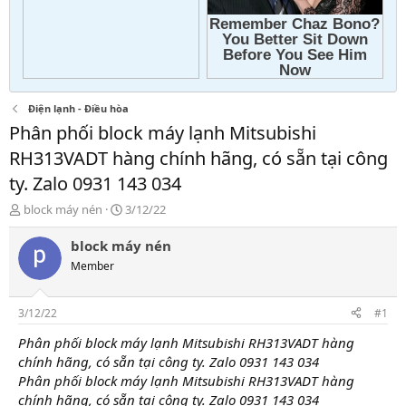
Điện lạnh - Điều hòa
Phân phối block máy lạnh Mitsubishi
RH313VADT hàng chính hãng, có sẵn tại công
ty. Zalo 0931 143 034
T
N
block máy nén
3/12/22
h
g
r
à
block máy nén
e
y
Member
a
g
d
ử
s
i
3/12/22
#1
t
a
Phân phối block máy lạnh Mitsubishi RH313VADT hàng
r
chính hãng, có sẵn tại công ty. Zalo 0931 143 034
t
Phân phối block máy lạnh Mitsubishi RH313VADT hàng
e
chính hãng, có sẵn tại công ty. Zalo 0931 143 034
r