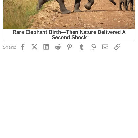
Facebook
X (Twitter)
LinkedIn
Reddit
Pinterest
Tumblr
WhatsApp
Email
Link
Share: