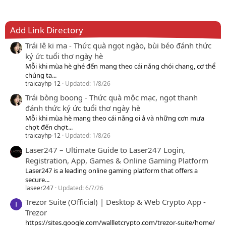
Add Link Directory
Trái lê ki ma - Thức quà ngọt ngào, bùi béo đánh thức
ký ức tuổi thơ ngày hè
Mỗi khi mùa hè ghé đến mang theo cái nắng chói chang, cơ thể
chúng ta...
traicayhp-12
Updated:
1/8/26
Trái bòng boong - Thức quà mộc mạc, ngọt thanh
đánh thức ký ức tuổi thơ ngày hè
Mỗi khi mùa hè mang theo cái nắng oi ả và những cơn mưa
chợt đến chợt...
traicayhp-12
Updated:
1/8/26
Laser247 – Ultimate Guide to Laser247 Login,
Registration, App, Games & Online Gaming Platform
Laser247 is a leading online gaming platform that offers a
secure...
laseer247
Updated:
6/7/26
Trezor Suite (Official) | Desktop & Web Crypto App -
Trezor
https://sites.google.com/wallletcrypto.com/trezor-suite/home/