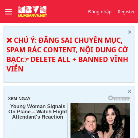
Đăng nhập
Register
❌ CHÚ Ý: ĐĂNG SAI CHUYÊN MỤC,
SPAM RÁC CONTENT, NỘI DUNG CỜ
BẠC👉 DELETE ALL + BANNED VĨNH
VIỄN