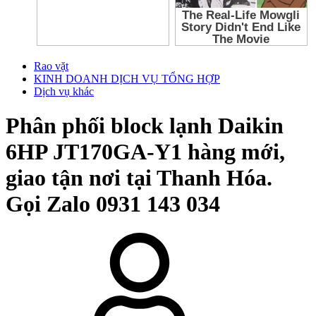
Rao vặt
KINH DOANH DỊCH VỤ TỔNG HỢP
Dịch vụ khác
Phân phối block lạnh Daikin
6HP JT170GA-Y1 hàng mới,
giao tận nơi tại Thanh Hóa.
Gọi Zalo 0931 143 034