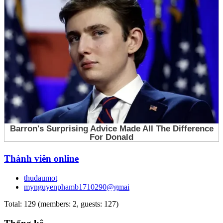
Thành viên online
thudaumot
mynguyenphamb1710290@gmai
Total: 129 (members: 2, guests: 127)