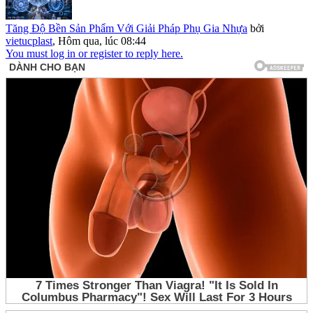
Tăng Độ Bền Sản Phẩm Với Giải Pháp Phụ Gia Nhựa
bởi
vietucplast
,
Hôm qua, lúc 08:44
You must log in or register to reply here.