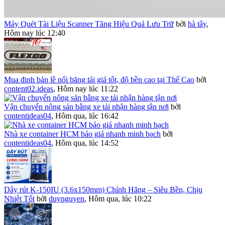
Máy Quét Tài Liệu Scanner Tăng Hiệu Quả Lưu Trữ
bởi
hà tây
,
Hôm nay lúc 12:40
Mua đinh bản lề nối băng tải giá tốt, độ bền cao tại Thế Cao
bởi
content02.ideas
,
Hôm nay lúc 11:22
Vận chuyển nông sản bằng xe tải nhận hàng tận nơi
bởi
contentideas04
,
Hôm qua, lúc 16:42
Nhà xe container HCM báo giá nhanh minh bạch
bởi
contentideas04
,
Hôm qua, lúc 14:52
Dây rút K-150IU (3.6x150mm) Chính Hãng – Siêu Bền, Chịu
Nhiệt Tốt
bởi
duynguyen
,
Hôm qua, lúc 10:22