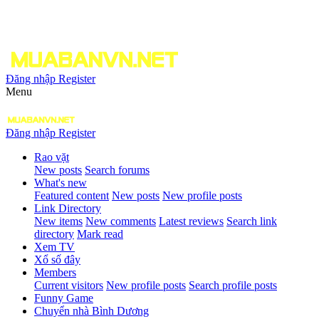
Đăng nhập
Register
Menu
Đăng nhập
Register
Rao vặt
New posts
Search forums
What's new
Featured content
New posts
New profile posts
Link Directory
New items
New comments
Latest reviews
Search link
directory
Mark read
Xem TV
Xổ số đây
Members
Current visitors
New profile posts
Search profile posts
Funny Game
Chuyển nhà Bình Dương