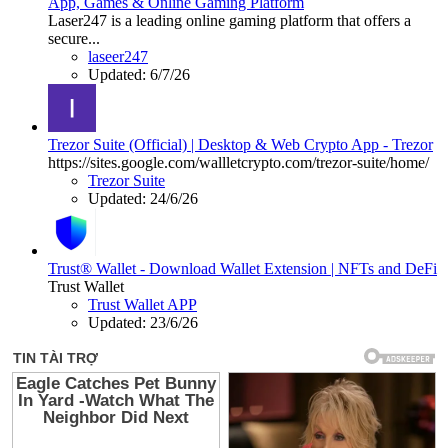
App, Games & Online Gaming Platform
Laser247 is a leading online gaming platform that offers a
secure...
laseer247
Updated:
6/7/26
Trezor Suite (Official) | Desktop & Web Crypto App - Trezor
https://sites.google.com/wallletcrypto.com/trezor-suite/home/
Trezor Suite
Updated:
24/6/26
Trust® Wallet - Download Wallet Extension | NFTs and DeFi
Trust Wallet
Trust Wallet APP
Updated:
23/6/26