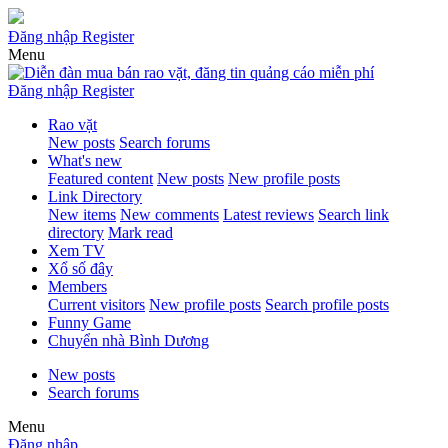
Đăng nhập
Register
Menu
Đăng nhập
Register
Rao vặt
New posts
Search forums
What's new
Featured content
New posts
New profile posts
Link Directory
New items
New comments
Latest reviews
Search link
directory
Mark read
Xem TV
Xổ số đây
Members
Current visitors
New profile posts
Search profile posts
Funny Game
Chuyển nhà Bình Dương
New posts
Search forums
Menu
Đăng nhập