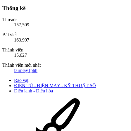
Thống kê
Threads
157,509
Bài viết
163,997
Thành viên
15,627
Thành viên mới nhất
fairplay1phh
Rao vặt
ĐIỆN TỬ - ĐIỆN MÁY - KỸ THUẬT SỐ
Điện lạnh - Điều hòa