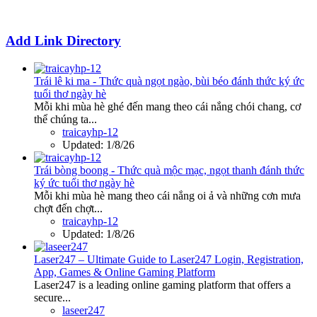
Add Link Directory
Trái lê ki ma - Thức quà ngọt ngào, bùi béo đánh thức ký ức
tuổi thơ ngày hè
Mỗi khi mùa hè ghé đến mang theo cái nắng chói chang, cơ
thể chúng ta...
traicayhp-12
Updated:
1/8/26
Trái bòng boong - Thức quà mộc mạc, ngọt thanh đánh thức
ký ức tuổi thơ ngày hè
Mỗi khi mùa hè mang theo cái nắng oi ả và những cơn mưa
chợt đến chợt...
traicayhp-12
Updated:
1/8/26
Laser247 – Ultimate Guide to Laser247 Login, Registration,
App, Games & Online Gaming Platform
Laser247 is a leading online gaming platform that offers a
secure...
laseer247