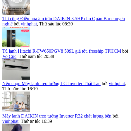
Thi công Điều hòa âm trần DAIKIN 3.5HP cho Quán Bar chuyên
nghiệ
bởi
vinhphat
,
Thứ sáu lúc 08:39
Tủ lạnh Hitachi R-FW650PGV8 509L giá tốt, freeship TPHCM
bởi
Vo Cuc
,
Thứ năm lúc 20:38
Nên chọn Máy lạnh treo tường LG Inverter Thái Lan
bởi
vinhphat
,
Thứ năm lúc 16:19
Máy lạnh DAIKIN treo tường Inverter R32 chất lượng bền
bởi
vinhphat
,
Thứ tư lúc 16:39