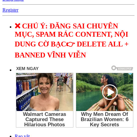
Register
❌ CHÚ Ý: ĐĂNG SAI CHUYÊN
MỤC, SPAM RÁC CONTENT, NỘI
DUNG CỜ BẠC👉 DELETE ALL +
BANNED VĨNH VIỄN
Rao vặt