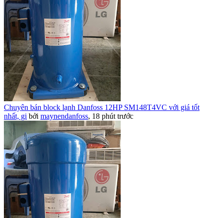
Chuyên bán block lạnh Danfoss 12HP SM148T4VC với giá tốt
nhất, gi
bởi
maynendanfoss
,
18 phút trước