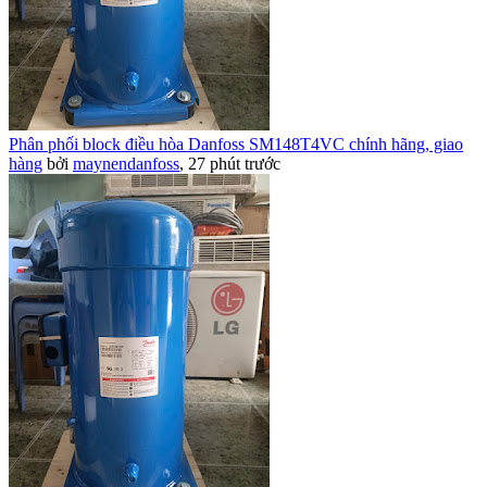
Phân phối block điều hòa Danfoss SM148T4VC chính hãng, giao
hàng
bởi
maynendanfoss
,
27 phút trước