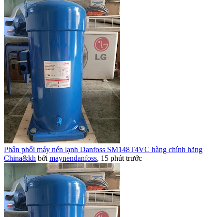
Phân phối máy nén lạnh Danfoss SM148T4VC hàng chính hãng
China&kh
bởi
maynendanfoss
,
15 phút trước