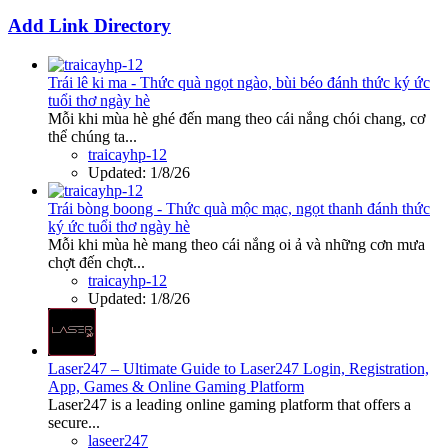
Add Link Directory
Trái lê ki ma - Thức quà ngọt ngào, bùi béo đánh thức ký ức
tuổi thơ ngày hè
Mỗi khi mùa hè ghé đến mang theo cái nắng chói chang, cơ
thể chúng ta...
traicayhp-12
Updated:
1/8/26
Trái bòng boong - Thức quà mộc mạc, ngọt thanh đánh thức
ký ức tuổi thơ ngày hè
Mỗi khi mùa hè mang theo cái nắng oi ả và những cơn mưa
chợt đến chợt...
traicayhp-12
Updated:
1/8/26
Laser247 – Ultimate Guide to Laser247 Login, Registration,
App, Games & Online Gaming Platform
Laser247 is a leading online gaming platform that offers a
secure...
laseer247