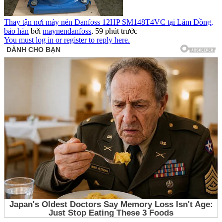
Thay tận nơi máy nén Danfoss 12HP SM148T4VC tại Lâm Đồng,
bảo hàn
bởi
maynendanfoss
,
59 phút trước
You must log in or register to reply here.