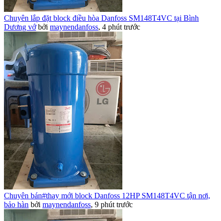
Chuyên lắp đặt block điều hòa Danfoss SM148T4VC tại Bình
Dương vớ
bởi
maynendanfoss
,
4 phút trước
Chuyên bán#thay mới block Danfoss 12HP SM148T4VC tận nơi,
bảo hàn
bởi
maynendanfoss
,
9 phút trước