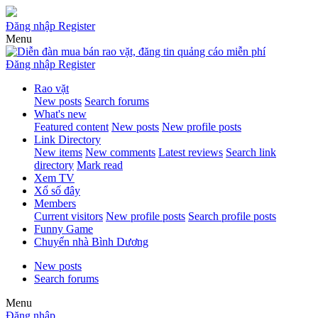
Đăng nhập
Register
Menu
Đăng nhập
Register
Rao vặt
New posts
Search forums
What's new
Featured content
New posts
New profile posts
Link Directory
New items
New comments
Latest reviews
Search link
directory
Mark read
Xem TV
Xổ số đây
Members
Current visitors
New profile posts
Search profile posts
Funny Game
Chuyển nhà Bình Dương
New posts
Search forums
Menu
Đăng nhập