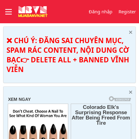
Đăng nhập
Register
❌ CHÚ Ý: ĐĂNG SAI CHUYÊN MỤC,
SPAM RÁC CONTENT, NỘI DUNG CỜ
BẠC👉 DELETE ALL + BANNED VĨNH
VIỄN