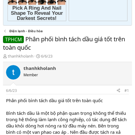
Điện lạnh - Điều hòa
Phân phối bình tách dầu giá tốt trên
TPHCM
toàn quốc
T
N
thanhkholanh
6/6/23
h
g
r
à
thanhkholanh
e
y
Member
a
g
d
ử
s
i
6/6/23
#1
t
a
Phân phối bình tách dầu giá tốt trên toàn quốc
r
t
Bình tách dầu là một bộ phận quan trọng không thể thiếu
e
trong hệ thống làm lạnh công nghiệp, có tác dụng để tách
r
dầu khỏi dòng hơi nóng ra từ đầu máy nén. Bên trong
bình có một van phao cao áp . Nên đầu được tách ra xả