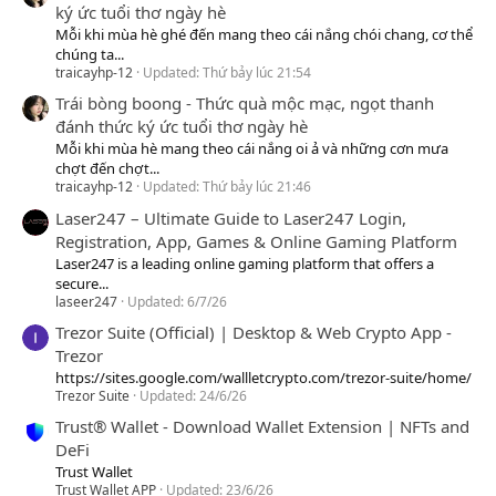
ký ức tuổi thơ ngày hè
Mỗi khi mùa hè ghé đến mang theo cái nắng chói chang, cơ thể
chúng ta...
traicayhp-12
Updated:
Thứ bảy lúc 21:54
Trái bòng boong - Thức quà mộc mạc, ngọt thanh
đánh thức ký ức tuổi thơ ngày hè
Mỗi khi mùa hè mang theo cái nắng oi ả và những cơn mưa
chợt đến chợt...
traicayhp-12
Updated:
Thứ bảy lúc 21:46
Laser247 – Ultimate Guide to Laser247 Login,
Registration, App, Games & Online Gaming Platform
Laser247 is a leading online gaming platform that offers a
secure...
laseer247
Updated:
6/7/26
Trezor Suite (Official) | Desktop & Web Crypto App -
Trezor
https://sites.google.com/wallletcrypto.com/trezor-suite/home/
Trezor Suite
Updated:
24/6/26
Trust® Wallet - Download Wallet Extension | NFTs and
DeFi
Trust Wallet
Trust Wallet APP
Updated:
23/6/26