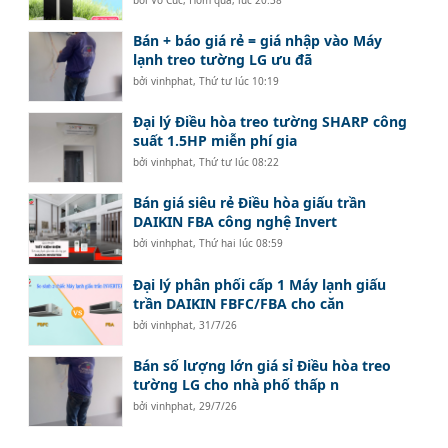
Bán + báo giá rẻ = giá nhập vào Máy
lạnh treo tường LG ưu đã
bởi
vinhphat
,
Thứ tư lúc 10:19
Đại lý Điều hòa treo tường SHARP công
suất 1.5HP miễn phí gia
bởi
vinhphat
,
Thứ tư lúc 08:22
Bán giá siêu rẻ Điều hòa giấu trần
DAIKIN FBA công nghệ Invert
bởi
vinhphat
,
Thứ hai lúc 08:59
Đại lý phân phối cấp 1 Máy lạnh giấu
trần DAIKIN FBFC/FBA cho căn
bởi
vinhphat
,
31/7/26
Bán số lượng lớn giá sỉ Điều hòa treo
tường LG cho nhà phố thấp n
bởi
vinhphat
,
29/7/26