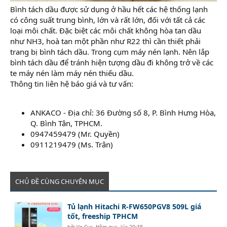
Bình tách dầu được sử dụng ở hầu hết các hệ thống lạnh
có công suất trung bình, lớn và rất lớn, đối với tất cả các
loại môi chất. Đặc biệt các môi chất không hòa tan dầu
như NH3, hoà tan một phần như R22 thì cần thiết phải
trang bị bình tách dầu. Trong cụm máy nén lạnh. Nên lắp
bình tách dầu để tránh hiện tượng dầu đi không trở về các
te máy nén làm máy nén thiếu dầu.
Thông tin liên hệ báo giá và tư vấn:
ANKACO - Địa chỉ: 36 Đường số 8, P. Bình Hưng Hòa,
Q. Bình Tân, TPHCM.
0947459479 (Mr. Quyền)
0911219479 (Ms. Trân)
CHỦ ĐỀ CÙNG CHUYÊN MỤC
Tủ lạnh Hitachi R-FW650PGV8 509L giá
tốt, freeship TPHCM
bởi
Vo Cuc
,
Hôm qua, lúc 20:38