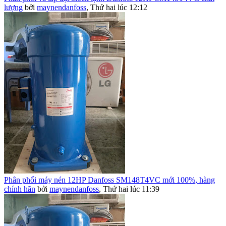
lượng
bởi
maynendanfoss
,
Thứ hai lúc 12:12
Phân phối máy nén 12HP Danfoss SM148T4VC mới 100%, hàng
chính hãn
bởi
maynendanfoss
,
Thứ hai lúc 11:39