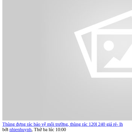
Thùng đựng rác bảo vệ môi trường, thùng rác 120l 240 giá rẻ- lh
bởi
nhienhuynh
,
Thứ ba lúc 10:00