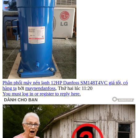
Phân phối máy nén lạnh 12HP Danfoss SM148T4VC giá tốt, có
hàng tạ
bởi
maynendanfoss
,
Thứ hai lúc 11:20
You must log in or register to reply here.