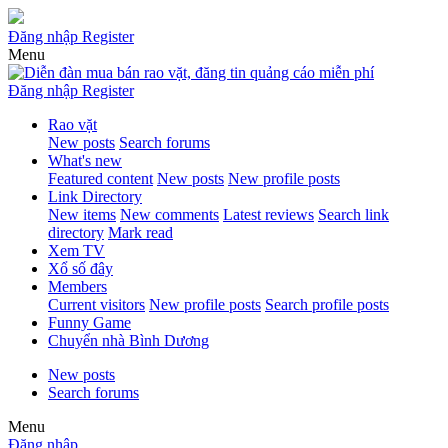
Đăng nhập
Register
Menu
Đăng nhập
Register
Rao vặt
New posts
Search forums
What's new
Featured content
New posts
New profile posts
Link Directory
New items
New comments
Latest reviews
Search link
directory
Mark read
Xem TV
Xổ số đây
Members
Current visitors
New profile posts
Search profile posts
Funny Game
Chuyển nhà Bình Dương
New posts
Search forums
Menu
Đăng nhập