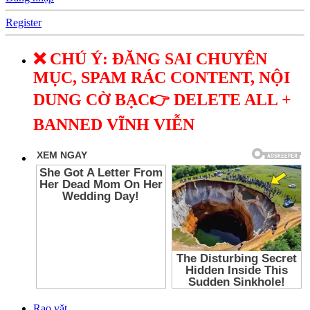
Register
❌ CHÚ Ý: ĐĂNG SAI CHUYÊN
MỤC, SPAM RÁC CONTENT, NỘI
DUNG CỜ BẠC👉 DELETE ALL +
BANNED VĨNH VIỄN
Rao vặt