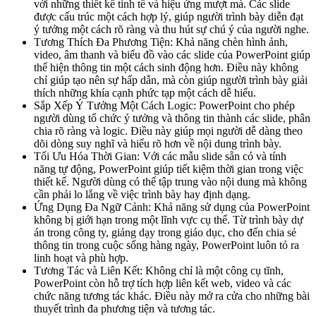
với những thiết kế tinh tế và hiệu ứng mượt mà. Các slide
được cấu trúc một cách hợp lý, giúp người trình bày diễn đạt
ý tưởng một cách rõ ràng và thu hút sự chú ý của người nghe.
Tương Thích Đa Phương Tiện: Khả năng chèn hình ảnh,
video, âm thanh và biểu đồ vào các slide của PowerPoint giúp
thể hiện thông tin một cách sinh động hơn. Điều này không
chỉ giúp tạo nên sự hấp dẫn, mà còn giúp người trình bày giải
thích những khía cạnh phức tạp một cách dễ hiểu.
Sắp Xếp Ý Tưởng Một Cách Logic: PowerPoint cho phép
người dùng tổ chức ý tưởng và thông tin thành các slide, phân
chia rõ ràng và logic. Điều này giúp mọi người dễ dàng theo
dõi dòng suy nghĩ và hiểu rõ hơn về nội dung trình bày.
Tối Ưu Hóa Thời Gian: Với các mẫu slide sẵn có và tính
năng tự động, PowerPoint giúp tiết kiệm thời gian trong việc
thiết kế. Người dùng có thể tập trung vào nội dung mà không
cần phải lo lắng về việc trình bày hay định dạng.
Ứng Dụng Đa Ngữ Cảnh: Khả năng sử dụng của PowerPoint
không bị giới hạn trong một lĩnh vực cụ thể. Từ trình bày dự
án trong công ty, giảng dạy trong giáo dục, cho đến chia sẻ
thông tin trong cuộc sống hàng ngày, PowerPoint luôn tỏ ra
linh hoạt và phù hợp.
Tương Tác và Liên Kết: Không chỉ là một công cụ tĩnh,
PowerPoint còn hỗ trợ tích hợp liên kết web, video và các
chức năng tương tác khác. Điều này mở ra cửa cho những bài
thuyết trình đa phương tiện và tương tác.