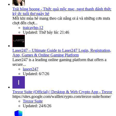
Trái bòng boong - Thức quà mộc mạc, ngọt thanh đánh thức
ký ức tuổi thơ ngày hè
Mỗi khi mùa hè mang theo cái nắng oi ả và những cơn mưa
chợt đến chợt...
traicayhp-12
Updated:
Thứ bảy lúc 21:46
Laser247 – Ultimate Guide to Laser247 Login, Registration,
App, Games & Online Gaming Platform
Laser247 is a leading online gaming platform that offers a
secure...
laseer247
Updated:
6/7/26
Trezor Suite (Official) | Desktop & Web Crypto App - Trezor
https://sites.google.com/wallletcrypto.com/trezor-suite/home/
Trezor Suite
Updated:
24/6/26