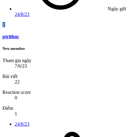
Ngày gửi
24/8/23
P
ptrithuc
New member
Tham gia ngày
7/6/23
Bài viết
22
Reaction score
0
Điểm
1
24/8/23