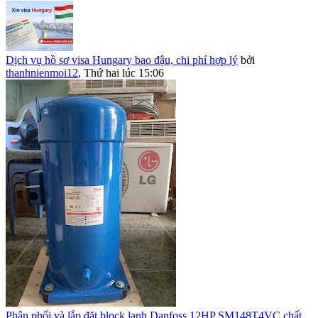
Dịch vụ hồ sơ visa Hungary bao đậu, chi phí hợp lý
bởi
thanhnienmoi12
,
Thứ hai lúc 15:06
Phân phối và lắp đặt block lạnh Danfoss 12HP SM148T4VC chất