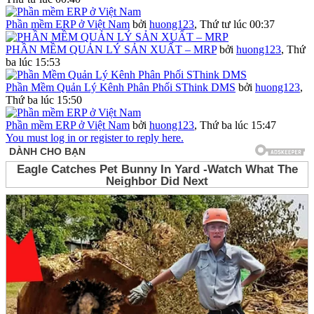
Phần mềm ERP ở Việt Nam
bởi
huong123
,
Thứ tư lúc 00:37
PHẦN MỀM QUẢN LÝ SẢN XUẤT – MRP
bởi
huong123
,
Thứ
ba lúc 15:53
Phần Mềm Quản Lý Kênh Phân Phối SThink DMS
bởi
huong123
,
Thứ ba lúc 15:50
Phần mềm ERP ở Việt Nam
bởi
huong123
,
Thứ ba lúc 15:47
You must log in or register to reply here.