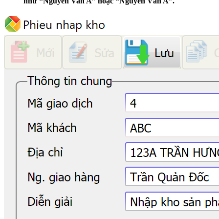
như “Nguyen Van A” hoặc “Nguyễn Văn A”.