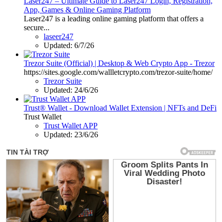
Laser247 – Ultimate Guide to Laser247 Login, Registration,
App, Games & Online Gaming Platform
Laser247 is a leading online gaming platform that offers a
secure...
laseer247
Updated:
6/7/26
Trezor Suite (Official) | Desktop & Web Crypto App - Trezor
https://sites.google.com/wallletcrypto.com/trezor-suite/home/
Trezor Suite
Updated:
24/6/26
Trust® Wallet - Download Wallet Extension | NFTs and DeFi
Trust Wallet
Trust Wallet APP
Updated:
23/6/26