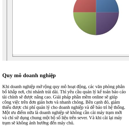
Quy mô doanh nghiệp
Khi doanh nghiệp mở rộng quy mô hoạt động, các văn phòng phân
bố khắp nơi, chi nhánh trải dài. Thì yêu cầu quản lý kế toán báo cáo
tài chính sẽ được nâng cao. Giải pháp phần mềm online sẽ giúp
công việc trên đơn giản hơn và nhanh chóng. Bên cạnh đó, giảm
thiểu được chi phí quản lý cho doanh nghiệp và dễ bảo trì hệ thống.
Một ưu điểm nữa là doanh nghiệp sẽ không cần cài máy trạm mới
và chỉ sử dụng chung một bộ số liệu trên sever. Và khi cài lại máy
trạm sẽ không ảnh hưởng đến máy chủ.