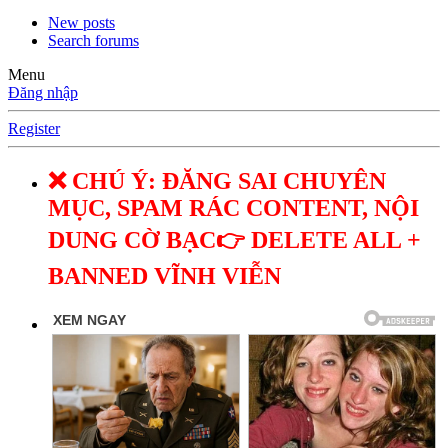
New posts
Search forums
Menu
Đăng nhập
Register
❌ CHÚ Ý: ĐĂNG SAI CHUYÊN
MỤC, SPAM RÁC CONTENT, NỘI
DUNG CỜ BẠC👉 DELETE ALL +
BANNED VĨNH VIỄN