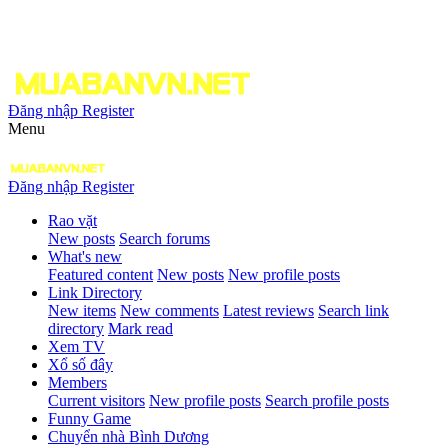
Đăng nhập
Register
Menu
Đăng nhập
Register
Rao vặt
New posts
Search forums
What's new
Featured content
New posts
New profile posts
Link Directory
New items
New comments
Latest reviews
Search link
directory
Mark read
Xem TV
Xổ số đây
Members
Current visitors
New profile posts
Search profile posts
Funny Game
Chuyển nhà Bình Dương