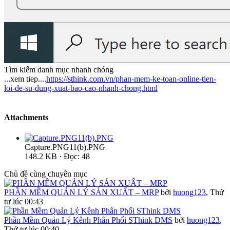
Tìm kiếm danh mục nhanh chóng
...xem tiep....
https://sthink.com.vn/phan-mem-ke-toan-online-tien-
loi-de-su-dung-xuat-bao-cao-nhanh-chong.html
Attachments
Capture.PNG11(b).PNG
148.2 KB · Đọc: 48
Chủ đề cùng chuyên mục
PHẦN MỀM QUẢN LÝ SẢN XUẤT – MRP
bởi
huong123
,
Thứ
tư lúc 00:43
Phần Mềm Quản Lý Kênh Phân Phối SThink DMS
bởi
huong123
,
Thứ tư lúc 00:40