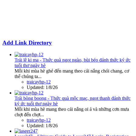
Add Link Directory
Trái lê ki ma - Thức quà ngọt ngào, bùi béo đánh thức ký ức
tuổi thơ ngày hè
Mỗi khi mùa hè ghé đến mang theo cái nắng chói chang, cơ
thể chúng ta...
traicayhp-12
Updated:
1/8/26
Trái bòng boong - Thức quà mộc mạc, ngọt thanh đánh thức
ký ức tuổi thơ ngày hè
Mỗi khi mùa hè mang theo cái nắng oi ả và những cơn mưa
chợt đến chợt...
traicayhp-12
Updated:
1/8/26