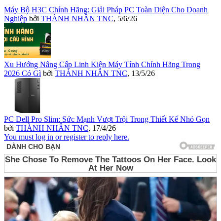
Máy Bộ H3C Chính Hãng: Giải Pháp PC Toàn Diện Cho Doanh
Nghiệp
bởi
THÀNH NHÂN TNC
,
5/6/26
Xu Hướng Nâng Cấp Linh Kiện Máy Tính Chính Hãng Trong
2026 Có Gì
bởi
THÀNH NHÂN TNC
,
13/5/26
PC Dell Pro Slim: Sức Mạnh Vượt Trội Trong Thiết Kế Nhỏ Gọn
bởi
THÀNH NHÂN TNC
,
17/4/26
You must log in or register to reply here.