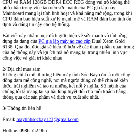
CPU và RAM 128GB DDR4 ECC REG đóng vai trò không thể
phủ nhận trong việc tạo nên sức mạnh của PC giả lập này.
Mainboard mang lại tính linh hoạt và khả năng mở rộng, trong khi
CPU đảm bảo hiệu suất xử lý mạnh mẽ và RAM đảm bảo tính ổn
định và đáng tin cậy cho hệ thống.
Bài viết này nhằm mục đích giới thiệu về sức mạnh và tính ứng
dụng đa dạng của
PC giả lập máy ảo cao cấp
Dual Xeon Gold
6138. Qua đó, độc giả sẽ hiểu rõ hơn về các thành phần quan trọng
của hệ thống này và lợi ích mà nó mang lại trong nhiều lĩnh vực
công việc và giải trí khác nhau.
2/ Địa chỉ mua sắm
Không chỉ là một thương hiệu máy tính Sóc Bay còn là một cộng
đồng đam mê công nghệ, nơi mà người dùng có thể chia sẻ kiến
thức, trải nghiệm và tạo ra những kết nối ý nghĩa. Sứ mệnh của
chúng tôi là mang lại sự hài lòng tuyệt đối cho mỗi khách hàng
thông qua các sản phẩm và dịch vụ xuất sắc nhất.
3/ Thông tin liên hệ
Email:
maytinhsocbay123@gmail.com
Hotline: 0986 552 965