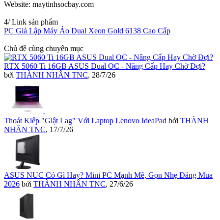
Website: maytinhsocbay.com
4/ Link sản phẩm
PC Giả Lập Máy Ảo Dual Xeon Gold 6138 Cao Cấp
Chủ đề cùng chuyên mục
RTX 5060 Ti 16GB ASUS Dual OC - Nâng Cấp Hay Chờ Đợi?
bởi
THÀNH NHÂN TNC
,
28/7/26
Thoát Kiếp "Giật Lag" Với Laptop Lenovo IdeaPad
bởi
THÀNH
NHÂN TNC
,
17/7/26
ASUS NUC Có Gì Hay? Mini PC Mạnh Mẽ, Gọn Nhẹ Đáng Mua
2026
bởi
THÀNH NHÂN TNC
,
27/6/26