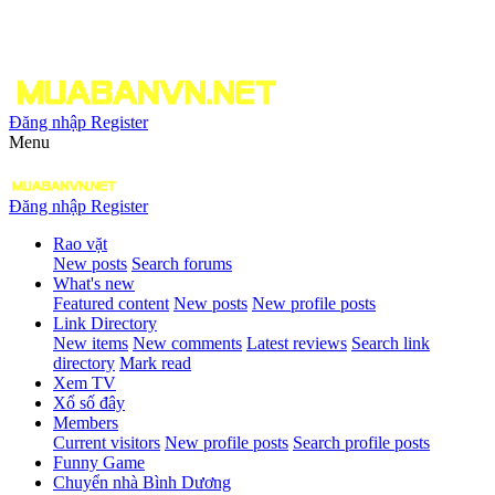
Đăng nhập
Register
Menu
Đăng nhập
Register
Rao vặt
New posts
Search forums
What's new
Featured content
New posts
New profile posts
Link Directory
New items
New comments
Latest reviews
Search link
directory
Mark read
Xem TV
Xổ số đây
Members
Current visitors
New profile posts
Search profile posts
Funny Game
Chuyển nhà Bình Dương