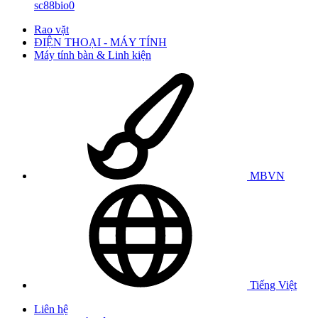
sc88bio0
Rao vặt
ĐIỆN THOẠI - MÁY TÍNH
Máy tính bàn & Linh kiện
MBVN
Tiếng Việt
Liên hệ