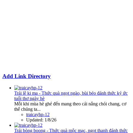
Add Link Directory
Trái lê ki ma - Thức quà ngọt ngào, bùi béo đánh thức ký ức
tuổi thơ ngày hè
Mỗi khi mùa hè ghé đến mang theo cái nắng chói chang, cơ
thể chúng ta...
traicayhp-12
Updated:
1/8/26
Trái bòng boong - Thức quà mộc mạc, ngọt thanh đánh thức