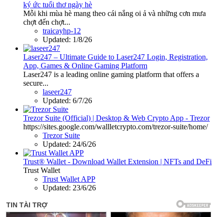
ký ức tuổi thơ ngày hè
Mỗi khi mùa hè mang theo cái nắng oi ả và những cơn mưa
chợt đến chợt...
traicayhp-12
Updated:
1/8/26
Laser247 – Ultimate Guide to Laser247 Login, Registration,
App, Games & Online Gaming Platform
Laser247 is a leading online gaming platform that offers a
secure...
laseer247
Updated:
6/7/26
Trezor Suite (Official) | Desktop & Web Crypto App - Trezor
https://sites.google.com/wallletcrypto.com/trezor-suite/home/
Trezor Suite
Updated:
24/6/26
Trust® Wallet - Download Wallet Extension | NFTs and DeFi
Trust Wallet
Trust Wallet APP
Updated:
23/6/26