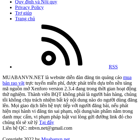
Quy định và Nội quy
Privacy Policy
Trợ giúp
Trang chủ
RSS
MUABANVN.NET là website diễn đàn đăng tin quảng cáo
mua
bán rao vặt
trực tuyến miễn phí, được phát triển dựa trên nền tảng
mã nguồn mở Xenforo version 2.3.4 đang trong thời gian hoạt động
thử nghiệm. Thành viên BQT không phải là người bán hàng, chúng
tôi không chịu trách nhiệm bất kỳ nội dung nào do người dùng đăng
lên. Mọi giao dịch liên hệ trực tiếp với người đăng bài, nếu phát
hiện mọi hành vi đăng tin sai phạm, nội dung/sản phẩm nằm trong
danh mục cấm, vi phạm pháp luật vui lòng gửi đường link đó cho
chúng tôi sẽ xử lý
Tại đây
Liên hệ QC: mbvn.net@gmail.com
Copyright 2022 by
Muabanvn.net