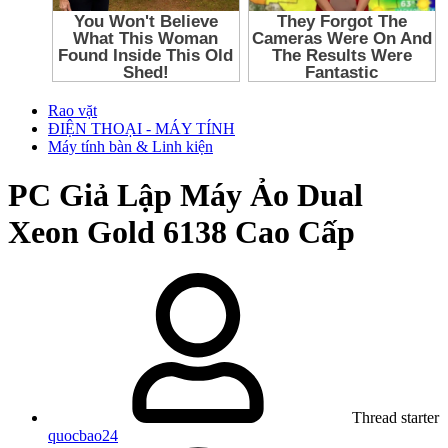
Rao vặt
ĐIỆN THOẠI - MÁY TÍNH
Máy tính bàn & Linh kiện
PC Giả Lập Máy Ảo Dual
Xeon Gold 6138 Cao Cấp
Thread starter
quocbao24