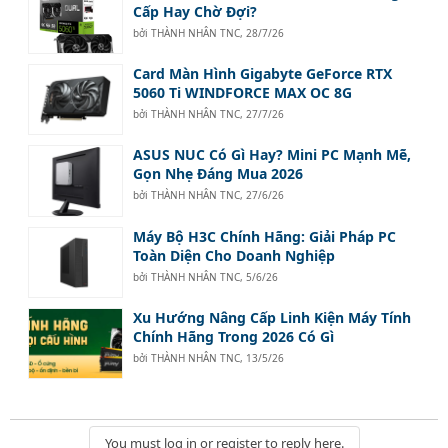
Cấp Hay Chờ Đợi?
bởi
THÀNH NHÂN TNC
,
28/7/26
Card Màn Hình Gigabyte GeForce RTX
5060 Ti WINDFORCE MAX OC 8G
bởi
THÀNH NHÂN TNC
,
27/7/26
ASUS NUC Có Gì Hay? Mini PC Mạnh Mẽ,
Gọn Nhẹ Đáng Mua 2026
bởi
THÀNH NHÂN TNC
,
27/6/26
Máy Bộ H3C Chính Hãng: Giải Pháp PC
Toàn Diện Cho Doanh Nghiệp
bởi
THÀNH NHÂN TNC
,
5/6/26
Xu Hướng Nâng Cấp Linh Kiện Máy Tính
Chính Hãng Trong 2026 Có Gì
bởi
THÀNH NHÂN TNC
,
13/5/26
You must log in or register to reply here.