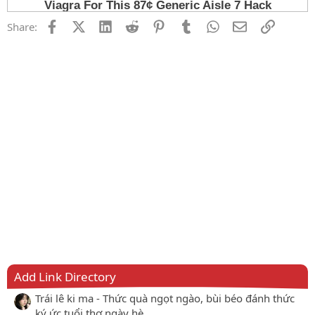
Facebook
X (Twitter)
LinkedIn
Reddit
Pinterest
Tumblr
WhatsApp
Email
Link
Share:
Add Link Directory
Trái lê ki ma - Thức quà ngọt ngào, bùi béo đánh thức
ký ức tuổi thơ ngày hè