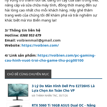
nâng cấp và sửa chữa máy tính, đồng thời mang đến sự
hài lòng cao nhất cho mỗi khách hàng. Hãy ghé thăm
trang web của chúng tôi để khám phá và trải nghiệm sự
khác biệt mà Voi Biển mang lại!
3/ Thông tin liên hệ
Hotline:
0368 953 679
Email:
voibienmail@gmail.com
Website:
https://voibien.com/
4/ Link sản phẩm:
https://voibien.com/pc-gaming-
cau-hinh-vuot-troi-cho-game-thu-pcg00100
CHỦ ĐỀ CÙNG CHUYÊN MỤC
3 Lý Do Màn Hình Dell Pro E2726HS Là
Lựa Chọn An Toàn Cho VP
bởi
THÀNH NHÂN TNC
,
30/7/26
RTX 5060 Ti 16GB ASUS Dual OC - Nâng