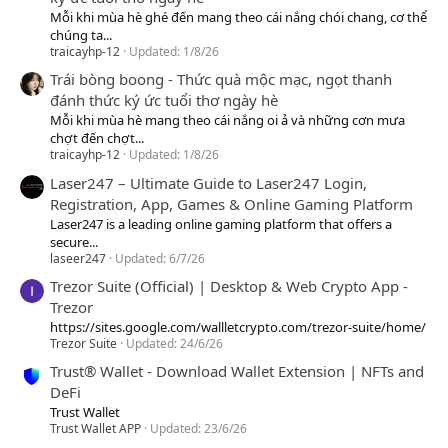
Mỗi khi mùa hè ghé đến mang theo cái nắng chói chang, cơ thể
chúng ta...
traicayhp-12
Updated:
1/8/26
Trái bòng boong - Thức quà mộc mạc, ngọt thanh
đánh thức ký ức tuổi thơ ngày hè
Mỗi khi mùa hè mang theo cái nắng oi ả và những cơn mưa
chợt đến chợt...
traicayhp-12
Updated:
1/8/26
Laser247 – Ultimate Guide to Laser247 Login,
Registration, App, Games & Online Gaming Platform
Laser247 is a leading online gaming platform that offers a
secure...
laseer247
Updated:
6/7/26
Trezor Suite (Official) | Desktop & Web Crypto App -
Trezor
https://sites.google.com/wallletcrypto.com/trezor-suite/home/
Trezor Suite
Updated:
24/6/26
Trust® Wallet - Download Wallet Extension | NFTs and
DeFi
Trust Wallet
Trust Wallet APP
Updated:
23/6/26