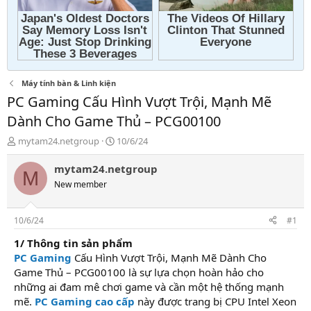
Máy tính bàn & Linh kiện
PC Gaming Cấu Hình Vượt Trội, Mạnh Mẽ
Dành Cho Game Thủ – PCG00100
T
N
mytam24.netgroup
10/6/24
h
g
r
à
mytam24.netgroup
M
e
y
New member
a
g
d
ử
s
i
10/6/24
#1
t
a
1/ Thông tin sản phẩm
r
PC Gaming
Cấu Hình Vượt Trội, Mạnh Mẽ Dành Cho
t
Game Thủ – PCG00100 là sự lựa chọn hoàn hảo cho
e
những ai đam mê chơi game và cần một hệ thống mạnh
r
mẽ.
PC Gaming cao cấp
này được trang bị CPU Intel Xeon