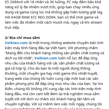
E5 2686v4 với 18 nhân và 36 luồng, PC này đảm bảo khả
năng xử lý đa nhiệm vượt trội, giúp bạn chạy nhiều ứng
dụng và game cùng lúc mà không gặp hiện tượng giật lag.
Với 64GB RAM ECC REG DDR4, bạn có thể chơi game và
làm việc đa nhiệm một cách mượt mà, ngay cả khi stream
trực tiếp.
2/ Địa chỉ mua sắm
Voibien.com
là một trong những website chuyên bán linh
kiện máy tính hàng đầu tại Việt Nam. Với phương châm
“Mang đến cho khách hàng những sản phẩm chất lượng và
dịch vụ tốt nhất”,
Voibien.com
luôn nỗ lực để đáp ứng
nhu cầu của khách hàng với các sản phẩm chất lượng và
giá cả hợp lý. Cho dù bạn là một người dùng thông
thường, một chuyên gia hay một game thủ nhiệt huyết,
trang web của chúng tôi luôn cung cấp một loạt các sản
phẩm phong phú để đáp ứng mọi nhu cầu của bạn. Tại Voi
Biển, chúng tôi không chỉ cung cấp các linh kiện máy tính
hàng đầu, mà còn cam kết đem lại trải nghiệm mua sắm
tuyệt vời với dịch vụ chăm sóc khách hàng tận tâm và
chuyên nghiệp. Với sứ mệnh làm việc mỗi ngày, chúng tôi
hy vọng trở thành đối tác đáng tin cậy của bạn trong việc