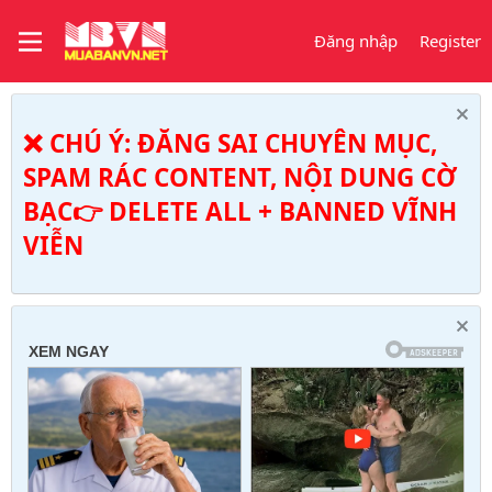
Đăng nhập
Register
❌ CHÚ Ý: ĐĂNG SAI CHUYÊN MỤC,
SPAM RÁC CONTENT, NỘI DUNG CỜ
BẠC👉 DELETE ALL + BANNED VĨNH
VIỄN