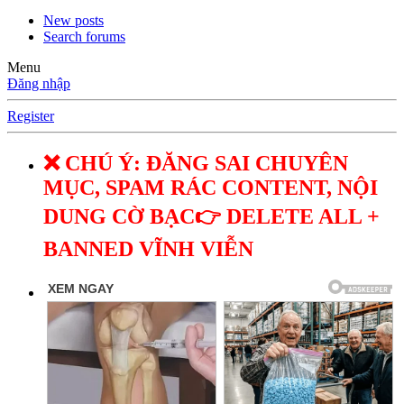
New posts
Search forums
Menu
Đăng nhập
Register
❌ CHÚ Ý: ĐĂNG SAI CHUYÊN
MỤC, SPAM RÁC CONTENT, NỘI
DUNG CỜ BẠC👉 DELETE ALL +
BANNED VĨNH VIỄN