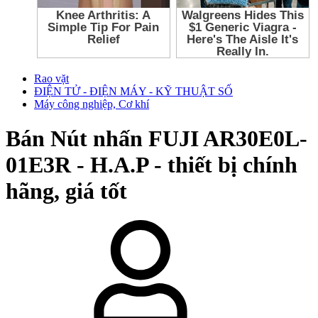
Rao vặt
ĐIỆN TỬ - ĐIỆN MÁY - KỸ THUẬT SỐ
Máy công nghiệp, Cơ khí
Bán
Nút nhấn FUJI AR30E0L-
01E3R - H.A.P - thiết bị chính
hãng, giá tốt