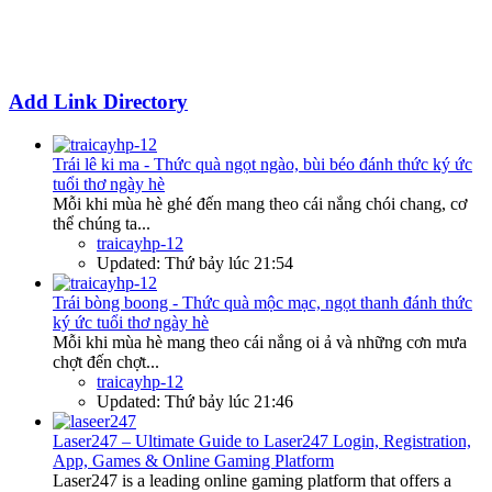
Add Link Directory
Trái lê ki ma - Thức quà ngọt ngào, bùi béo đánh thức ký ức
tuổi thơ ngày hè
Mỗi khi mùa hè ghé đến mang theo cái nắng chói chang, cơ
thể chúng ta...
traicayhp-12
Updated:
Thứ bảy lúc 21:54
Trái bòng boong - Thức quà mộc mạc, ngọt thanh đánh thức
ký ức tuổi thơ ngày hè
Mỗi khi mùa hè mang theo cái nắng oi ả và những cơn mưa
chợt đến chợt...
traicayhp-12
Updated:
Thứ bảy lúc 21:46
Laser247 – Ultimate Guide to Laser247 Login, Registration,
App, Games & Online Gaming Platform
Laser247 is a leading online gaming platform that offers a