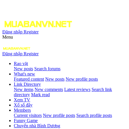
Đăng nhập
Register
Menu
Đăng nhập
Register
Rao vặt
New posts
Search forums
What's new
Featured content
New posts
New profile posts
Link Directory
New items
New comments
Latest reviews
Search link
directory
Mark read
Xem TV
Xổ số đây
Members
Current visitors
New profile posts
Search profile posts
Funny Game
Chuyển nhà Bình Dương