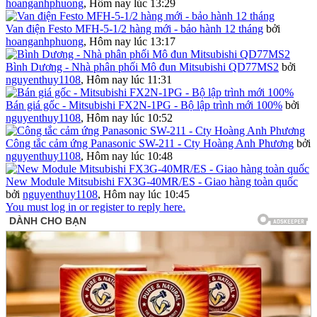
hoanganhphuong
,
Hôm nay lúc 13:29
Van điện Festo MFH-5-1/2 hàng mới - bảo hành 12 tháng
bởi
hoanganhphuong
,
Hôm nay lúc 13:17
Bình Dương - Nhà phân phối Mô đun Mitsubishi QD77MS2
bởi
nguyenthuy1108
,
Hôm nay lúc 11:31
Bán giá gốc - Mitsubishi FX2N-1PG - Bộ lập trình mới 100%
bởi
nguyenthuy1108
,
Hôm nay lúc 10:52
Công tắc cảm ứng Panasonic SW-211 - Cty Hoàng Anh Phương
bởi
nguyenthuy1108
,
Hôm nay lúc 10:48
New Module Mitsubishi FX3G-40MR/ES - Giao hàng toàn quốc
bởi
nguyenthuy1108
,
Hôm nay lúc 10:45
You must log in or register to reply here.