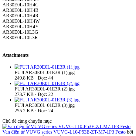
AR30E0L-10H4G
AR30E0L-10H4B
AR30E0L-10H4R
AR30E0L-10H4W
AR30E0L-10H4Y
AR30E0L-10L3G
AR30E0L-10L3R
Attachments
FUJI AR30E0L-01E3R (1).jpg
249.8 KB · Đọc: 44
FUJI AR30E0L-01E3R (2).jpg
273.7 KB · Đọc: 22
FUJI AR30E0L-01E3R (3).jpg
255.2 KB · Đọc: 24
Chủ đề cùng chuyên mục
Van điện từ VUVG series VUVG-L10-P53E-ZT-M7-1P3 Festo
bởi