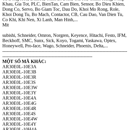
Khau, Gia Tot, PLC, BienTan, Cam Bien, Sensor, Bo Dieu Khien,
Dong Co, Servo, Bo Giam Toc, Dau Do, Khoi Mo Rong, Role,
Khoi Dong Tu, Bo Mach, Contactor, CB, Cau Dao, Van Dien Tu,
Co Khi, Khi Nen, Xi Lanh, Man Hinh,...
Mit
subishi, Schneider, Omron, Norgren, Keyence, Hitachi, Festo, IFM,
Beckhoff, SMC, Sunx, Sick, Koyo, Togami, Yaskawa, Optex,
Honeywell, Pro-face, Wago, Schneider, Phoenix, Delta,...
--------------------------------------------------------------------------------------
--------------------------------------------------------------
MỘT SỐ MÃ KHÁC:
AR30E0L-10E3A
AR30E0L-10E3B
AR30E0L-10E3R
AR30E0L-10E3S
AR30E0L-10E3W
AR30E0L-10E3Y
AR30E0L-10E4A
AR30E0L-10E4G
AR30E0L-10E4R
AR30E0L-10E4S
AR30E0L-10E4W
AR30E0L-10E4Y
AR30E0L-10H4A