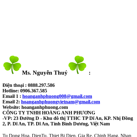
Ms. Nguyễn Thuý
:
Điện thoại : 0888.297.586
Hotline: 0906.367.585
Email 1 :
hoanganhphuong008@gmail.com
Email 2:
hoanganhphuongvietnam@gmail.com
Website: hoanganhphuong.com
CÔNG TY TNHH HOÀNG ANH PHƯƠNG
-VP: 23 Đường D - Khu đô thị TTHC TP Dĩ An, KP. Nhị Đồng
2, P. Dĩ An, TP. Dĩ An, Tỉnh Bình Dương, Việt Nam​
Tu Dong Hoa, DienTu, Thiet Bi Dien, Gia Re, Chinh Hang, Nhap