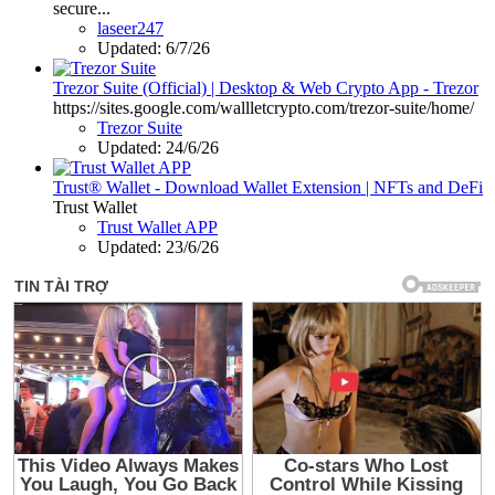
secure...
laseer247
Updated:
6/7/26
Trezor Suite (Official) | Desktop & Web Crypto App - Trezor
https://sites.google.com/wallletcrypto.com/trezor-suite/home/
Trezor Suite
Updated:
24/6/26
Trust® Wallet - Download Wallet Extension | NFTs and DeFi
Trust Wallet
Trust Wallet APP
Updated:
23/6/26