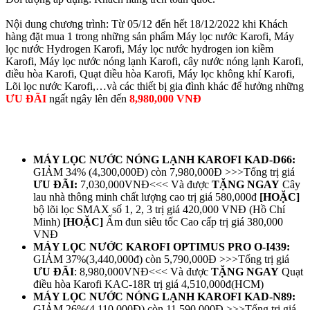
Nội dung chương trình: Từ 05/12 đến hết 18/12/2022 khi Khách
hàng đặt mua 1 trong những sản phẩm Máy lọc nước Karofi, Máy
lọc nước Hydrogen Karofi, Máy lọc nước hydrogen ion kiềm
Karofi, Máy lọc nước nóng lạnh Karofi, cây nước nóng lạnh Karofi,
điều hòa Karofi, Quạt điều hòa Karofi, Máy lọc không khí Karofi,
Lõi lọc nước Karofi,…và các thiết bị gia đình khác để hưởng những
ƯU ĐÃI
ngất ngây lên đến
8,980,000 VNĐ
MÁY LỌC NƯỚC NÓNG LẠNH KAROFI KAD-D66:
GIẢM 34% (4,300,000Đ) còn 7,980,000Đ >>>Tổng trị giá
ƯU ĐÃI:
7,030,000VNĐ<<< Và được
TẶNG NGAY
Cây
lau nhà thông minh chất lượng cao trị giá 580,000đ
[HOẶC]
bộ lõi lọc SMAX số 1, 2, 3 trị giá 420,000 VNĐ (Hồ Chí
Minh)
[HOẶC]
Ấm đun siêu tốc Cao cấp trị giá 380,000
VNĐ
MÁY LỌC NƯỚC KAROFI OPTIMUS PRO O-I439:
GIẢM 37%(3,440,000đ) còn 5,790,000Đ >>>Tổng trị giá
ƯU ĐÃI
: 8,980,000VNĐ<<< Và được
TẶNG NGAY
Quạt
điều hòa Karofi KAC-18R trị giá 4,510,000đ(HCM)
MÁY LỌC NƯỚC NÓNG LẠNH KAROFI KAD-N89:
GIẢM 26%(4,110,000Đ) còn 11,590,000Đ >>>Tổng trị giá