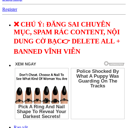
Register
❌ CHÚ Ý: ĐĂNG SAI CHUYÊN
MỤC, SPAM RÁC CONTENT, NỘI
DUNG CỜ BẠC👉 DELETE ALL +
BANNED VĨNH VIỄN
Rao vặt