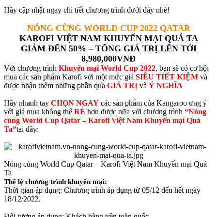
Hãy cập nhật ngay chi tiết chương trình dưới đây nhé!
NÓNG CÙNG WORLD CUP 2022 QATAR
KAROFI VIỆT NAM KHUYẾN MẠI QUÁ TA
GIẢM ĐẾN 50% – TỔNG GIÁ TRỊ LÊN TỚI
8,980,000VNĐ
Với chương trình
Khuyến mại World Cup 2022
, bạn sẽ có cơ hội
mua các sản phẩm Karofi với một mức giá
SIÊU TIẾT KIỆM
và
được nhận thêm những phần quà
GIÁ TRỊ
và
Ý NGHĨA
Hãy nhanh tay
CHỌN NGAY
các sản phẩm của Kangaroo ưng ý
với giá mua không thể
RẺ
hơn được nữa với chương trình
“Nóng
cùng World Cup Qatar – Karofi Việt Nam Khuyến mại Quá
Ta”
tại đây:
Nóng cùng World Cup Qatar – Karofi Việt Nam Khuyến mại Quá
Ta
Thể lệ chương trình khuyến mại:
Thời gian áp dụng: Chương trình áp dụng từ 05/12 đến hết ngày
18/12/2022.
Đối tượng áp dụng: Khách hàng trên toàn quốc.