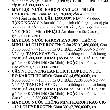
420,000 VNĐ (Hồ Chí Minh)
[HOẶC]
Ấm đun siêu tốc Cao
cấp trị giá 380,000 VNĐ
MÁY LỌC NƯỚC KAROFI KAQ-U03 – 10 LÕI
HYDROGEN:
Giảm 32%(2,170,00đ) còn 4,590,000
>>>Tổng trị giá
ƯU ĐÃI:
4,900,000VNĐ<<< Và được
TẶNG NGAY
Cây lau nhà thông minh chất lượng cao trị giá
580,000đ
HOẶC]
bộ lõi lọc SMAX số 1, 2, 3 trị giá 420,000
VNĐ (Hồ Chí Minh)
[HOẶC]
Ấm đun siêu tốc Cao cấp trị
giá 380,000 VNĐ
MÁY LỌC NƯỚC KAROFI KAQ-P95 – THÔNG
MINH 10 LÕI HYDROGEN:
Giảm 25%(2,460,000đ) Còn
7,350,000Đ >>>Tổng trị giá
ƯU ĐÃI:
5,200,000VNĐ<<<
Và được
TẶNG NGAY
Cây lau nhà thông minh chất lượng
cao trị giá 580,000đ
[HOẶC]
bộ lõi lọc SMAX số 1, 2, 3 trị
giá 420,000 VNĐ (Hồ Chí Minh)
[HOẶC]
Ấm đun siêu tốc
Cao cấp trị giá 380,000 VNĐ
CÂY NƯỚC NÓNG LẠNH TÍCH HỢP LỌC NƯỚC
RO KAROFI HC18RO:
Giảm 43%(4,650,000Đ) còn
6,050,000Đ >>>Tổng trị giá
ƯU ĐÃI:
7,100,000VNĐ<<<
Và được
TẶNG NGAY
Cây lau nhà thông minh chất lượng
cao trị giá 580,000đ
[HOẶC]
bộ lõi lọc SMAX số 1, 2, 3 trị
giá 420,000 VNĐ (Hồ Chí Minh)
[HOẶC]
Ấm đun siêu tốc
Cao cấp trị giá 380,000 VNĐ
MÁY LỌC NƯỚC THÔNG MINH KAROFI KAQ-U95
– 10 LÕI HYDROGEN:
Giảm 30%(2,260,000Đ) còn