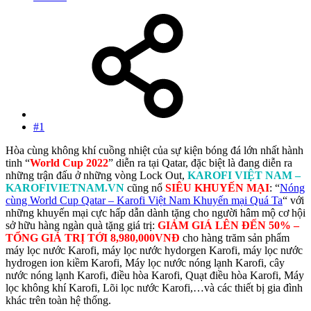
#1
Hòa cùng không khí cuồng nhiệt của sự kiện bóng đá lớn nhất hành
tinh “
World Cup 2022
” diễn ra tại Qatar, đặc biệt là đang diễn ra
những trận đấu ở những vòng Lock Out,
KAROFI VIỆT NAM –
KAROFIVIETNAM.VN
cũng nổ
SIÊU KHUYẾN MẠI
: “
Nóng
cùng World Cup Qatar – Karofi Việt Nam Khuyến mại Quá Ta
“ với
những khuyến mại cực hấp dẫn dành tặng cho người hâm mộ cơ hội
sở hữu hàng ngàn quà tặng giá trị:
GIẢM GIÁ LÊN ĐẾN 50% –
TỔNG GIÁ TRỊ TỚI 8,980,000VNĐ
cho hàng trăm sản phẩm
máy lọc nước Karofi, máy lọc nước hydorgen Karofi, máy lọc nước
hydrogen ion kiềm Karofi, Máy lọc nước nóng lạnh Karofi, cây
nước nóng lạnh Karofi, điều hòa Karofi, Quạt điều hòa Karofi, Máy
lọc không khí Karofi, Lõi lọc nước Karofi,…và các thiết bị gia đình
khác trên toàn hệ thống.