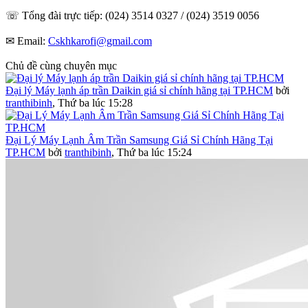
☏ Tổng đài trực tiếp: (024) 3514 0327 / (024) 3519 0056
✉ Email:
Cskhkarofi@gmail.com
Chủ đề cùng chuyên mục
Đại lý Máy lạnh áp trần Daikin giá sỉ chính hãng tại TP.HCM
bởi
tranthibinh
,
Thứ ba lúc 15:28
Đại Lý Máy Lạnh Âm Trần Samsung Giá Sỉ Chính Hãng Tại
TP.HCM
bởi
tranthibinh
,
Thứ ba lúc 15:24