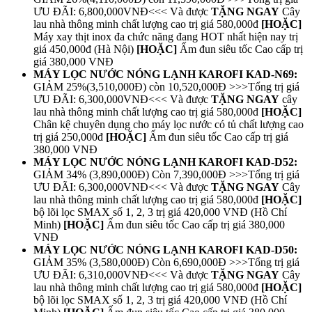
ƯU ĐÃI: 6,800,000VNĐ<<< Và được
TẶNG NGAY
Cây
lau nhà thông minh chất lượng cao trị giá 580,000đ
[HOẶC]
Máy xay thịt inox đa chức năng đang HOT nhất hiện nay trị
giá 450,000đ (Hà Nội)
[HOẶC]
Ấm đun siêu tốc Cao cấp trị
giá 380,000 VNĐ
MÁY LỌC NƯỚC NÓNG LẠNH KAROFI KAD-N69:
GIẢM 25%(3,510,000Đ) còn 10,520,000Đ >>>Tổng trị giá
ƯU ĐÃI: 6,300,000VNĐ<<< Và được
TẶNG NGAY
cây
lau nhà thông minh chất lượng cao trị giá 580,000đ
[HOẶC]
Chân kệ chuyên dụng cho máy lọc nước có tủ chất lượng cao
trị giá 250,000đ
[HOẶC]
Ấm đun siêu tốc Cao cấp trị giá
380,000 VNĐ
MÁY LỌC NƯỚC NÓNG LẠNH KAROFI KAD-D52:
GIẢM 34% (3,890,000Đ) Còn 7,390,000Đ >>>Tổng trị giá
ƯU ĐÃI: 6,300,000VNĐ<<< Và được
TẶNG NGAY
Cây
lau nhà thông minh chất lượng cao trị giá 580,000đ
[HOẶC]
bộ lõi lọc SMAX số 1, 2, 3 trị giá 420,000 VNĐ (Hồ Chí
Minh)
[HOẶC]
Ấm đun siêu tốc Cao cấp trị giá 380,000
VNĐ
MÁY LỌC NƯỚC NÓNG LẠNH KAROFI KAD-D50:
GIẢM 35% (3,580,000Đ) Còn 6,690,000Đ >>>Tổng trị giá
ƯU ĐÃI: 6,310,000VNĐ<<< Và được
TẶNG NGAY
Cây
lau nhà thông minh chất lượng cao trị giá 580,000đ
[HOẶC]
bộ lõi lọc SMAX số 1, 2, 3 trị giá 420,000 VNĐ (Hồ Chí