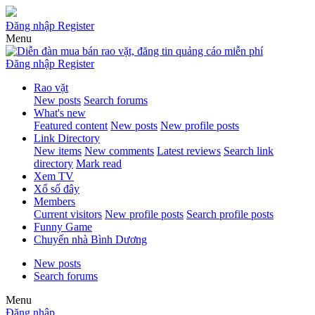
Đăng nhập
Register
Menu
Đăng nhập
Register
Rao vặt
New posts
Search forums
What's new
Featured content
New posts
New profile posts
Link Directory
New items
New comments
Latest reviews
Search link
directory
Mark read
Xem TV
Xổ số đây
Members
Current visitors
New profile posts
Search profile posts
Funny Game
Chuyển nhà Bình Dương
New posts
Search forums
Menu
Đăng nhập