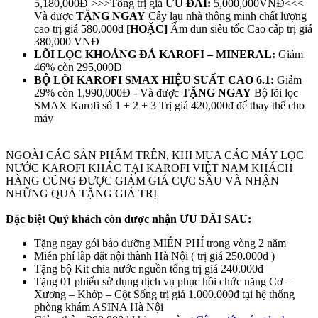
5,180,000Đ >>>Tổng trị giá
ƯU ĐÃI:
5,000,000VNĐ<<<
Và được
TẶNG NGAY
Cây lau nhà thông minh chất lượng
cao trị giá 580,000đ
[HOẶC]
Ấm đun siêu tốc Cao cấp trị giá
380,000 VNĐ
LÕI LỌC KHOÁNG ĐÁ KAROFI – MINERAL:
Giảm
46% còn 295,000Đ
BỘ LÕI KAROFI SMAX HIỆU SUẤT CAO 6.1:
Giảm
29% còn 1,990,000Đ - Và được
TẶNG NGAY
Bộ lõi lọc
SMAX Karofi số 1 + 2 + 3 Trị giá 420,000đ để thay thế cho
máy
NGOÀI CÁC SẢN PHẨM TRÊN, KHI MUA CÁC MÁY LỌC
NƯỚC KAROFI KHÁC TẠI KAROFI VIỆT NAM KHÁCH
HÀNG CŨNG ĐƯỢC GIẢM GIÁ CỰC SÂU VÀ NHẬN
NHỮNG QUÀ TẶNG GIÁ TRỊ
Đặc biệt Quý khách còn được nhận ƯU ĐÃI SAU:
Tặng ngay gói bảo dưỡng MIỄN PHÍ trong vòng 2 năm
Miễn phí lắp đặt nội thành Hà Nội ( trị giá 250.000đ )
Tặng bộ Kit chia nước nguồn tổng trị giá 240.000đ
Tặng 01 phiếu sử dụng dịch vụ phục hồi chức năng Cơ –
Xương – Khớp – Cột Sống trị giá 1.000.000đ tại hệ thống
phòng khám ASINA Hà Nội