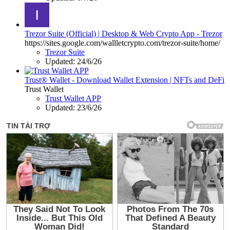
Trezor Suite (Official) | Desktop & Web Crypto App - Trezor
https://sites.google.com/wallletcrypto.com/trezor-suite/home/
Trezor Suite
Updated:
24/6/26
Trust® Wallet - Download Wallet Extension | NFTs and DeFi
Trust Wallet
Trust Wallet APP
Updated:
23/6/26