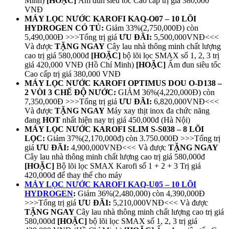
Minh)
[HOẶC]
Ấm đun siêu tốc Cao cấp trị giá 380,000
VNĐ
MÁY LỌC NƯỚC KAROFI KAQ-O07 – 10 LÕI
HYDROGEN CÓ TỦ:
Giảm 33%(2,750,000Đ) còn
5,490,000Đ >>>Tổng trị giá
ƯU ĐÃI:
5,500,000VNĐ<<<
Và được
TẶNG NGAY
Cây lau nhà thông minh chất lượng
cao trị giá 580,000đ
[HOẶC]
bộ lõi lọc SMAX số 1, 2, 3 trị
giá 420,000 VNĐ (Hồ Chí Minh)
[HOẶC]
Ấm đun siêu tốc
Cao cấp trị giá 380,000 VNĐ
MÁY LỌC NƯỚC KAROFI OPTIMUS DOU O-D138 –
2 VÒI 3 CHẾ ĐỘ NƯỚC:
GIẢM 36%(4,220,000Đ) còn
7,350,000Đ >>>Tổng trị giá
ƯU ĐÃI:
6,820,000VNĐ<<<
Và được
TẶNG NGAY
Máy xay thịt inox đa chức năng
đang
HOT
nhất hiện nay trị giá 450,000đ (Hà Nội)
MÁY LỌC NƯỚC KAROFI SLIM S-S038 – 8 LÕI
LỌC:
Giảm 37%(2,170,000đ) còn 3.750.000Đ >>>Tổng trị
giá
ƯU ĐÃI:
4,900,000VNĐ<<< Và được
TẶNG NGAY
Cây lau nhà thông minh chất lượng cao trị giá 580,000đ
[HOẶC]
Bộ lõi lọc SMAX Karofi số 1 + 2 + 3 Trị giá
420,000đ để thay thế cho máy
MÁY LỌC NƯỚC KAROFI KAQ-U05 – 10 LÕI
HYDROGEN
:
Giảm 36%(2,480,000) còn 4,390,000Đ
>>>Tổng trị giá
ƯU ĐÃI:
5,210,000VNĐ<<< Và được
TẶNG NGAY
Cây lau nhà thông minh chất lượng cao trị giá
580,000đ
[HOẶC]
bộ lõi lọc SMAX số 1, 2, 3 trị giá