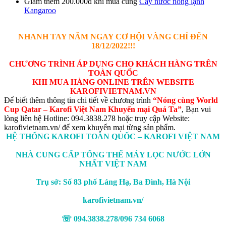
Giảm thêm 200.000đ khi mua cùng
Cây nước nóng lạnh
Kangaroo
NHANH TAY NẮM NGAY CƠ HỘI VÀNG CHỈ ĐẾN
18/12/2022!!!
CHƯƠNG TRÌNH ÁP DỤNG CHO KHÁCH HÀNG TRÊN
TOÀN QUỐC
KHI MUA HÀNG ONLINE TRÊN WEBSITE
KAROFIVIETNAM.VN
Để biết thêm thông tin chi tiết về chương trình
“Nóng cùng World
Cup Qatar – Karofi Việt Nam Khuyến mại Quá Ta”
, Bạn vui
lòng liên hệ Hotline: 094.3838.278 hoặc truy cập Website:
karofivietnam.vn/ để xem khuyến mại từng sản phẩm.
HỆ THỐNG KAROFI TOÀN QUỐC – KAROFI VIỆT NAM
NHÀ CUNG CẤP TỔNG THỂ MÁY LỌC NƯỚC LỚN
NHẤT VIỆT NAM
Trụ sở: Số 83 phố Láng Hạ, Ba Đình, Hà Nội
karofivietnam.vn/
☏ 094.3838.278/096 734 6068