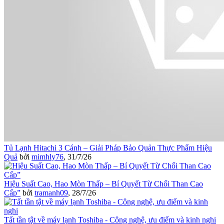
Tủ Lạnh Hitachi 3 Cánh – Giải Pháp Bảo Quản Thực Phẩm Hiệu
Quả
bởi
mimhly76
,
31/7/26
Hiệu Suất Cao, Hao Mòn Thấp – Bí Quyết Từ Chổi Than Cao
Cấp”
bởi
tramanh09
,
28/7/26
Tất tần tật về máy lạnh Toshiba - Công nghệ, ưu điểm và kinh nghi