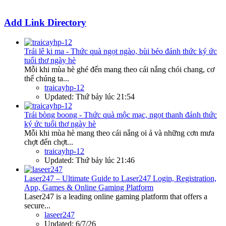
Add Link Directory
Trái lê ki ma - Thức quà ngọt ngào, bùi béo đánh thức ký ức
tuổi thơ ngày hè
Mỗi khi mùa hè ghé đến mang theo cái nắng chói chang, cơ
thể chúng ta...
traicayhp-12
Updated:
Thứ bảy lúc 21:54
Trái bòng boong - Thức quà mộc mạc, ngọt thanh đánh thức
ký ức tuổi thơ ngày hè
Mỗi khi mùa hè mang theo cái nắng oi ả và những cơn mưa
chợt đến chợt...
traicayhp-12
Updated:
Thứ bảy lúc 21:46
Laser247 – Ultimate Guide to Laser247 Login, Registration,
App, Games & Online Gaming Platform
Laser247 is a leading online gaming platform that offers a
secure...
laseer247
Updated:
6/7/26