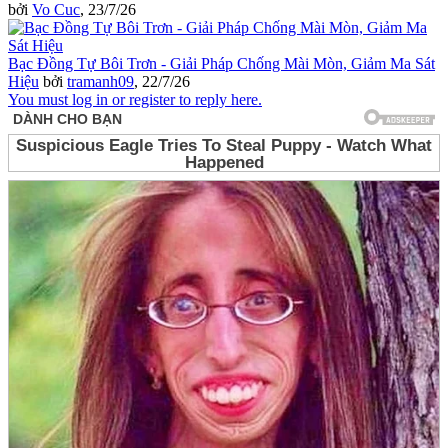
bởi
Vo Cuc
,
23/7/26
Bạc Đồng Tự Bôi Trơn - Giải Pháp Chống Mài Mòn, Giảm Ma Sát
Hiệu
bởi
tramanh09
,
22/7/26
You must log in or register to reply here.