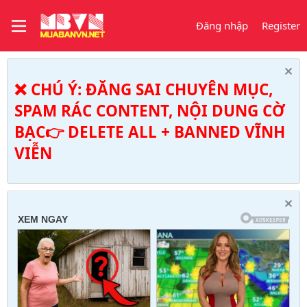
Đăng nhập
Register
❌ CHÚ Ý: ĐĂNG SAI CHUYÊN MỤC,
SPAM RÁC CONTENT, NỘI DUNG CỜ
BẠC👉 DELETE ALL + BANNED VĨNH
VIỄN