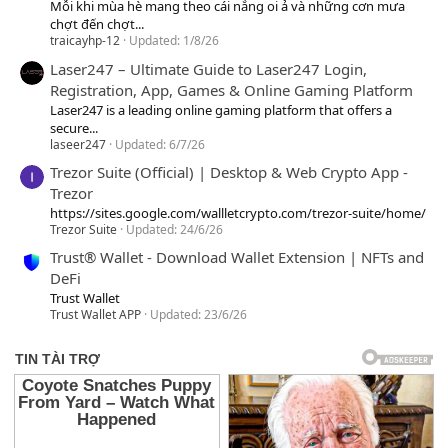
Mỗi khi mùa hè mang theo cái nắng oi ả và những cơn mưa
chợt đến chợt...
traicayhp-12
Updated:
1/8/26
Laser247 – Ultimate Guide to Laser247 Login,
Registration, App, Games & Online Gaming Platform
Laser247 is a leading online gaming platform that offers a
secure...
laseer247
Updated:
6/7/26
Trezor Suite (Official) | Desktop & Web Crypto App -
Trezor
https://sites.google.com/wallletcrypto.com/trezor-suite/home/
Trezor Suite
Updated:
24/6/26
Trust® Wallet - Download Wallet Extension | NFTs and
DeFi
Trust Wallet
Trust Wallet APP
Updated:
23/6/26