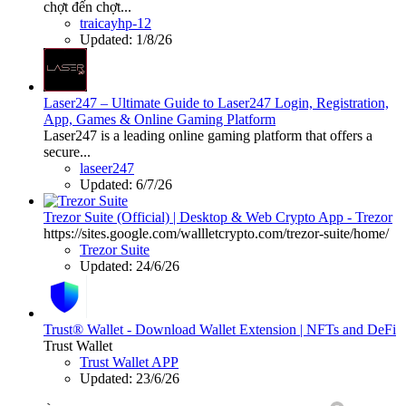
chợt đến chợt...
traicayhp-12
Updated:
1/8/26
Laser247 – Ultimate Guide to Laser247 Login, Registration,
App, Games & Online Gaming Platform
Laser247 is a leading online gaming platform that offers a
secure...
laseer247
Updated:
6/7/26
Trezor Suite (Official) | Desktop & Web Crypto App - Trezor
https://sites.google.com/wallletcrypto.com/trezor-suite/home/
Trezor Suite
Updated:
24/6/26
Trust® Wallet - Download Wallet Extension | NFTs and DeFi
Trust Wallet
Trust Wallet APP
Updated:
23/6/26