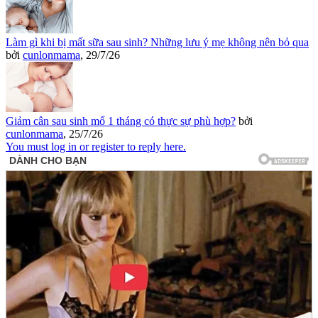
Làm gì khi bị mất sữa sau sinh? Những lưu ý mẹ không nên bỏ qua
bởi
cunlonmama
,
29/7/26
Giảm cân sau sinh mổ 1 tháng có thực sự phù hợp?
bởi
cunlonmama
,
25/7/26
You must log in or register to reply here.