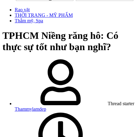
Rao vặt
THỜI TRANG - MỸ PHẨM
Thẫm mỹ, Spa
TPHCM
Niềng răng hô: Có
thực sự tốt như bạn nghĩ?
Thread starter
Thammylamdep