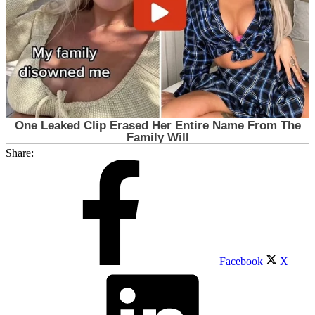
Share:
Facebook
X