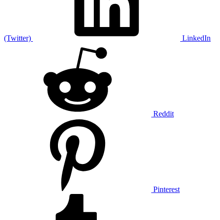
(Twitter)
LinkedIn
Reddit
Pinterest