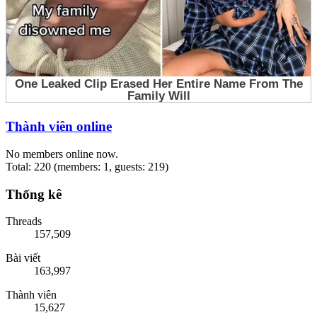
Thành viên online
No members online now.
Total: 220 (members: 1, guests: 219)
Thống kê
Threads
157,509
Bài viết
163,997
Thành viên
15,627