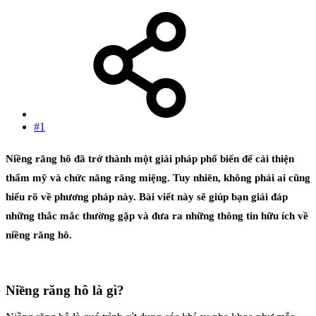
#1
Niềng răng hô đã trở thành một giải pháp phổ biến để cải thiện
thẩm mỹ và chức năng răng miệng. Tuy nhiên, không phải ai cũng
hiểu rõ về phương pháp này. Bài viết này sẽ giúp bạn giải đáp
những thắc mắc thường gặp và đưa ra những thông tin hữu ích về
niềng răng hô.
Niềng răng hô là gì?​