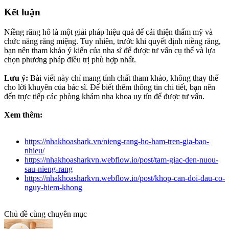
Kết luận​
Niềng răng hô là một giải pháp hiệu quả để cải thiện thẩm mỹ và
chức năng răng miệng. Tuy nhiên, trước khi quyết định niềng răng,
bạn nên tham khảo ý kiến của nha sĩ để được tư vấn cụ thể và lựa
chọn phương pháp điều trị phù hợp nhất.
Lưu ý:
Bài viết này chỉ mang tính chất tham khảo, không thay thế
cho lời khuyên của bác sĩ. Để biết thêm thông tin chi tiết, bạn nên
đến trực tiếp các phòng khám nha khoa uy tín để được tư vấn.
Xem thêm:
https://nhakhoashark.vn/nieng-rang-ho-ham-tren-gia-bao-
nhieu/
https://nhakhoasharkvn.webflow.io/post/tam-giac-den-nuou-
sau-nieng-rang
https://nhakhoasharkvn.webflow.io/post/khop-can-doi-dau-co-
nguy-hiem-khong
Chủ đề cùng chuyên mục