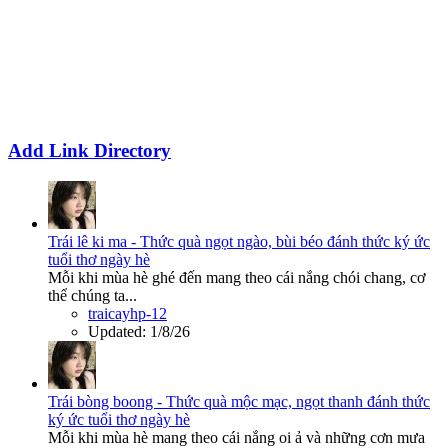
Add Link Directory
Trái lê ki ma - Thức quà ngọt ngào, bùi béo đánh thức ký ức
tuổi thơ ngày hè
Mỗi khi mùa hè ghé đến mang theo cái nắng chói chang, cơ
thể chúng ta...
traicayhp-12
Updated:
1/8/26
Trái bòng boong - Thức quà mộc mạc, ngọt thanh đánh thức
ký ức tuổi thơ ngày hè
Mỗi khi mùa hè mang theo cái nắng oi ả và những cơn mưa