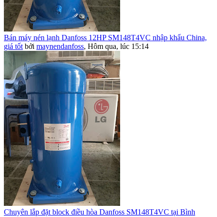
Bán máy nén lạnh Danfoss 12HP SM148T4VC nhập khẩu China,
giá tốt
bởi
maynendanfoss
,
Hôm qua, lúc 15:14
Chuyên lắp đặt block điều hòa Danfoss SM148T4VC tại Bình