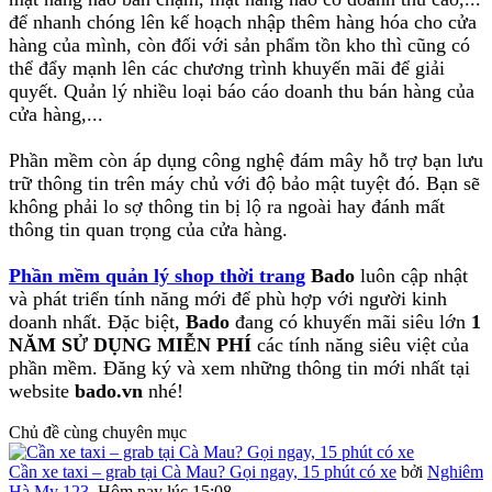
để nhanh chóng lên kế hoạch nhập thêm hàng hóa cho cửa
hàng của mình, còn đối với sản phẩm tồn kho thì cũng có
thể đẩy mạnh lên các chương trình khuyến mãi để giải
quyết. Quản lý nhiều loại báo cáo doanh thu bán hàng của
cửa hàng,...
Phần mềm còn áp dụng công nghệ đám mây hỗ trợ bạn lưu
trữ thông tin trên máy chủ với độ bảo mật tuyệt đó. Bạn sẽ
không phải lo sợ thông tin bị lộ ra ngoài hay đánh mất
thông tin quan trọng của cửa hàng.
Phần mềm quản lý shop thời trang
Bado
luôn cập nhật
và phát triển tính năng mới để phù hợp với người kinh
doanh nhất. Đặc biệt,
Bado
đang có khuyến mãi siêu lớn
1
NĂM SỬ DỤNG MIỄN PHÍ
các tính năng siêu việt của
phần mềm. Đăng ký và xem những thông tin mới nhất tại
website
bado.vn
nhé!
Chủ đề cùng chuyên mục
Cần xe taxi – grab tại Cà Mau? Gọi ngay, 15 phút có xe
bởi
Nghiêm
Hà My 123
,
Hôm nay lúc 15:08