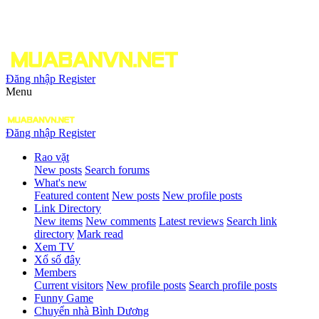
Đăng nhập
Register
Menu
Đăng nhập
Register
Rao vặt
New posts
Search forums
What's new
Featured content
New posts
New profile posts
Link Directory
New items
New comments
Latest reviews
Search link
directory
Mark read
Xem TV
Xổ số đây
Members
Current visitors
New profile posts
Search profile posts
Funny Game
Chuyển nhà Bình Dương