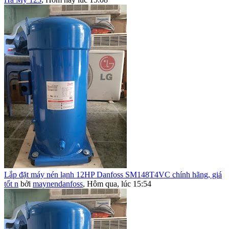
Lắp đặt máy nén lạnh 12HP Danfoss SM148T4VC chính hãng, giá
tốt n
bởi
maynendanfoss
,
Hôm qua, lúc 15:54