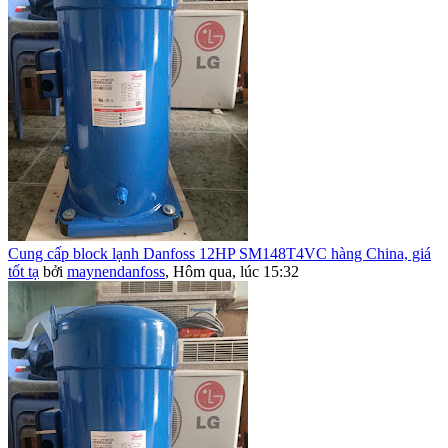
Cung cấp block lạnh Danfoss 12HP SM148T4VC hàng China, giá
tốt tạ
bởi
maynendanfoss
,
Hôm qua, lúc 15:32