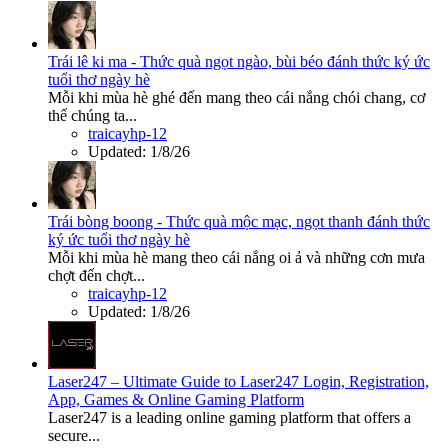
Trái lê ki ma - Thức quà ngọt ngào, bùi béo đánh thức ký ức
tuổi thơ ngày hè
Mỗi khi mùa hè ghé đến mang theo cái nắng chói chang, cơ
thể chúng ta...
traicayhp-12
Updated:
1/8/26
Trái bòng boong - Thức quà mộc mạc, ngọt thanh đánh thức
ký ức tuổi thơ ngày hè
Mỗi khi mùa hè mang theo cái nắng oi ả và những cơn mưa
chợt đến chợt...
traicayhp-12
Updated:
1/8/26
Laser247 – Ultimate Guide to Laser247 Login, Registration,
App, Games & Online Gaming Platform
Laser247 is a leading online gaming platform that offers a
secure...