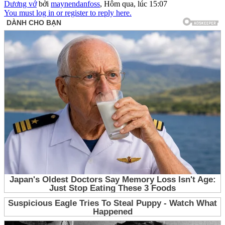
Dương vớ
bởi
maynendanfoss
,
Hôm qua, lúc 15:07
You must log in or register to reply here.