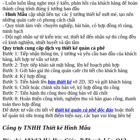
- Luôn luôn lắng nghe mọi ý kiến, phản hồi của khách hàng để hoàn
thành công trình đúng ý tưởng ban đầu
-
Hình Mẫu
cập nhật liên tục các ý tưởng thiết kế mới mẻ, tạo nên
những quán cafe có phong cách chất
- Quy trình làm việc chuyên nghiệp, bài bản, có hợp đồng rõ ràng,
minh bạch
- Đội ngũ nhân sự từ kiến trúc sư, thiết kế đến nhân sự thi công đều
có kinh nghiệm, nhiệt huyết và tận tâm
Quy trình cung cấp dịch vụ thiết kế quán cà phê
Bước 1: Tiếp nhận thông tin, ý tưởng và yêu cầu ban đầu của khách
hàng, kết hợp tư vấn sơ lược
Bước 2: Trực tiếp khảo sát mặt bằng, lên kế hoạch phù hợp
Bước 3: Gửi báo giá thi công quán cafe chi tiết cho khách hàng
Bước 4: Ký hợp đồng
Bước 5: Tiến hành lên
bản thiết kế
vẽ 2D, 3D và gửi khách hàng
Bước 6: Chốt hoặc chỉnh sửa bản vẽ, ký hợp đồng thi công
Bước 7: Tiến hành thi công theo đúng bản vẽ đã chốt
Bước 8: Hoàn thiện công trình, nghiệm thu và bàn giao công, thanh
toán theo hợp đồng
Để được tư vấn chi tiết về
thiết kế quán cà phê độc đáo
hoặc thiết
kế quán trà sữa trong thời điểm hiện nay, các bạn vui lòng liên hệ
Công ty TNHH Thiết kế Hình Mẫu