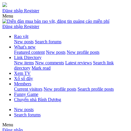
Đăng nhập
Register
Menu
Đăng nhập
Register
Rao vặt
New posts
Search forums
What's new
Featured content
New posts
New profile posts
Link Directory
New items
New comments
Latest reviews
Search link
directory
Mark read
Xem TV
Xổ số đây
Members
Current visitors
New profile posts
Search profile posts
Funny Game
Chuyển nhà Bình Dương
New posts
Search forums
Menu
Đăng nhập