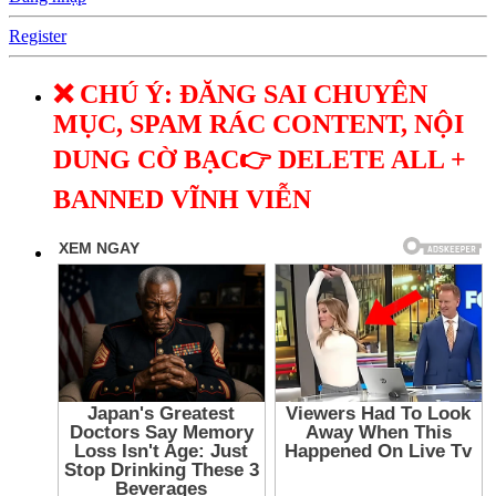
Register
❌ CHÚ Ý: ĐĂNG SAI CHUYÊN
MỤC, SPAM RÁC CONTENT, NỘI
DUNG CỜ BẠC👉 DELETE ALL +
BANNED VĨNH VIỄN