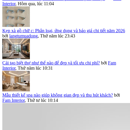
Interior
,
Hôm qua, lúc 11:04
Kẹp xà gồ chữ c: Phân loại, ứng dụng và báo giá chi tiết năm 2026
bởi
langtumuadong
,
Thứ năm lúc 23:43
Cải tạo biệt thự như thế nào để đẹp và tối ưu chi phí?
bởi
Fam
Interior
,
Thứ năm lúc 10:31
Mẫu thiết kế spa nào giúp không gian đẹp và thu hút khách?
bởi
Fam Interior
,
Thứ tư lúc 10:14