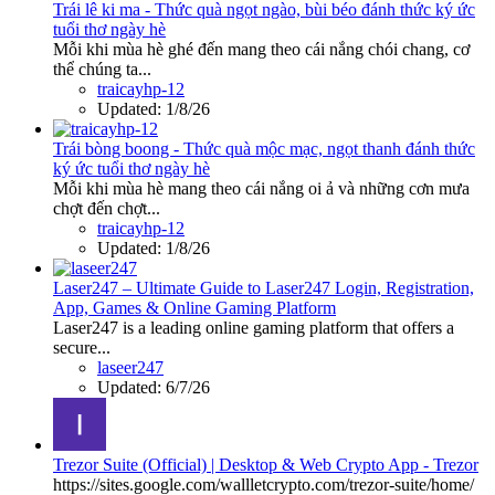
Trái lê ki ma - Thức quà ngọt ngào, bùi béo đánh thức ký ức
tuổi thơ ngày hè
Mỗi khi mùa hè ghé đến mang theo cái nắng chói chang, cơ
thể chúng ta...
traicayhp-12
Updated:
1/8/26
Trái bòng boong - Thức quà mộc mạc, ngọt thanh đánh thức
ký ức tuổi thơ ngày hè
Mỗi khi mùa hè mang theo cái nắng oi ả và những cơn mưa
chợt đến chợt...
traicayhp-12
Updated:
1/8/26
Laser247 – Ultimate Guide to Laser247 Login, Registration,
App, Games & Online Gaming Platform
Laser247 is a leading online gaming platform that offers a
secure...
laseer247
Updated:
6/7/26
Trezor Suite (Official) | Desktop & Web Crypto App - Trezor
https://sites.google.com/wallletcrypto.com/trezor-suite/home/