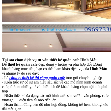
Tại sao chọn dịch vụ tư vấn thiết kế quán cafe Hình Mẫu
Để
thiết kế quán cafe
đẹp, đúng ý tưởng và phù hợp đối tượng
khách hàng mục tiêu, bạn có thể tham khảo dịch vụ của
Hình Mẫu
vì những lý do sau đây:
- Là
công ty thiết kế thi công quán cafe
trọn gói chuyên nghiệp
- Kiến trúc sư có sự am hiểu sâu sắc về các mô hình kinh doanh
cafe, đưa ra những tư vấn hữu ích để khách hàng chọn nội thất phù
hợp
- Nhận thiết kế đa dạng các mô hình cafe sân vườn, văn phòng, cafe
vintage,… diện tích từ nhỏ đến lớn
- Hoàn thành đúng tiến độ như hợp đồng, không trễ hẹn, không kéo
dài thời gian