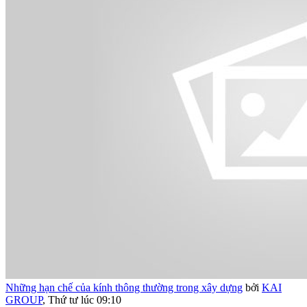
Những hạn chế của kính thông thường trong xây dựng
bởi
KAI
GROUP
,
Thứ tư lúc 09:10