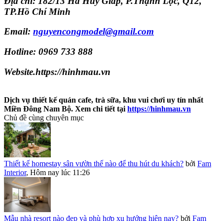
Địa chỉ: 182/13 Hà Huy Giáp, P.Thạnh Lộc, Q12,
TP.Hồ Chí Minh
Email:
nguyencongmodel@gmail.com
Hotline: 0969 733 888
Website.https://hinhmau.vn
Dịch vụ thiết kế quán cafe, trà sữa, khu vui chơi uy tín nhất
Miền Đông Nam Bộ. Xem chi tiết tại
https://hinhmau.vn
Chủ đề cùng chuyên mục
Thiết kế homestay sân vườn thế nào để thu hút du khách?
bởi
Fam
Interior
,
Hôm nay lúc 11:26
Mẫu nhà resort nào đẹp và phù hợp xu hướng hiện nay?
bởi
Fam