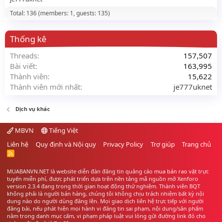
Total: 136 (members: 1, guests: 135)
Thống kê
Threads
157,507
Bài viết
163,995
Thành viên
15,622
Thành viên mới nhất
je777uknet
Dịch vụ khác
MBVN
Tiếng Việt
Liên hệ
Quy định và Nội quy
Privacy Policy
Trợ giúp
Trang chủ
R
S
S
MUABANVN.NET là website diễn đàn đăng tin quảng cáo
mua bán rao vặt
trực
tuyến miễn phí, được phát triển dựa trên nền tảng mã nguồn mở Xenforo
version 2.3.4 đang trong thời gian hoạt động thử nghiệm. Thành viên BQT
không phải là người bán hàng, chúng tôi không chịu trách nhiệm bất kỳ nội
dung nào do người dùng đăng lên. Mọi giao dịch liên hệ trực tiếp với người
đăng bài, nếu phát hiện mọi hành vi đăng tin sai phạm, nội dung/sản phẩm
nằm trong danh mục cấm, vi phạm pháp luật vui lòng gửi đường link đó cho