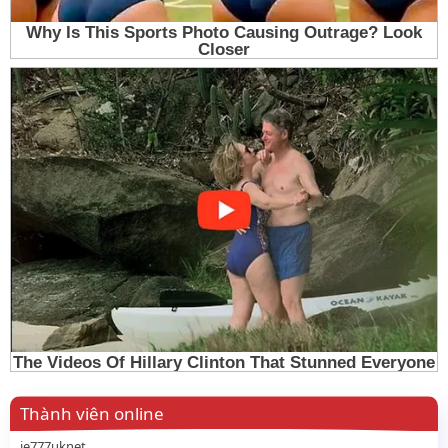
Thành viên online
je777uknet