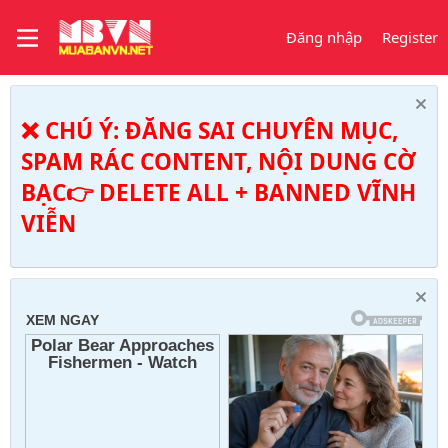
Đăng nhập
Register
❌ CHÚ Ý: ĐĂNG SAI CHUYÊN MỤC,
SPAM RÁC CONTENT, NỘI DUNG CỜ
BẠC👉 DELETE ALL + BANNED VĨNH
VIỄN