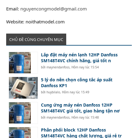
Email:
nguyencongmodel@gmail.com
Website: noithatmodel.com
CHỦ ĐỀ CÙNG CHUYÊN MỤC
Lắp đặt máy nén lạnh 12HP Danfoss
SM148T4VC chính hãng, giá tốt n
bởi
maynendanfoss
,
Hôm nay lúc 15:54
5 lý do nên chọn công tắc áp suất
Danfoss KP1
bởi
huybilalo
,
Hôm nay lúc 15:49
Cung ứng máy nén Danfoss 12HP
SM148T4VC giá tốt, giao hàng tận nơ
bởi
maynendanfoss
,
Hôm nay lúc 15:48
Phân phối block 12HP Danfoss
SM148T4VC hàng chất lượng, giá rẻ tr