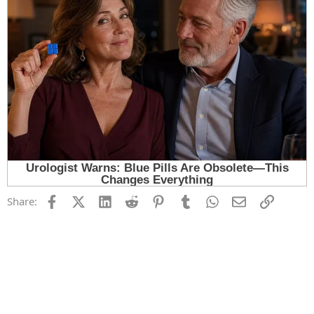
Facebook
X (Twitter)
LinkedIn
Reddit
Pinterest
Tumblr
WhatsApp
Email
Link
Share: