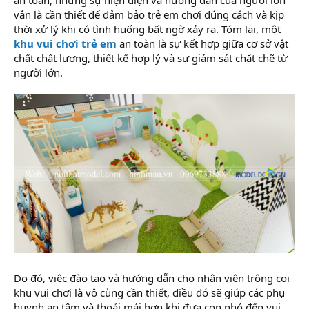
an toàn, nhưng sự hiện diện và hướng dẫn của người lớn
vẫn là cần thiết để đảm bảo trẻ em chơi đúng cách và kịp
thời xử lý khi có tình huống bất ngờ xảy ra. Tóm lại, một
khu vui chơi trẻ em
an toàn là sự kết hợp giữa cơ sở vật
chất chất lượng, thiết kế hợp lý và sự giám sát chặt chẽ từ
người lớn.
Do đó, việc đào tạo và hướng dẫn cho nhân viên trông coi
khu vui chơi là vô cùng cần thiết, điều đó sẽ giúp các phụ
huynh an tâm và thoải mái hơn khi đưa con nhỏ đến vui