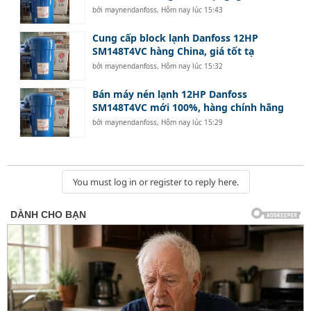
bởi
maynendanfoss
,
Hôm nay lúc 15:43
Cung cấp block lạnh Danfoss 12HP
SM148T4VC hàng China, giá tốt tạ
bởi
maynendanfoss
,
Hôm nay lúc 15:32
Bán máy nén lạnh 12HP Danfoss
SM148T4VC mới 100%, hàng chính hãng
bởi
maynendanfoss
,
Hôm nay lúc 15:29
You must log in or register to reply here.