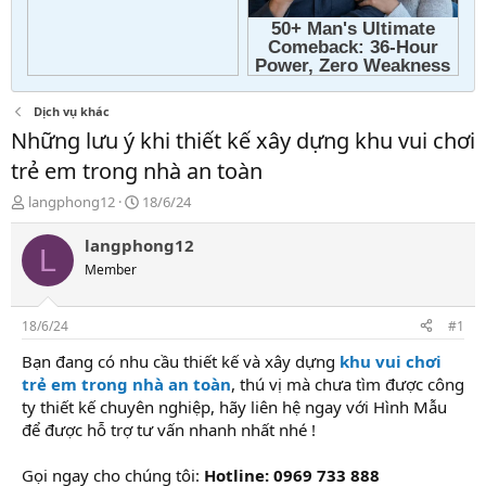
Dịch vụ khác
Những lưu ý khi thiết kế xây dựng khu vui chơi
trẻ em trong nhà an toàn
T
N
langphong12
18/6/24
h
g
r
à
langphong12
L
e
y
Member
a
g
d
ử
s
i
18/6/24
#1
t
a
Bạn đang có nhu cầu thiết kế và xây dựng
khu vui chơi
r
trẻ em trong nhà
an toàn
, thú vị mà chưa tìm được công
t
ty thiết kế chuyên nghiệp, hãy liên hệ ngay với Hình Mẫu
e
để được hỗ trợ tư vấn nhanh nhất nhé !
r
Gọi ngay cho chúng tôi:
Hotline: 0969 733 888