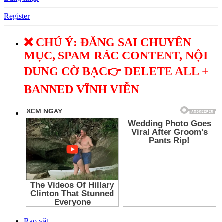
Register
❌ CHÚ Ý: ĐĂNG SAI CHUYÊN
MỤC, SPAM RÁC CONTENT, NỘI
DUNG CỜ BẠC👉 DELETE ALL +
BANNED VĨNH VIỄN
Rao vặt