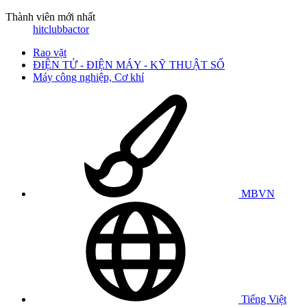
Thành viên mới nhất
hitclubbactor
Rao vặt
ĐIỆN TỬ - ĐIỆN MÁY - KỸ THUẬT SỐ
Máy công nghiệp, Cơ khí
MBVN
Tiếng Việt