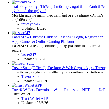
Trái bòng boong - Thức quà mộc mạc, ngọt thanh đánh thức
ký ức tuổi thơ ngày hè
Mỗi khi mùa hè mang theo cái nắng oi ả và những cơn mưa
chợt đến chợt...
traicayhp-12
Updated:
1/8/26
Laser247 – Ultimate Guide to Laser247 Login, Registration,
App, Games & Online Gaming Platform
Laser247 is a leading online gaming platform that offers a
secure...
laseer247
Updated:
6/7/26
Trezor Suite (Official) | Desktop & Web Crypto App - Trezor
https://sites.google.com/wallletcrypto.com/trezor-suite/home/
Trezor Suite
Updated:
24/6/26
Trust® Wallet - Download Wallet Extension | NFTs and DeFi
Trust Wallet
Trust Wallet APP
Updated:
23/6/26