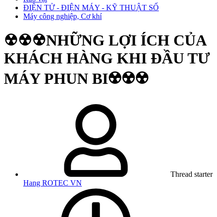
ĐIỆN TỬ - ĐIỆN MÁY - KỸ THUẬT SỐ
Máy công nghiệp, Cơ khí
☢☢☢NHỮNG LỢI ÍCH CỦA
KHÁCH HÀNG KHI ĐẦU TƯ
MÁY PHUN BI☢️☢️☢️
Thread starter
Hang ROTEC VN