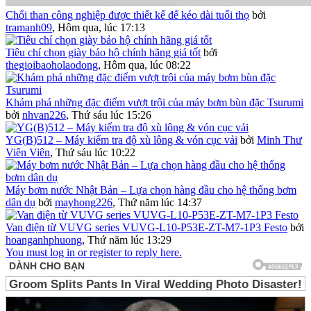
Chổi than công nghiệp được thiết kế để kéo dài tuổi thọ
bởi
tramanh09
,
Hôm qua, lúc 17:13
Tiêu chí chọn giày bảo hộ chính hãng giá tốt
bởi
thegioibaoholaodong
,
Hôm qua, lúc 08:22
Khám phá những đặc điểm vượt trội của máy bơm bùn đặc Tsurumi
bởi
nhvan226
,
Thứ sáu lúc 15:26
YG(B)512 – Máy kiểm tra độ xù lông & vón cục vải
bởi
Minh Thư
Viên Viên
,
Thứ sáu lúc 10:22
Máy bơm nước Nhật Bản – Lựa chọn hàng đầu cho hệ thống bơm
dân dụ
bởi
mayhong226
,
Thứ năm lúc 14:37
Van điện từ VUVG series VUVG-L10-P53E-ZT-M7-1P3 Festo
bởi
hoanganhphuong
,
Thứ năm lúc 13:29
You must log in or register to reply here.