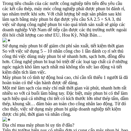
Trong tiêu chuẩn của các nước công nghiệp tiên tiến đều yêu cầu
các kết cấu thép, máy móc công nghiệp phải được phun bi đánh rỉ,
tạo nhám trước khi sơn. Với chất lượng bề mặt sản phẩm sau khi
làm sạch bằng máy phun bi đạt được yêu cầu SA 2.5 ÷ SA 3, thì
việc sử dụng công nghệ phun bi vào quá trình sản xuất sẽ giúp các
doanh nghiệp Việt Nam dễ tiếp cận được các thị trường nước ngoài
đòi hỏi chất lượng cao như EU, Hoa Kỳ, Nhật Bản…
Sử dụng máy phun bi để giảm chi phí sản xuất, tiết kiệm thời gian
So với việc sử dụng 5 – 10 nhân công cho 1 lần đánh cọ rỉ sét thủ
công thì việc dùng máy phun bi sẽ nhanh hơn, sạch hơn, đồng đều
hơn. Công nghệ phun bi loại bỏ triệt để các loại tạp chất cả ở những
ngóc ngách khó làm sạch nhất mà không tốn sức lao động và tiết
kiệm diện tích làm việc.
Máy phun bi có tính tự động hoá cao, chỉ cần tối thiểu 1 người là đã
hoàn toàn có thể vận hành được dễ dàng.
Một mẻ làm sạch của máy chỉ mất thời gian vài phút, nhanh hơn rất
nhiều so với cả buổi làm bằng tay. Đặc biệt, máy phun bi có thể làm
sạch hiệu quả cả những chi tiết có kích thước lớn như thép tấm, dầm
thép, khung sắt… đảm bảo an toàn cho công nhân lao động. Từ đó
cho thấy, việc sử dụng máy phun bi giúp doanh nghiệp tiết kiệm
được chi phí, thời gian và nhân công.
Địa chỉ mua máy phun bi uy tín ở đâu?
Trên thị trường hiện nay có nhiều đơn vị cung cấp máy phun bi, bao