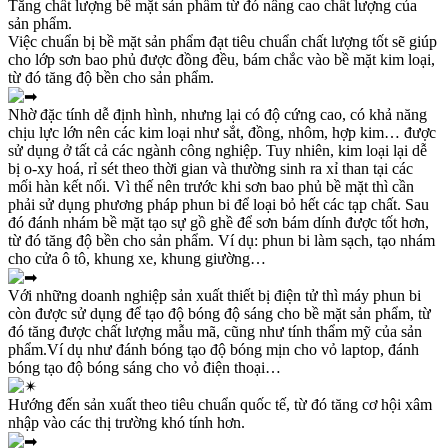
Tăng chất lượng bề mặt sản phẩm từ đó nâng cao chất lượng của
sản phẩm.
Việc chuẩn bị bề mặt sản phẩm đạt tiêu chuẩn chất lượng tốt sẽ giúp
cho lớp sơn bao phủ được đồng đều, bám chắc vào bề mặt kim loại,
từ đó tăng độ bền cho sản phẩm.
Nhờ đặc tính dễ định hình, nhưng lại có độ cứng cao, có khả năng
chịu lực lớn nên các kim loại như sắt, đồng, nhôm, hợp kim… được
sử dụng ở tất cả các ngành công nghiệp. Tuy nhiên, kim loại lại dễ
bị o-xy hoá, rỉ sét theo thời gian và thường sinh ra xỉ than tại các
mối hàn kết nối. Vì thế nên trước khi sơn bao phủ bề mặt thì cần
phải sử dụng phương pháp phun bi để loại bỏ hết các tạp chất. Sau
đó đánh nhám bề mặt tạo sự gồ ghề để sơn bám dính được tốt hơn,
từ đó tăng độ bền cho sản phẩm. Ví dụ: phun bi làm sạch, tạo nhám
cho cửa ô tô, khung xe, khung giường…
Với những doanh nghiệp sản xuất thiết bị điện tử thì máy phun bi
còn được sử dụng để tạo độ bóng độ sáng cho bề mặt sản phẩm, từ
đó tăng được chất lượng mẫu mã, cũng như tính thẩm mỹ của sản
phẩm.Ví dụ như đánh bóng tạo độ bóng mịn cho vỏ laptop, đánh
bóng tạo độ bóng sáng cho vỏ điện thoại…
Hướng đến sản xuất theo tiêu chuẩn quốc tế, từ đó tăng cơ hội xâm
nhập vào các thị trường khó tính hơn.