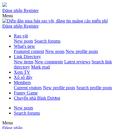
Đăng nhập
Register
Menu
Đăng nhập
Register
Rao vặt
New posts
Search forums
What's new
Featured content
New posts
New profile posts
Link Directory
New items
New comments
Latest reviews
Search link
directory
Mark read
Xem TV
Xổ số đây
Members
Current visitors
New profile posts
Search profile posts
Funny Game
Chuyển nhà Bình Dương
New posts
Search forums
Menu
Đăng nhập