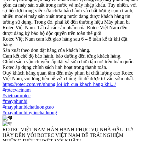
gồm cả máy sản xuất trong nước và máy nhập khẩu. Tuy nhiên, với
sự tiện lợi trong việc sửa chữa bảo hành và chất lượng cạnh tranh,
nhiều model máy sản xuất trong nước đang được khách hàng tin
tưởng sử dụng. Trong đó, phải kể đến thương hiệu Máy phun bi
Rotec Việt Nam. Tất cả các sản phẩm của Rotec Việt Nam đều
được đăng ký bảo hộ độc quyền trên toàn thế giới.
Rotec Việt Nam cam kết giao hàng sau 6 – 8 tuần kể từ khi đặt
hàng.
Sản xuất theo đơn đặt hàng của khách hàng.
Cam kết chế độ bảo hành, bảo dưỡng đến từng khách hàng.
Chính sách vận chuyển lắp đặt và sửa chữa tận nơi trên toàn quốc.
Rotec áp dụng chính sách linh hoạt trong thanh toán.
Quý khách hàng quan tâm đến máy phun bi chất lượng cao Rotec
Việt Nam, vui lòng liên hệ với chúng tôi để được tư vấn sớm nhất.
https://rotec.com.vn/nhung-loi-ich-cua-khach-hang-khi.../
#rotecvietnam
#vietnamrotec
#mayphunbi
#mayphunbichatluongcao
#mayphunbiuytinchatluong
ROTEC VIỆT NAM HÂN HẠNH PHỤC VỤ NHÀ ĐẦU TƯ!
HÃY ĐẾN VỚI ROTEC VIỆT NAM ĐỂ TRẢI NGHIỆM
NHỮNG ĐIỀU TUYỆT VỜI NHẤT!