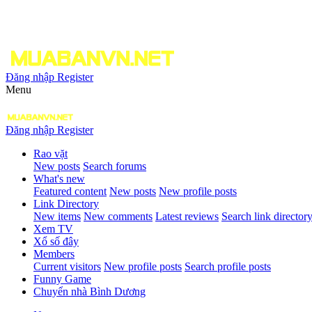
Đăng nhập
Register
Menu
Đăng nhập
Register
Rao vặt
New posts
Search forums
What's new
Featured content
New posts
New profile posts
Link Directory
New items
New comments
Latest reviews
Search link director
Xem TV
Xổ số đây
Members
Current visitors
New profile posts
Search profile posts
Funny Game
Chuyển nhà Bình Dương