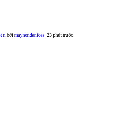
t n
bởi
maynendanfoss
,
23 phút trước