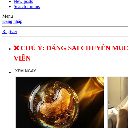
New posts
Search forums
Menu
Đăng nhập
Register
❌ CHÚ Ý: ĐĂNG SAI CHUYÊN MỤC
VIỄN