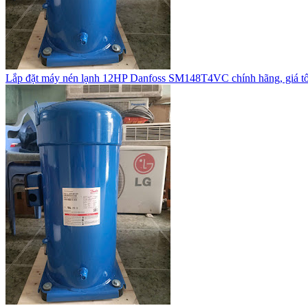
Lắp đặt máy nén lạnh 12HP Danfoss SM148T4VC chính hãng, giá tố