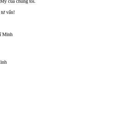
 Mỹ của chúng tôi.
tư vấn!
í Minh
Minh