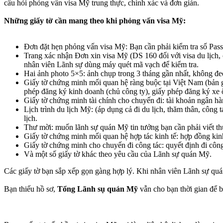
câu hỏi phỏng vấn visa Mỹ trung thực, chính xác và đơn giản.
Những giấy tờ cần mang theo khi phỏng vấn visa Mỹ:
Đơn đặt hẹn phỏng vấn visa Mỹ: Bạn cần phải kiểm tra số Passp
Trang xác nhận Đơn xin visa Mỹ (DS 160 đối với visa du lịch, 
nhân viên Lãnh sự dùng máy quét mã vạch để kiểm tra.
Hai ảnh photo 5×5: ảnh chụp trong 3 tháng gần nhất, không đeo
Giấy tờ chứng minh mối quan hệ ràng buộc tại Việt Nam (bản g
phép đăng ký kinh doanh (chủ công ty), giấy phép đăng ký xe
Giấy tờ chứng minh tài chính cho chuyến đi: tài khoản ngân hàn
Lịch trình du lịch Mỹ: (áp dụng cả đi du lịch, thăm thân, công t
lịch.
Thư mời: muốn lãnh sự quán Mỹ tin tưởng bạn cần phải viết thư
Giấy tờ chứng minh mối quan hệ hợp tác kinh tế: hợp đồng kinh 
Giấy tờ chứng minh cho chuyến đi công tác: quyết định đi côn
Và một số giấy tờ khác theo yêu cầu của Lãnh sự quán Mỹ.
Các giấy tờ bạn sắp xếp gọn gàng hợp lý. Khi nhân viên Lãnh sự quán
Bạn thiếu hồ sơ,
Tổng Lãnh sụ quán Mỹ
vẫn cho bạn thời gian để b