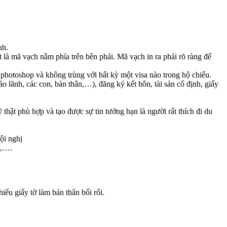
nh.
 là mã vạch nằm phía trên bên phải. Mã vạch in ra phải rõ ràng để
 photoshop và không trùng với bất kỳ một visa nào trong hộ chiếu.
lãnh, các con, bản thân,…), đăng ký kết hôn, tài sản cố định, giấy
ỹ thật phù hợp và tạo được sự tin tưởng bạn là người rất thích đi du
ội nghị
g,….
iếu giấy tờ làm bản thân bối rối.