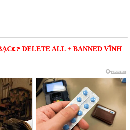
BẠC👉 DELETE ALL + BANNED VĨNH