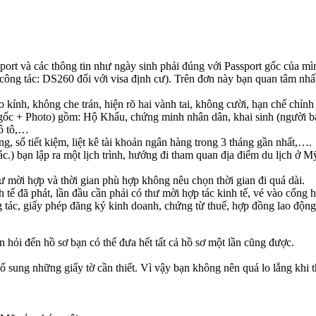
ort và các thông tin như ngày sinh phải đúng với Passport gốc của mì
công tác: DS260 đối với visa định cư). Trên đơn này bạn quan tâm nhất
 kính, không che trán, hiện rõ hai vành tai, không cười, hạn chế chỉnh
ốc + Photo) gồm: Hộ Khẩu, chứng minh nhân dân, khai sinh (người bảo 
 ô tô,…
g, sổ tiết kiệm, liệt kê tài khoản ngân hàng trong 3 tháng gần nhất,….
ác.) bạn lập ra một lịch trình, hướng đi tham quan địa điểm du lịch ở M
 mời hợp và thời gian phù hợp không nêu chọn thời gian đi quá dài.
tế đã phát, lần đầu cần phải có thư mời hợp tác kinh tế, vé vào cổng h
g tác, giấy phép đăng ký kinh doanh, chứng từ thuế, hợp đồng lao độn
 hỏi đến hồ sơ bạn có thể đưa hết tất cả hồ sơ một lần cũng được.
ổ sung những giấy tờ cần thiết. Vì vậy bạn không nên quá lo lắng khi th