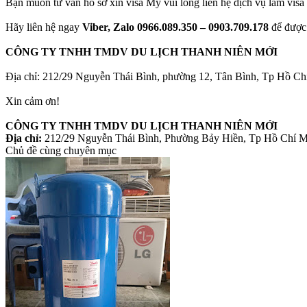
Bạn muốn tư vấn hồ sơ xin visa Mỹ vui lòng liên hệ dịch vụ làm visa
Hãy liên hệ ngay
Viber, Zalo 0966.089.350 – 0903.709.178
để được 
CÔNG TY TNHH TMDV DU LỊCH THANH NIÊN MỚI
Địa chỉ: 212/29 Nguyễn Thái Bình, phường 12, Tân Bình, Tp Hồ Ch
Xin cảm ơn!
CÔNG TY TNHH TMDV DU LỊCH THANH NIÊN MỚI
Địa chỉ:
212/29 Nguyễn Thái Bình, Phường Bảy Hiền, Tp Hồ Chí 
Chủ đề cùng chuyên mục