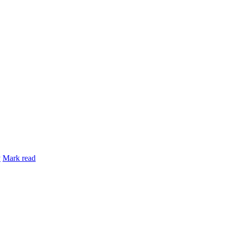
y
Mark read