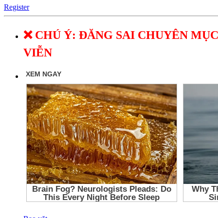
Register
❌ CHÚ Ý: ĐĂNG SAI CHUYÊN MỤC
VIỄN