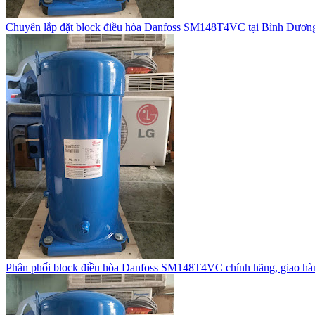
Chuyên lắp đặt block điều hòa Danfoss SM148T4VC tại Bình Dươn
Phân phối block điều hòa Danfoss SM148T4VC chính hãng, giao hà