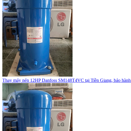
Thay máy nén 12HP Danfoss SM148T4VC tại Tiền Giang, bảo hành