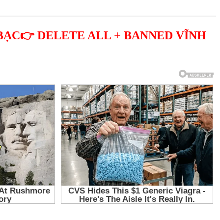
BẠC👉 DELETE ALL + BANNED VĨNH