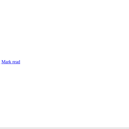
y
Mark read