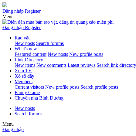
Đăng nhập
Register
Menu
Đăng nhập
Register
Rao vặt
New posts
Search forums
What's new
Featured content
New posts
New profile posts
Link Directory
New items
New comments
Latest reviews
Search link director
Xem TV
Xổ số đây
Members
Current visitors
New profile posts
Search profile posts
Funny Game
Chuyển nhà Bình Dương
New posts
Search forums
Menu
Đăng nhập