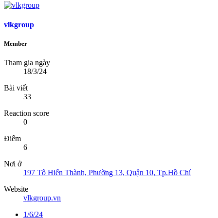
vlkgroup
Member
Tham gia ngày
18/3/24
Bài viết
33
Reaction score
0
Điểm
6
Nơi ở
197 Tô Hiến Thành, Phường 13, Quận 10, Tp.Hồ Chí
Website
vlkgroup.vn
1/6/24