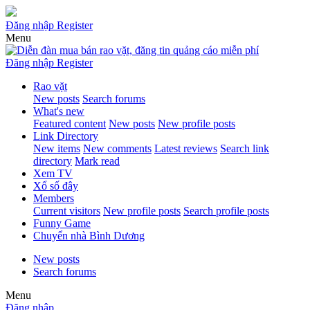
Đăng nhập
Register
Menu
Đăng nhập
Register
Rao vặt
New posts
Search forums
What's new
Featured content
New posts
New profile posts
Link Directory
New items
New comments
Latest reviews
Search link
directory
Mark read
Xem TV
Xổ số đây
Members
Current visitors
New profile posts
Search profile posts
Funny Game
Chuyển nhà Bình Dương
New posts
Search forums
Menu
Đăng nhập