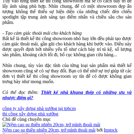
Tùy vào từng thiết kế thi công showroom mà sẽ có cách bày trí để
lấy ánh sáng phù hợp. Nhìn chung, để có một showroom đẹp ấn
tượng không thể thiếu sự hiện diện của những chiếc đèn chiếu
spotlight tập trung ánh sáng tạo điểm nhấn và chiều sâu cho sản
phẩm.
- Tạo cảm giác thoải mái cho khách hàng
Bất kể là thiết kế thi công showroom nhỏ hay lớn đều phải tạo được
cảm giác thoải mái, gần gũi cho khách hàng khi bước vào. Điều này
được quyết định bởi nhiều yếu tố như cách bày trí tủ kệ, số lượng
sản phẩm, khoảng cách lối đi, bố cục không gian cửa hàng...
Nhìn chung, tùy vào đặc tính của từng loại sản phẩm mà thiết kế
showroom cũng sẽ có sự thay đổi. Bạn có thể nhờ sự trợ giúp từ các
đơn vị thiết kế thi công showroom uy tín để có được không gian
trưng bày như mong muốn.
Có thể đọc thêm:
Thiết kế nhà khung thép có những ưu và
nhược điểm gì?
công ty xây dựng nhà xưởng tại tphcm
thi công xây dựng nhà xưởng
Chủ đề cùng chuyên mục
Nệm cao su thiên nhiên 20cm, trở mình thoải mái
bởi
Instock