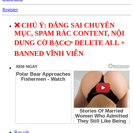
Register
❌ CHÚ Ý: ĐĂNG SAI CHUYÊN
MỤC, SPAM RÁC CONTENT, NỘI
DUNG CỜ BẠC👉 DELETE ALL +
BANNED VĨNH VIỄN
Rao vặt