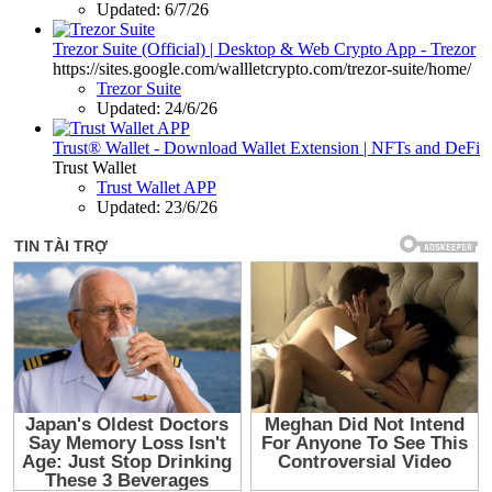
Updated:
6/7/26
Trezor Suite (Official) | Desktop & Web Crypto App - Trezor
https://sites.google.com/wallletcrypto.com/trezor-suite/home/
Trezor Suite
Updated:
24/6/26
Trust® Wallet - Download Wallet Extension | NFTs and DeFi
Trust Wallet
Trust Wallet APP
Updated:
23/6/26