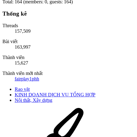
Total: 164 (members: 0, guests: 164)
Thống kê
Threads
157,509
Bài viết
163,997
Thành viên
15,627
Thành viên mới nhất
fairplay1phh
Rao vặt
KINH DOANH DỊCH VỤ TỔNG HỢP
Nội thất, Xây dựng