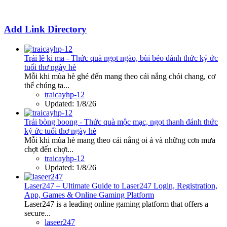
Add Link Directory
Trái lê ki ma - Thức quà ngọt ngào, bùi béo đánh thức ký ức
tuổi thơ ngày hè
Mỗi khi mùa hè ghé đến mang theo cái nắng chói chang, cơ
thể chúng ta...
traicayhp-12
Updated:
1/8/26
Trái bòng boong - Thức quà mộc mạc, ngọt thanh đánh thức
ký ức tuổi thơ ngày hè
Mỗi khi mùa hè mang theo cái nắng oi ả và những cơn mưa
chợt đến chợt...
traicayhp-12
Updated:
1/8/26
Laser247 – Ultimate Guide to Laser247 Login, Registration,
App, Games & Online Gaming Platform
Laser247 is a leading online gaming platform that offers a
secure...
laseer247