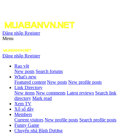
Đăng nhập
Register
Menu
Đăng nhập
Register
Rao vặt
New posts
Search forums
What's new
Featured content
New posts
New profile posts
Link Directory
New items
New comments
Latest reviews
Search link
directory
Mark read
Xem TV
Xổ số đây
Members
Current visitors
New profile posts
Search profile posts
Funny Game
Chuyển nhà Bình Dương