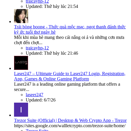
traicayhp-12
Updated:
Thứ bảy lúc 21:54
Trái bòng boong - Thức quà mộc mạc, ngọt thanh đánh thức
ký ức tuổi thơ ngày hè
Mỗi khi mùa hè mang theo cái nắng oi ả và những cơn mưa
chợt đến chợt...
traicayhp-12
Updated:
Thứ bảy lúc 21:46
Laser247 – Ultimate Guide to Laser247 Login, Registration,
App, Games & Online Gaming Platform
Laser247 is a leading online gaming platform that offers a
secure...
laseer247
Updated:
6/7/26
Trezor Suite (Official) | Desktop & Web Crypto App - Trezor
https://sites.google.com/wallletcrypto.com/trezor-suite/home/
Trezor Suite