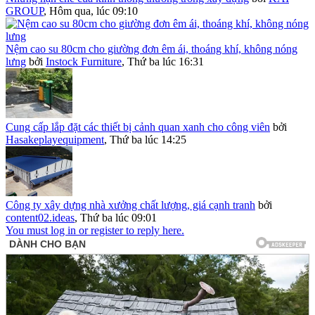
GROUP
,
Hôm qua, lúc 09:10
Nệm cao su 80cm cho giường đơn êm ái, thoáng khí, không nóng
lưng
bởi
Instock Furniture
,
Thứ ba lúc 16:31
Cung cấp lắp đặt các thiết bị cảnh quan xanh cho công viên
bởi
Hasakeplayequipment
,
Thứ ba lúc 14:25
Công ty xây dựng nhà xưởng chất lượng, giá cạnh tranh
bởi
content02.ideas
,
Thứ ba lúc 09:01
You must log in or register to reply here.