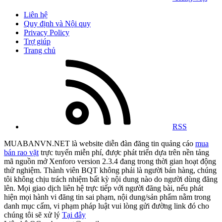
Liên hệ
Quy định và Nội quy
Privacy Policy
Trợ giúp
Trang chủ
RSS
MUABANVN.NET là website diễn đàn đăng tin quảng cáo
mua
bán rao vặt
trực tuyến miễn phí, được phát triển dựa trên nền tảng
mã nguồn mở Xenforo version 2.3.4 đang trong thời gian hoạt động
thử nghiệm. Thành viên BQT không phải là người bán hàng, chúng
tôi không chịu trách nhiệm bất kỳ nội dung nào do người dùng đăng
lên. Mọi giao dịch liên hệ trực tiếp với người đăng bài, nếu phát
hiện mọi hành vi đăng tin sai phạm, nội dung/sản phẩm nằm trong
danh mục cấm, vi phạm pháp luật vui lòng gửi đường link đó cho
chúng tôi sẽ xử lý
Tại đây