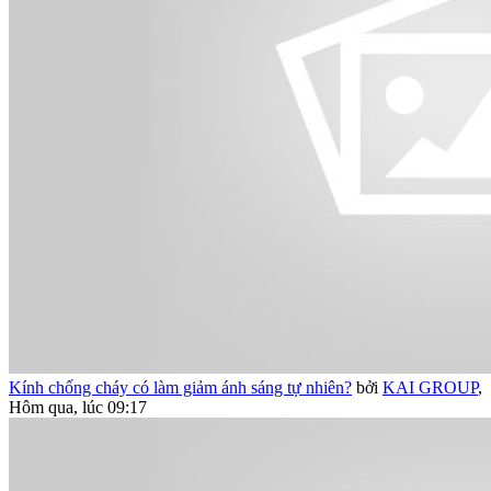
Kính chống cháy có làm giảm ánh sáng tự nhiên?
bởi
KAI GROUP
,
Hôm qua, lúc 09:17