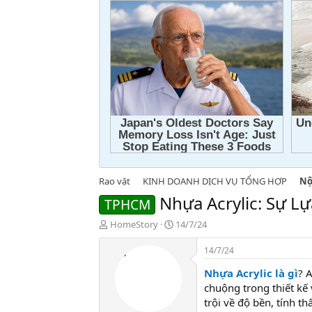
Rao vặt
KINH DOANH DỊCH VỤ TỔNG HỢP
Nộ
Nhựa Acrylic: Sự 
TPHCM
T
N
HomeStory
14/7/24
h
g
r
à
14/7/24
e
y
Nhựa Acrylic là gì
? 
a
g
d
ử
chuộng trong thiết kế
s
i
trội về độ bền, tính 
t