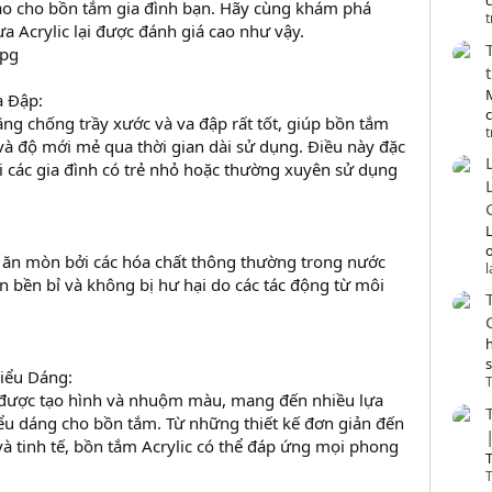
c
ảo cho bồn tắm gia đình bạn. Hãy cùng khám phá
t
a Acrylic lại được đánh giá cao như vậy.
a Đập:
ăng chống trầy xước và va đập rất tốt, giúp bồn tắm
t
và độ mới mẻ qua thời gian dài sử dụng. Điều này đặc
ới các gia đình có trẻ nhỏ hoặc thường xuyên sử dụng
o
 ăn mòn bởi các hóa chất thông thường trong nước
n bền bỉ và không bị hư hại do các tác động từ môi
iểu Dáng:
T
 được tạo hình và nhuộm màu, mang đến nhiều lựa
ểu dáng cho bồn tắm. Từ những thiết kế đơn giản đến
 tinh tế, bồn tắm Acrylic có thể đáp ứng mọi phong
T
T