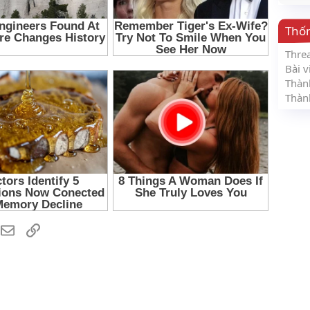
Thố
Thre
Bài v
Thàn
Thàn
hatsApp
Email
Link