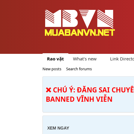
Rao vặt
What's new
Link Direct
New posts
Search forums
❌ CHÚ Ý: ĐĂNG SAI CHUY
BANNED VĨNH VIỄN