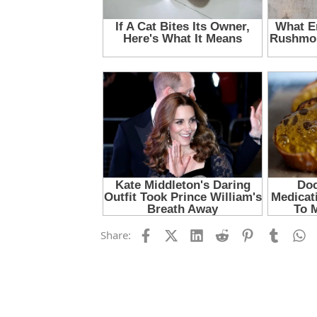
Facebook
X (Twitter)
LinkedIn
Reddit
Pinterest
Tumblr
W
Share: