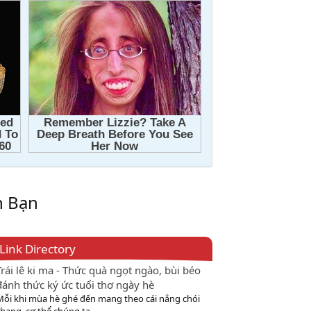
h Bạn
Link Directory
Trái lê ki ma - Thức quà ngọt ngào, bùi béo
đánh thức ký ức tuổi thơ ngày hè
Mỗi khi mùa hè ghé đến mang theo cái nắng chói