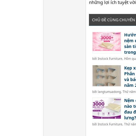
những lợi ích tuyệt vờ
CHỦ ĐỀ CÙNG CHUYÊN
Hướn
nệm c
sàn ti
trong
bởi
Instock Furniture
,
Hôm qua
Kẹp x
Phân 
và báo
năm 
bởi
langtumuadong
,
Thứ năm 
Nệm c
nào t
đau đ
lưng
bởi
Instock Furniture
,
Thứ năm