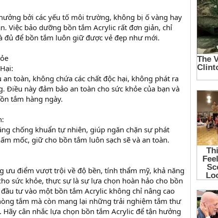
h hưởng bởi các yếu tố môi trường, không bị ố vàng hay
n. Việc bảo dưỡng bồn tắm Acrylic rất đơn giản, chỉ
là đủ để bồn tắm luôn giữ được vẻ đẹp như mới.
hỏe
Hại:
ệu an toàn, không chứa các chất độc hại, không phát ra
ng. Điều này đảm bảo an toàn cho sức khỏe của bạn và
bồn tắm hàng ngày.
n:
ăng chống khuẩn tự nhiên, giúp ngăn chặn sự phát
 nấm mốc, giữ cho bồn tắm luôn sạch sẽ và an toàn.
g ưu điểm vượt trội về độ bền, tính thẩm mỹ, khả năng
 cho sức khỏe, thực sự là sự lựa chọn hoàn hảo cho bồn
c đầu tư vào một bồn tắm Acrylic không chỉ nâng cao
phòng tắm mà còn mang lại những trải nghiệm tắm thư
t. Hãy cân nhắc lựa chọn bồn tắm Acrylic để tận hưởng