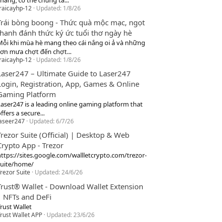
hang, cơ thể chúng ta...
raicayhp-12
Updated:
1/8/26
Trái bòng boong - Thức quà mộc mạc, ngọt
thanh đánh thức ký ức tuổi thơ ngày hè
Mỗi khi mùa hè mang theo cái nắng oi ả và những
cơn mưa chợt đến chợt...
raicayhp-12
Updated:
1/8/26
Laser247 – Ultimate Guide to Laser247
Login, Registration, App, Games & Online
Gaming Platform
Laser247 is a leading online gaming platform that
ffers a secure...
laseer247
Updated:
6/7/26
Trezor Suite (Official) | Desktop & Web
Crypto App - Trezor
https://sites.google.com/wallletcrypto.com/trezor-
suite/home/
rezor Suite
Updated:
24/6/26
Trust® Wallet - Download Wallet Extension
| NFTs and DeFi
rust Wallet
rust Wallet APP
Updated:
23/6/26