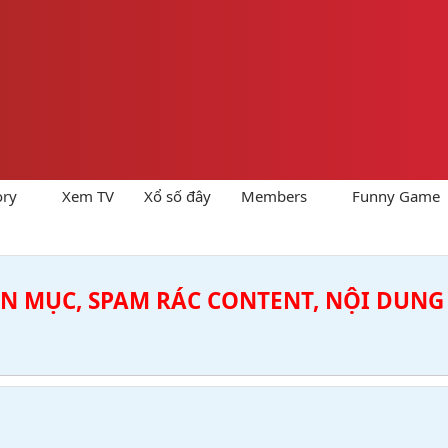
ory
Xem TV
Xổ số đây
Members
Funny Game
ÊN MỤC, SPAM RÁC CONTENT, NỘI DUNG 