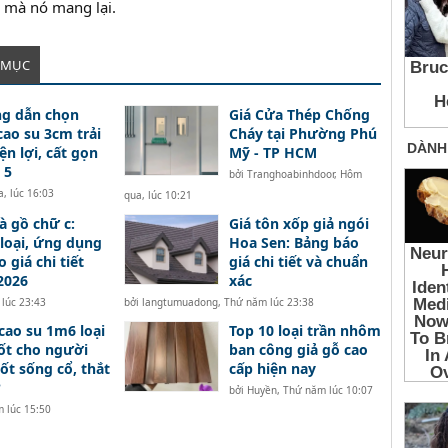
i mà nó mang lại.
 MỤC
g dẫn chọn
Giá Cửa Thép Chống
ao su 3cm trải
Cháy tại Phường Phú
ện lợi, cất gọn
Mỹ - TP HCM
 5
bởi
Tranghoabinhdoor
,
Hôm
, lúc 16:03
qua, lúc 10:21
à gồ chữ c:
Giá tôn xốp giả ngói
loại, ứng dụng
Hoa Sen: Bảng báo
 giá chi tiết
giá chi tiết và chuẩn
2026
xác
lúc 23:43
bởi
langtumuadong
,
Thứ năm lúc 23:38
ao su 1m6 loại
Top 10 loại trần nhôm
ốt cho người
ban công giả gỗ cao
ốt sống cổ, thắt
cấp hiện nay
?
bởi
Huyền
,
Thứ năm lúc 10:07
 lúc 15:50