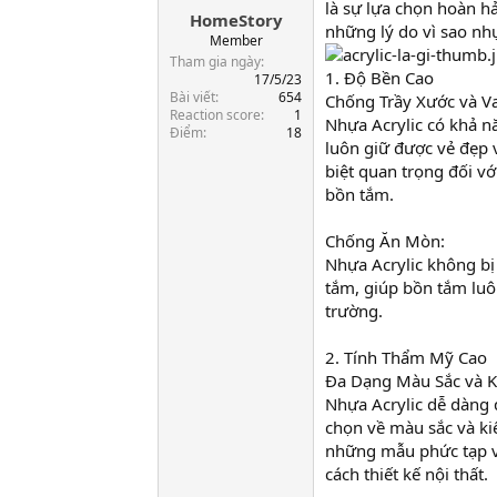
là sự lựa chọn hoàn h
HomeStory
a
những lý do vì sao nhự
r
Member
t
Tham gia ngày
1. Độ Bền Cao
e
17/5/23
Bài viết
654
r
Chống Trầy Xước và V
Reaction score
1
Nhựa Acrylic có khả n
Điểm
18
luôn giữ được vẻ đẹp 
biệt quan trọng đối v
bồn tắm.
Chống Ăn Mòn:
Nhựa Acrylic không bị
tắm, giúp bồn tắm luô
trường.
2. Tính Thẩm Mỹ Cao
Đa Dạng Màu Sắc và K
Nhựa Acrylic dễ dàng
chọn về màu sắc và ki
những mẫu phức tạp và
cách thiết kế nội thất.