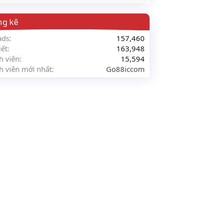
ng kê
ads
157,460
iết
163,948
h viên
15,594
h viên mới nhất
Go88iccom